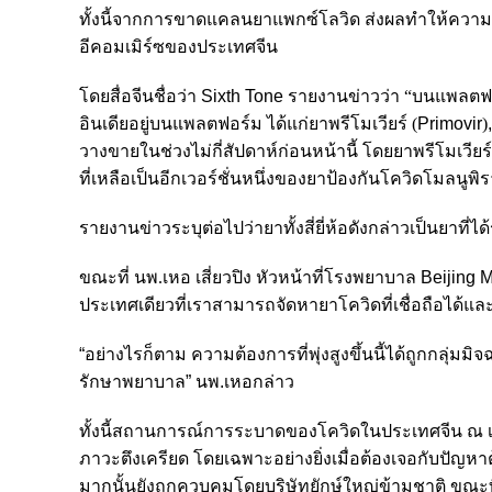
ทั้งนี้จากการขาดแคลนยาแพกซ์โลวิด ส่งผลทำให้ความต้
อีคอมเมิร์ซของประเทศจีน
โดยสื่อจีนชื่อว่า
Sixth Tone
รายงานข่าวว่า “บนแพลตฟอร์
อินเดียอยู่บนแพลตฟอร์ม ได้แก่ยา
พรีโมเวียร์ (
Primovir
)
วางขายในช่วงไม่กี่สัปดาห์ก่อนหน้านี้ โดยยาพรีโมเวียร
ที่เหลือเป็นอีกเวอร์ชั่นหนึ่งของยาป้องกันโควิดโมลนูพิรา
รายงานข่าวระบุต่อไปว่ายาทั้งสี่ยี่ห้อดังกล่าวเป็นยาท
ขณะที่ นพ.
เหอ เสี่ยวปิง หัวหน้าที่โรงพยาบาล
Beijing 
ประเทศเดียวที่เราสามารถจัดหายาโควิดที่เชื่อถือได
“อย่างไรก็ตาม ความต้องการที่พุ่งสูงขึ้นนี้ได้ถูกกลุ่
รักษาพยาบาล” นพ.เหอกล่าว
ทั้งนี้สถานการณ์การระบาดของโควิดในประเทศจีน ณ เว
ภาวะตึงเครียด โดยเฉพาะอย่างยิ่งเมื่อต้องเจอกับปัญหา
มากนั้นยังถูกควบคุมโดยบริษัทยักษ์ใหญ่ข้ามชาติ
ขณะที