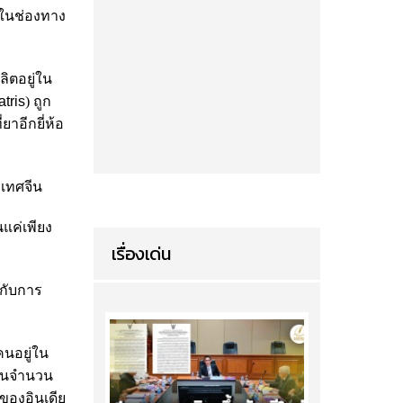
นในช่องทาง
ิตอยู่ใน
tris
)
ถูก
าอีกยี่ห้อ
ระเทศจีน
นแค่เพียง
เรื่องเด่น
งกับการ
นอยู่ใน
เป็นจำนวน
ของอินเดีย