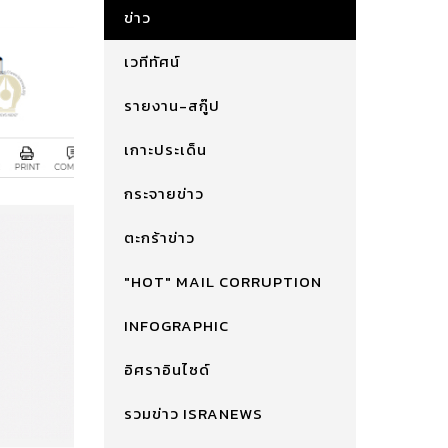
ข่าว
เวทีทัศน์
รายงาน-สกู๊ป
เกาะประเด็น
กระจายข่าว
ตะกร้าข่าว
"HOT" MAIL CORRUPTION
INFOGRAPHIC
อิศราอินไซด์
รวมข่าว ISRANEWS