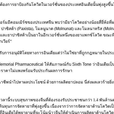
องการยาป้องกันโควิดในเวอร์ชั่นของประเทศอินเดียนั้นพุ่งสูงขึ้
มอีคอมเมิร์ซของประเทศจีน พบว่ามียาโควิดอย่างน้อยสี่ยี่ห้อที่ผล
,
ปาซิสต้า (
Paxista
)
,
โมลนูนาต (
Molnunat
) และโมลนาทริส (
Molna
์และยาปาซิสต้าเป็นยาในอีกเวอร์ชั่นหนึ่งของยาแพกซ์โลวิด ขณะที่ย
เวียร์”
ี่ได้รับการอนุมัติโดยทางการอินเดียแต่ว่าไม่ใช่ยาที่ถูกกฎหมายในป
Memorial Pharmaceutical
ให้สัมภาษณ์กับ
Sixth Tone
ว่าอินเดียเป็
้และราคาไม่แพงพร้อมรับประกันผลการรักษา
มมิจฉาชีพนำไปหาผลประโยชน์ ด้วยการผลิตยาปลอม นี่ส่งผลเลวร้ายยิ่
ลานี้ระบบสุขภาพของจีนที่ต้องรองรับประชาชนกว่า 1.4 พันล้านค
ต้นทุนการจัดหายาที่พุ่งสูงขึ้น เนื่องจากว่าการจัดหายาต้านโควิด
่อินเดียได้พยายามที่จะโน้มน้าวจีนให้ดำเนินการผลิตยาต้านโควิด