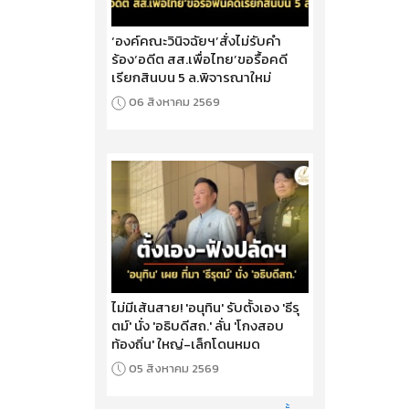
‘องค์คณะวินิจฉัยฯ’สั่งไม่รับคำ
ร้อง‘อดีต สส.เพื่อไทย’ขอรื้อคดี
เรียกสินบน 5 ล.พิจารณาใหม่
06 สิงหาคม 2569
ไม่มีเส้นสาย! 'อนุทิน' รับตั้งเอง 'ธีรุ
ตม์' นั่ง 'อธิบดีสถ.' ลั่น 'โกงสอบ
ท้องถิ่น' ใหญ่-เล็กโดนหมด
05 สิงหาคม 2569