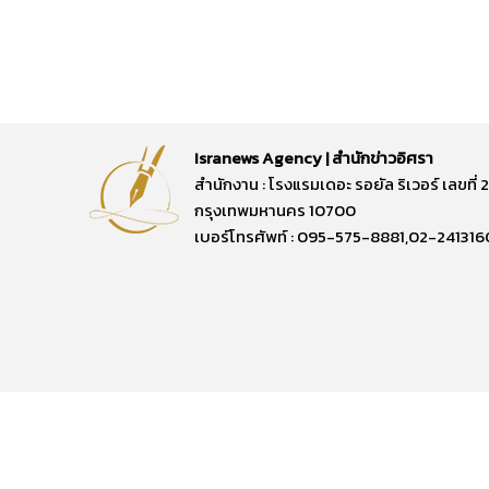
Isranews Agency | สำนักข่าวอิศรา
สำนักงาน : โรงแรมเดอะ รอยัล ริเวอร์ เลขท
กรุงเทพมหานคร 10700
เบอร์โทรศัพท์ : 095-575-8881,02-241316