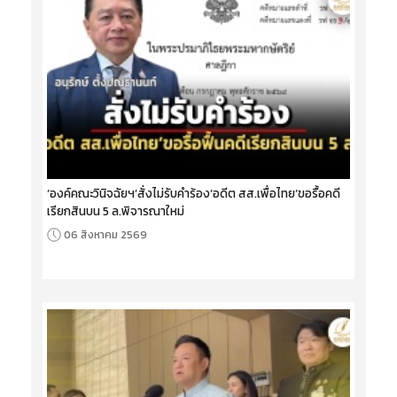
‘องค์คณะวินิจฉัยฯ’สั่งไม่รับคำร้อง‘อดีต สส.เพื่อไทย’ขอรื้อคดี
เรียกสินบน 5 ล.พิจารณาใหม่
06 สิงหาคม 2569