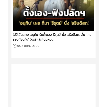
ไม่มีเส้นสาย! 'อนุทิน' รับตั้งเอง 'ธีรุตม์' นั่ง 'อธิบดีสถ.' ลั่น 'โกง
สอบท้องถิ่น' ใหญ่-เล็กโดนหมด
05 สิงหาคม 2569