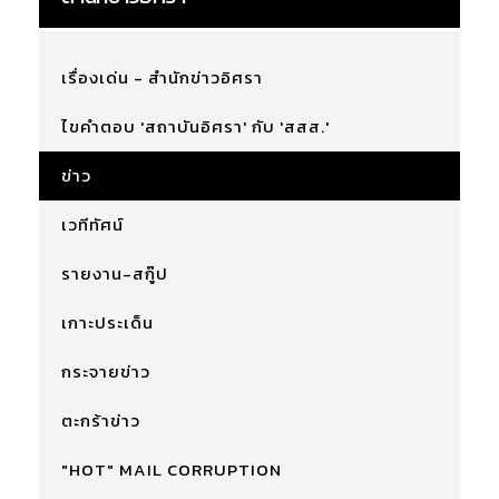
เรื่องเด่น - สำนักข่าวอิศรา
ไขคำตอบ 'สถาบันอิศรา' กับ 'สสส.'
ข่าว
เวทีทัศน์
รายงาน-สกู๊ป
เกาะประเด็น
กระจายข่าว
ตะกร้าข่าว
"HOT" MAIL CORRUPTION