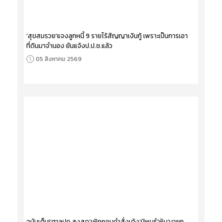
‘สุขสมรวย’แจงลูกหนี้ 9 รายไร้สัญญาเงินกู้ เพราะเป็นการเอา
ที่ดินมาจำนอง ยันแจ้งป.ป.ช.แล้ว
05 สิงหาคม 2569
ฉบับเต็ม!‘ศาลปค.สูงสุด’เพิกถอนคำสั่งเด้ง‘นิพนธ์’พ้น‘นายก