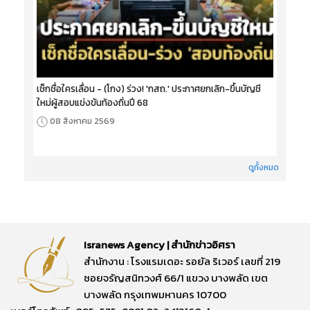
เช็กชื่อใครเลื่อน - (โกง) ร่วง! 'กสถ.' ประกาศยกเลิก-ขึ้นบัญชี
ใหม่ผู้สอบแข่งขันท้องถิ่นปี 68
08 สิงหาคม 2569
ดูทั้งหมด
Isranews Agency | สำนักข่าวอิศรา
สำนักงาน : โรงแรมเดอะ รอยัล ริเวอร์ เลขที่ 219
ซอยจรัญสนิทวงศ์ 66/1 แขวง บางพลัด เขต
บางพลัด กรุงเทพมหานคร 10700