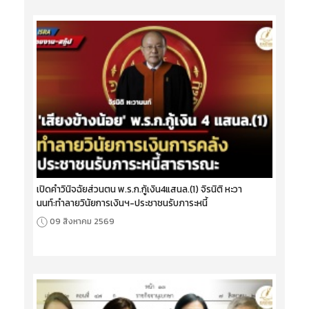
เปิดคำวินิจฉัยส่วนตน พ.ร.ก.กู้เงิน4แสนล.(1) จิรนิติ หะวา
นนท์:ทำลายวินัยการเงินฯ-ประชาชนรับภาระหนี้
09 สิงหาคม 2569