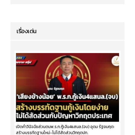
เรื่องเด่น
เปิดคำวินิจฉัยส่วนตนพ.ร.ก.กู้เงิน4แสนล.(จบ) อุดม รัฐอมฤต:
สร้างบรรทัดฐานใหม่-ไม่ได้สัดส่วนวิกฤตปท.