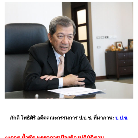
ภักดี โพธิศิริ อดีตคณะกรรมการ ป.ป.ช. ที่มาภาพ:
ป.ป.ช.
@กกต.ย้ำชัด พรรคการเมืองต้องปฏิบัติตาม