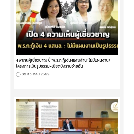
4 พยานผู้เชี่ยวชาญ ชี้ 'พ.ร.ก.กู้เงิน4แสนล้าน' ไม่มีแผนงาน/
โครงการเป็นรูปธรรม-เบียดบังรายจ่ายอื่น
09 สิงหาคม 2569