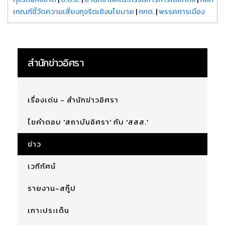
เกณฑ์ชี้วัดความเสี่ยงทุจริตเชิงนโยบาย
|
กกต.
|
พรรคการเมือง
สำนักข่าวอิศรา
เรื่องเด่น - สำนักข่าวอิศรา
ไขคำตอบ 'สถาบันอิศรา' กับ 'สสส.'
ข่าว
เวทีทัศน์
รายงาน-สกู๊ป
เกาะประเด็น