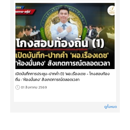
เปิดบันทึกการประชุม-ปากคำ (1) 'ผอ.เรืองเดช - โกงสอบท้อง
ถิ่น : 'ห้องมั่นคง' สังเกตการณ์ตลอดเวลา
01 สิงหาคม 2569
ดูทั้งหมด