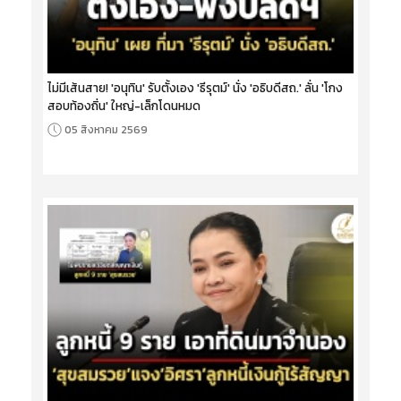
ไม่มีเส้นสาย! 'อนุทิน' รับตั้งเอง 'ธีรุตม์' นั่ง 'อธิบดีสถ.' ลั่น 'โกง
สอบท้องถิ่น' ใหญ่-เล็กโดนหมด
05 สิงหาคม 2569