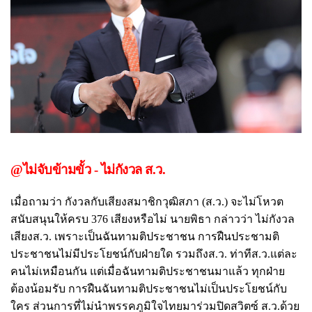
@ไม่จับข้ามขั้ว - ไม่กังวล ส.ว.
เมื่อถามว่า กังวลกับเสียงสมาชิกวุฒิสภา (ส.ว.) จะไม่โหวต
สนับสนุนให้ครบ 376 เสียงหรือไม่ นายพิธา กล่าวว่า ไม่กังวล
เสียงส.ว. เพราะเป็นฉันทามติประชาชน การฝืนประชามติ
ประชาชนไม่มีประโยชน์กับฝ่ายใด รวมถึงส.ว. ท่าทีส.ว.แต่ละ
คนไม่เหมือนกัน แต่เมื่อฉันทามติประชาชนมาแล้ว ทุกฝ่าย
ต้องน้อมรับ การฝืนฉันทามติประชาชนไม่เป็นประโยชน์กับ
ใคร ส่วนการที่ไม่นำพรรคภูมิใจไทยมาร่วมปิดสวิตซ์ ส.ว.ด้วย