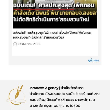
ฉบับเต็ม!‘ศาลปค.สูงสุด’เพิกถอนคำสั่งเด้ง‘นิพนธ์’พ้น‘นายก
อบจ.สงขลา’-ไม่ตัดสิทธิ‘สอบสวน’ใหม่
04 สิงหาคม 2569
ดูทั้งหมด
Isranews Agency | สำนักข่าวอิศรา
สำนักงาน : โรงแรมเดอะ รอยัล ริเวอร์ เลขที่ 219
ซอยจรัญสนิทวงศ์ 66/1 แขวง บางพลัด เขต
บางพลัด กรุงเทพมหานคร 10700