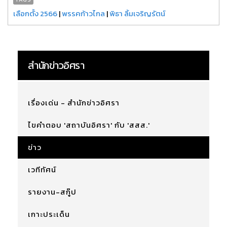
เลือกตั้ง 2566
|
พรรคก้าวไกล
|
พิธา ลิ้มเจริญรัตน์
สำนักข่าวอิศรา
เรื่องเด่น - สำนักข่าวอิศรา
ไขคำตอบ 'สถาบันอิศรา' กับ 'สสส.'
ข่าว
เวทีทัศน์
รายงาน-สกู๊ป
เกาะประเด็น