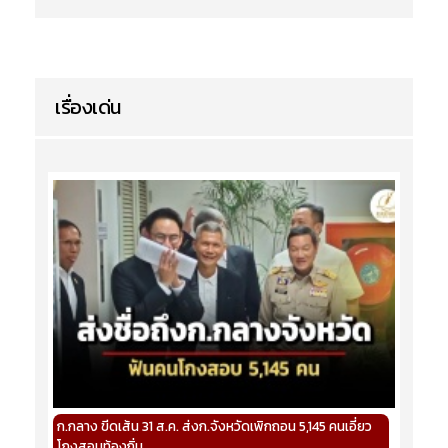
เรื่องเด่น
ก.กลาง ขีดเส้น 31 ส.ค. ส่งก.จังหวัดเพิกถอน 5,145 คนเอี่ยว
โกงสอบท้องถิ่น