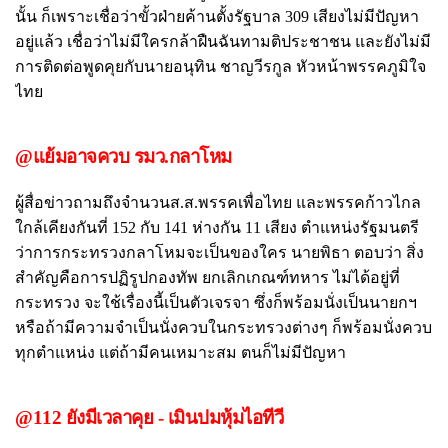
นั้น ก็เพราะเชื่อว่าขั้วฝ่ายค้านตั้งรัฐบาล 309 เสียงไม่มีปัญหา
อยู่แล้ว เชื่อว่าไม่มีใครกล้าฝืนฉันทามติประชาชน และยังไม่มี
การติดต่อพูดคุยกับนายอนุทิน ชาญวีรกูล หัวหน้าพรรคภูมิใจ
ไทย
@แย้มอาจควบ รมว.กลาโหม
ผู้สื่อข่าวถามถึงจำนวนส.ส.พรรคเพื่อไทย และพรรคก้าวไกล
ใกล้เคียงกันที่ 152 กับ 141 ห่างกัน 11 เสียง ตำแหน่งรัฐมนตรี
ว่าการกระทรวงกลาโหมจะเป็นของใคร นายพิธา ตอบว่า สิ่ง
สำคัญคือการปฏิรูปกองทัพ ยกเลิกเกณฑ์ทหาร ไม่ได้อยู่ที่
กระทรวง จะใช้เรื่องนี้เป็นตัวเจรจา ซึ่งก็พร้อมนั่งเป็นนายกฯ
หรือถ้ามีความจำเป็นนั่งควบในกระทรวงต่างๆ ก็พร้อมนั่งควบ
ทุกตำแหน่ง แต่ถ้ามีคนเหมาะสม ตนก็ไม่มีปัญหา
@112 ยังมีเวลาคุย - เมินปมหุ้มไอทีวี