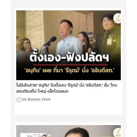
ไม่มีเส้นสาย! 'อนุทิน' รับตั้งเอง 'ธีรุตม์' นั่ง 'อธิบดีสถ.' ลั่น 'โกง
สอบท้องถิ่น' ใหญ่-เล็กโดนหมด
05 สิงหาคม 2569