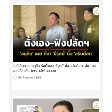
ไม่มีเส้นสาย! 'อนุทิน' รับตั้งเอง 'ธีรุตม์' นั่ง 'อธิบดีสถ.' ลั่น 'โกง
สอบท้องถิ่น' ใหญ่-เล็กโดนหมด
05 สิงหาคม 2569