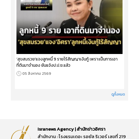
‘สุขสมรวย’แจงลูกหนี้ 9 รายไร้สัญญาเงินกู้ เพราะเป็นการเอา
ที่ดินมาจำนอง ยันแจ้งป.ป.ช.แล้ว
05 สิงหาคม 2569
ดูทั้งหมด
Isranews Agency | สำนักข่าวอิศรา
สำนักงาน : โรงแรมเดอะ รอยัล ริเวอร์ เลขที่ 219