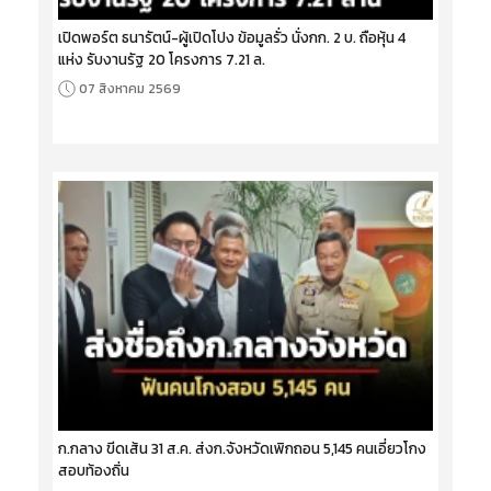
เปิดพอร์ต ธนารัตน์-ผู้เปิดโปง ข้อมูลรั่ว นั่งกก. 2 บ. ถือหุ้น 4
แห่ง รับงานรัฐ 20 โครงการ 7.21 ล.
07 สิงหาคม 2569
ก.กลาง ขีดเส้น 31 ส.ค. ส่งก.จังหวัดเพิกถอน 5,145 คนเอี่ยวโกง
สอบท้องถิ่น