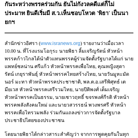
กันระหว่างพรรคร่วมกัน ยันไม่กังวลคดีแต่ก็ไม่
ประมาท ยินดีเริ่มมี ส.ว.เห็นชอบโหวต 'พิธา' เป็นนา
ยกฯ
สำนักข่าวอิศรา (
www.isranews.org
)
รายงานว่าเมื่อเวลา
10.00 น. ที่โรงแรมโอกุระ นายพิธา ลิ้มเจริญรัตน์ หัวหน้า
พรรคก้าวไกลได้นำตัวแทน
พรรคผู้ร่วมจัดตั้งรัฐบาลได้แก่ นาย
แพทย์ชลน่าน ศรีแก้ว หัวหน้าพรรคเพื่อไทย
,
คุณหญิงสุดา
รัตน์ เกยุราพันธุ์ หัวหน้าพรรคไทยสร้างไทย
,
นายวันมูหะมัด
นอร์ มะทา หัวหน้าพรรคประชาชาติ
,
พล.ต.อ.เสรีพิศุทธ์ เต
มียเวส หัวหน้าพรรคเสรีรวมไทย
,
นายปิติพงศ์ เต็มเจริญ
หัวหน้าพรรคเป็นธรรม
,
นายเชาวฤทธิ์ ขจรพงศ์กีรติ หัวหน้า
พรรคพลังสังคมใหม่ และนายวสวรรธน์ พวงพรศรี หัวหน้า
พรรคเพื่อไทรวมพลัง ร่วมกันแถลงข่าวการจัดตั้งรัฐบาล
ประชาธิปไตยของประชาชน
โดยนายพิธาได้กล่าวสาระสำคัญว่า จากการพูดคุยกันในทุก