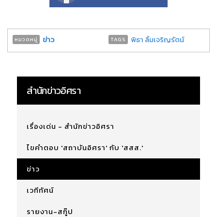
ข่าว
พิธา ลิ้มเจริญรัตน์
หมวดหมู่
TAGS
สำนักข่าวอิศรา
เรื่องเด่น - สำนักข่าวอิศรา
ไขคำตอบ 'สถาบันอิศรา' กับ 'สสส.'
ข่าว
เวทีทัศน์
รายงาน-สกู๊ป