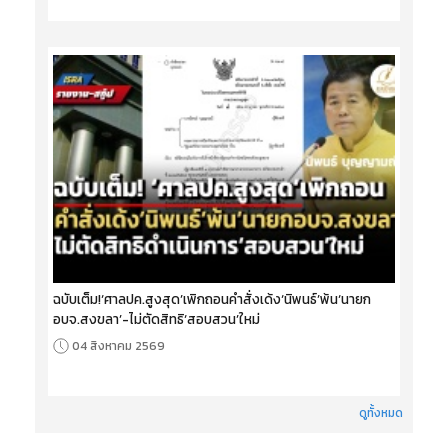
ฉบับเต็ม!‘ศาลปค.สูงสุด’เพิกถอนคำสั่งเด้ง‘นิพนธ์’พ้น‘นายก
อบจ.สงขลา’-ไม่ตัดสิทธิ‘สอบสวน’ใหม่
04 สิงหาคม 2569
ดูทั้งหมด