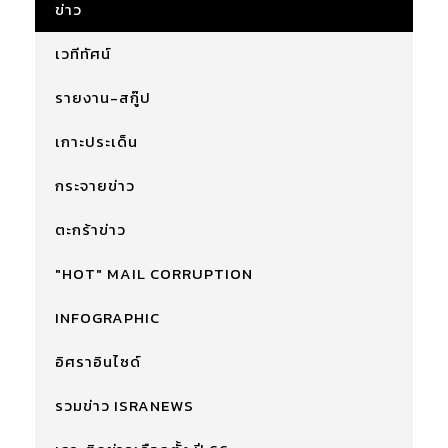
ข่าว
เวทีทัศน์
รายงาน-สกู๊ป
เกาะประเด็น
กระจายข่าว
ตะกร้าข่าว
"HOT" MAIL CORRUPTION
INFOGRAPHIC
อิศราอินไซด์
รวมข่าว ISRANEWS