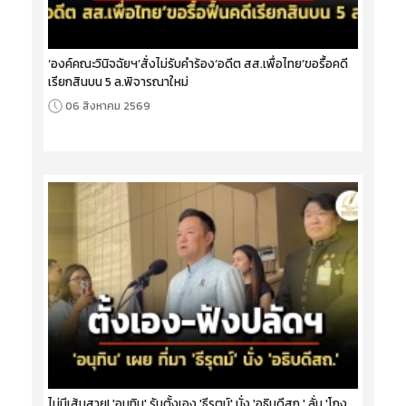
‘องค์คณะวินิจฉัยฯ’สั่งไม่รับคำร้อง‘อดีต สส.เพื่อไทย’ขอรื้อคดี
เรียกสินบน 5 ล.พิจารณาใหม่
06 สิงหาคม 2569
ไม่มีเส้นสาย! 'อนุทิน' รับตั้งเอง 'ธีรุตม์' นั่ง 'อธิบดีสถ.' ลั่น 'โกง