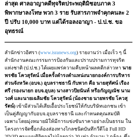
ล่าสุด ศาลอาญาคดีทุจริตประพฤติมิชอบภาค 3
พิพากษาลงโทษ พวก 3 ราย รับสารภาพจำคุกคนละ 2
ปี ปรับ 10,000 บาท แต่ได้รอลงอาญา - ป.ป.ช. ขอ
อุทธรณ์
สำนักข่าวอิศรา (
www.isranews.org
) รายงานว่า เมื่อเร็ว ๆ นี้
สำนักงานคณะกรรมการป้องกันและปราบปรามการทุจริต
แห่งชาติ (ป.ป.ช.) ได้เผยแพร่ความคืบหน้าผลคดีกล่าวหา
นาย
พรชัย โควสุรัตน์ เมื่อครั้งดำรงตำแหน่งนายกองค์การบริหาร
ส่วนจังหวัด (อบจ.) อุบลราชธานี กับพวก คือ นายสุทัศน์ เรือง
ศรี (รองนายก อบจ.อุบล) นางสาวปิยนันท์ หรือกัญญณัช นาม
วงศ์ และนายเฉลิมชัย โควสุรัตน์ (น้องชาย นายพรชัย โควสุ
รัตน์)
เข้ามีส่วนได้เสียเอื้อประโยชน์ให้กับบริษัทเอกชน เข้า
เป็นคู่สัญญากับอบจ.อุบลราชธานี และกำหนดคุณสมบัติ
เฉพาะโดยมุ่งหมายมิให้มีการแข่งขันราคาอย่างเป็นธรรม ใน
โครงการจัดซื้อกล้องส่องทางไกลชนิดบันทึกวีดีโอ Full HD
2D/3D ซูมแบบดิจิตอลไม่น้อยกว่า 20 เท่า จำนวน 2 กล้อง ซึ่ง