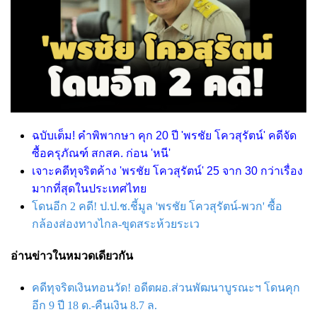
ฉบับเต็ม! คำพิพากษา คุก 20 ปี 'พรชัย โควสุรัตน์' คดีจัด
ซื้อครุภัณฑ์
สกสค. ก่อน 'หนี'
เจาะคดีทุจริตค้าง 'พรชัย โควสุรัตน์' 25 จาก 30 กว่าเรื่อง
มากที่สุดในประเทศไทย
โดนอีก 2 คดี! ป.ป.ช.ชี้มูล 'พรชัย โควสุรัตน์-พวก' ซื้อ
กล้องส่องทางไกล-ขุดสระห้วยระเว
อ่านข่าวในหมวดเดียวกัน
คดีทุจริตเงินทอนวัด! อดีตผอ.ส่วนพัฒนาบูรณะฯ โดนคุก
อีก 9 ปี 18 ด.-คืนเงิน 8.7 ล.