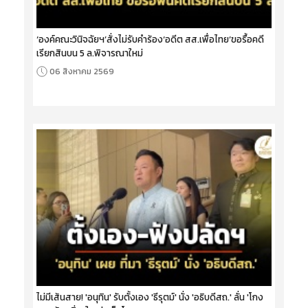
‘องค์คณะวินิจฉัยฯ’สั่งไม่รับคำร้อง‘อดีต สส.เพื่อไทย’ขอรื้อคดี
เรียกสินบน 5 ล.พิจารณาใหม่
06 สิงหาคม 2569
ไม่มีเส้นสาย! 'อนุทิน' รับตั้งเอง 'ธีรุตม์' นั่ง 'อธิบดีสถ.' ลั่น 'โกง