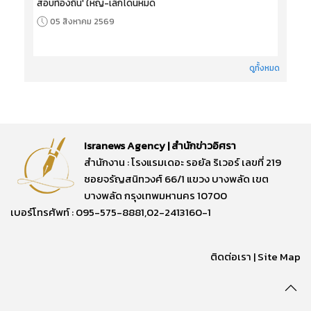
สอบท้องถิ่น' ใหญ่-เล็กโดนหมด
05 สิงหาคม 2569
ดูทั้งหมด
Isranews Agency | สำนักข่าวอิศรา
สำนักงาน : โรงแรมเดอะ รอยัล ริเวอร์ เลขที่ 219
ซอยจรัญสนิทวงศ์ 66/1 แขวง บางพลัด เขต
บางพลัด กรุงเทพมหานคร 10700
เบอร์โทรศัพท์ : 095-575-8881,02-2413160-1
ติดต่อเรา
|
Site Map