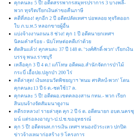
คุกคนละ 5 ปี! อดีตสรรพากรสมุทรปราการ 3 บางพลี-
พวก ทุจริตเรียกเงินค่าขอคืนภาษี
คดีที่สอง! คุกอีก 2 ปี อดีตปลัดเทศฯ บ่อพลอย ทุจริตออก
ใบ ภ.บ.ท.5 หลอกขายผู้อื่น
แบ่งจ้างงานถนน 8 ช่วง! คุก 1 ปี อดีตนายกเทศฯ
นิคมคำสร้อย - นับโทษต่อคดีเก่าด้วย
ตัดสินแล้ว! คุกคนละ 37 ปี 148 ด. 'วงศ์ศักดิ์-พวก' เรียกเงิน
บรรจุ พนง.ราชบุรี
เหลือคุก 3 ปี 4 ด.! แก้โทษ อดีตผอ.สำนักจัดการป่าไม้
กระบี่ เอื้อปย.ปลูกป่า 200 ไร่
คดีล่าสุด! เงินทอนวัดพิชยญาฯ 'พนม ศรศิลป์-พวก' โดน
คุกคนละ13 ปี 6 ด.-ชดใช้17 ล.
คุกคนละ 5 ปี! อดีตผอ.เขตคลองสาน กทม.- พวก เรียก
สินบนจ้างจัดสัมมนาดูงาน
คดีรถหลวง! รายล่าสุด คุก 2 ปี 6 ด. อดีตนายก อบต.นครชุ
มน์ แต่รอลงอาญา-ป.ป.ช.ขออุทธรณ์
คุก 5 ปี! อดีตจนท.การเงิน เทศฯ หนองบัวระเหว ปกปิด
ข่าวจ้างเหมาก่อสร้าง 9 โครงการ