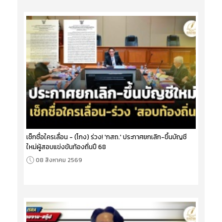
เช็กชื่อใครเลื่อน - (โกง) ร่วง! 'กสถ.' ประกาศยกเลิก-ขึ้นบัญชี
ใหม่ผู้สอบแข่งขันท้องถิ่นปี 68
08 สิงหาคม 2569