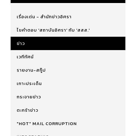
เรื่องเด่น - สำนักข่าวอิศรา
ไขคำตอบ 'สถาบันอิศรา' กับ 'สสส.'
ข่าว
เวทีทัศน์
รายงาน-สกู๊ป
เกาะประเด็น
กระจายข่าว
ตะกร้าข่าว
"HOT" MAIL CORRUPTION