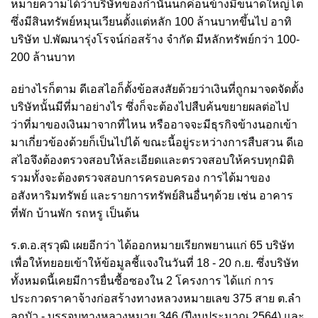
หมายความได้ว่าบริษัทของกำนันนกค่อนข้างมีขนาดใหญ่โต
ซึ่งมีสินทรัพย์หมุนเวียนตั้งแต่หลัก 100 ล้านบาทขึ้นไป อาทิ
บริษัท ป.พัฒนารุ่งโรจน์ก่อสร้าง จำกัด มีหลักทรัพย์กว่า 100-
200 ล้านบาท
อย่างไรก็ตาม ดีเอสไอก็ตั้งข้อสงสัยด้วยว่าเงินที่ถูกมาจดจัดตั้ง
บริษัทนั้นมีที่มาอย่างไร ซึ่งก็จะต้องไปสืบค้นขยายผลต่อไป
ว่าที่มาของเงินมาจากที่ไหน หรืออาจจะมีธุรกิจข้างนอกเข้า
มาเกี่ยวข้องด้วยก็เป็นไปได้ ขณะนี้อยู่ระหว่างการสืบสวน ดีเอ
สไอจึงต้องตรวจสอบให้ละเอียดและตรวจสอบให้ครบทุกมิติ
รวมทั้งจะต้องตรวจสอบการครอบครอง การได้มาของ
อสังหาริมทรัพย์ และรายการทรัพย์สินอื่นๆด้วย เช่น อาคาร
ที่พัก บ้านพัก รถหรู เป็นต้น
ร.ต.อ.สุรวุฒิ เผยอีกว่า ได้ออกหมายเรียกพยานแก่ 65 บริษัท
เพื่อให้ทยอยเข้าให้ข้อมูลชี้แจงในวันที่ 18 - 20 ก.ย. ซึ่งบริษัท
ทั้งหมดนี้เคยมีการยื่นซื้อซองใน 2 โครงการ ได้แก่ การ
ประกวดราคาจ้างก่อสร้างทางหลวงหมายเลข 375 สาย ต.ลำ
ลูกบัว - บรรจบทางหลวงหมาย 346 (ปีงบประมาณ 2564) และ