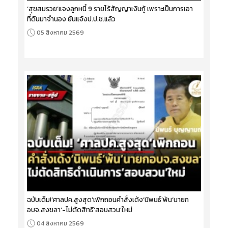
‘สุขสมรวย’แจงลูกหนี้ 9 รายไร้สัญญาเงินกู้ เพราะเป็นการเอา
ที่ดินมาจำนอง ยันแจ้งป.ป.ช.แล้ว
05 สิงหาคม 2569
ฉบับเต็ม!‘ศาลปค.สูงสุด’เพิกถอนคำสั่งเด้ง‘นิพนธ์’พ้น‘นายก
อบจ.สงขลา’-ไม่ตัดสิทธิ‘สอบสวน’ใหม่
04 สิงหาคม 2569