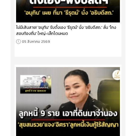
ไม่มีเส้นสาย! 'อนุทิน' รับตั้งเอง 'ธีรุตม์' นั่ง 'อธิบดีสถ.' ลั่น 'โกง
สอบท้องถิ่น' ใหญ่-เล็กโดนหมด
05 สิงหาคม 2569