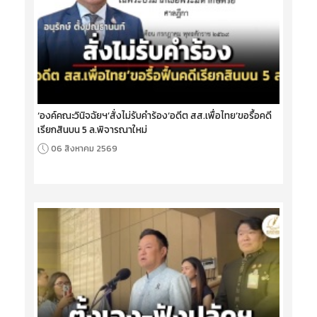
‘องค์คณะวินิจฉัยฯ’สั่งไม่รับคำร้อง‘อดีต สส.เพื่อไทย’ขอรื้อคดี
เรียกสินบน 5 ล.พิจารณาใหม่
06 สิงหาคม 2569