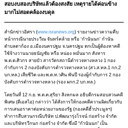
สอบงบสองบริษัทแล้วต้องสงสัย เหตุรายได้ค่อนข้าง
มากไม่สอดคล้องงบดุล
สำนักข่าวอิศรา (
www.isranews.org
) รายงานข่าวความคืบ
หน้ากรณีนายประวีณ จันทร์คล้าย หรือ ‘กำนันนก’ กำนัน
ตำบลตาก้อง อ.เมืองนครปฐม จ.นครปฐม ตกเป็นผู้ต้องหาคดี
ใช้จ้างวานนายธนัญชัย หรือ หน่อง หมั่นมาก สังหาร
พ.ต.ต.ศิวกร สายบัว สารวัตรสถานีตำรวจทางหลวง 1 กอง
กำกับการ 2 กองบังคับการตำรวจทางหลวง (สว.ส.ทล.1 กก.2
บก.ทล.) เสียชีวิต และพ.ต.ท.วศิน พันปี รองผู้กำกับการ 2 กอง
บังคับการตำรวจทางหลวง (รอง ผกก.2 บก.ทล.)
โดยวันที่ 12 ก.ย. พ.ต.ต.สุริยา สิงหกมล อธิบดีกรมสอบสวนคดี
พิเศษ (ดีเอสไอ) กล่าวว่า ได้สั่งการให้กองคดีความผิดเกี่ยวกับ
การเสนอราคาต่อหน่วยงานของรัฐ (กองคดีฮั้วประมูลฯ)
ทำการสืบสวนกรณีบริษัท ป.พัฒนารุ่งโรจน์ ก่อสร้าง จำกัด
และบริษัทรวีกนก ก่อสร้าง จำกัด ซึ่งมี “กำนันนก” เป็น