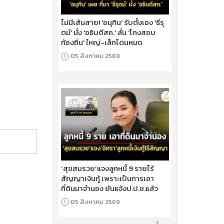
ไม่มีเส้นสาย! 'อนุทิน' รับตั้งเอง 'ธีรุ
ตม์' นั่ง 'อธิบดีสถ.' ลั่น 'โกงสอบ
ท้องถิ่น' ใหญ่-เล็กโดนหมด
05 สิงหาคม 2569
‘สุขสมรวย’แจงลูกหนี้ 9 รายไร้
สัญญาเงินกู้ เพราะเป็นการเอา
ที่ดินมาจำนอง ยันแจ้งป.ป.ช.แล้ว
05 สิงหาคม 2569