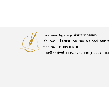
Isranews Agency | สำนักข่าวอิศรา
สำนักงาน : โรงแรมเดอะ รอยัล ริเวอร์ เลขท
กรุงเทพมหานคร 10700
เบอร์โทรศัพท์ : 095-575-8881,02-241316