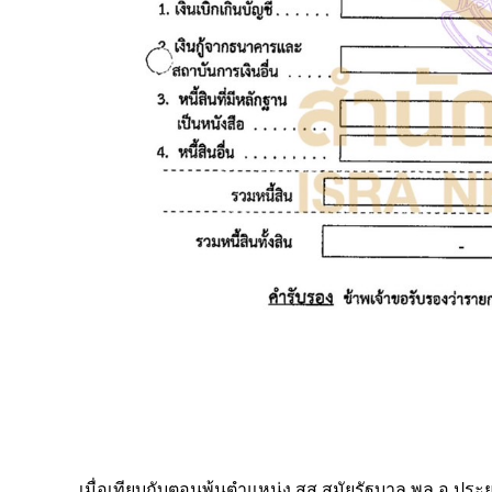
เมื่อเทียบกับตอนพ้นตำแหน่ง สส.สมัยรัฐบาล พล.อ.ประยุทธ์