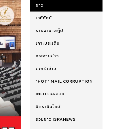
ข่าว
เวทีทัศน์
รายงาน-สกู๊ป
เกาะประเด็น
กระจายข่าว
ตะกร้าข่าว
"HOT" MAIL CORRUPTION
INFOGRAPHIC
อิศราอินไซด์
รวมข่าว ISRANEWS