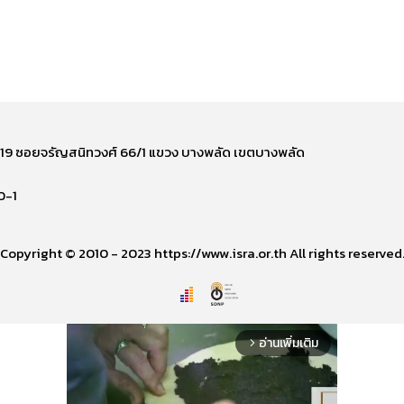
ี่ 219 ซอยจรัญสนิทวงศ์ 66/1 แขวง บางพลัด เขตบางพลัด
0-1
Copyright © 2010 - 2023 https://www.isra.or.th All rights reserved
อ่านเพิ่มเติม
arrow_forward_ios