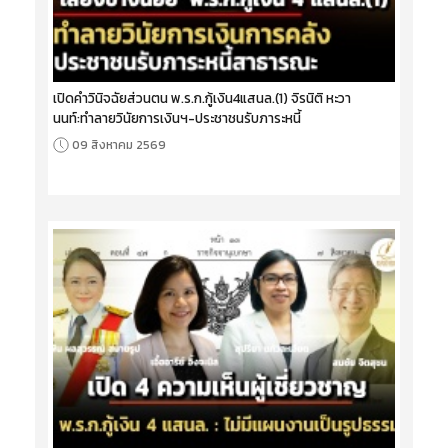
เปิดคำวินิจฉัยส่วนตน พ.ร.ก.กู้เงิน4แสนล.(1) จิรนิติ หะวา
นนท์:ทำลายวินัยการเงินฯ-ประชาชนรับภาระหนี้
09 สิงหาคม 2569