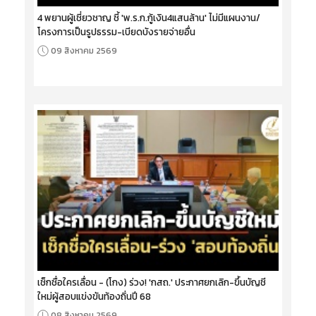
4 พยานผู้เชี่ยวชาญ ชี้ 'พ.ร.ก.กู้เงิน4แสนล้าน' ไม่มีแผนงาน/
โครงการเป็นรูปธรรม-เบียดบังรายจ่ายอื่น
09 สิงหาคม 2569
เช็กชื่อใครเลื่อน - (โกง) ร่วง! 'กสถ.' ประกาศยกเลิก-ขึ้นบัญชี
ใหม่ผู้สอบแข่งขันท้องถิ่นปี 68
08 สิงหาคม 2569