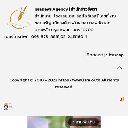
Isranews Agency | สำนักข่าวอิศรา
สำนักงาน : โรงแรมเดอะ รอยัล ริเวอร์ เลขที่ 219
ซอยจรัญสนิทวงศ์ 66/1 แขวง บางพลัด เขต
บางพลัด กรุงเทพมหานคร 10700
เบอร์โทรศัพท์ : 095-575-8881,02-2413160-1
ติดต่อเรา
|
Site Map
Copyright © 2010 - 2023 https://www.isra.or.th All rights
reserved.
อ่านเพิ่มเติม
arrow_forward_ios