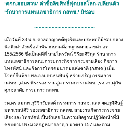
‘คกก.สอบสวน’ ค่าซื้อลิขสิทธิ์ฟุตบอลโลก-เปลี่ยนตัว
‘รักษาการแทนเลขาธิการ กสทช.’ มิชอบ
..........................................
เมื่อวันที่ 23 พ.ย. ศาลอาญาคดีทุจริตและประพฤติมิชอบกลาง
นัดฟังคำสั่งหรือคำพิพากษาคดีอาญาหมายเลขดำ อท
155/2566 ซึ่งเป็นคดีที่ นายไตรรัตน์ วิริยะศิริกุล รักษาการ
แทนเลขาธิการคณะกรรมการกิจการกระจายเสียง กิจการ
โทรทัศน์ และกิจการโทรคมนาคมแห่งชาติ (กสทช.) เป็น
โจทก์ยื่นฟ้อง พล.อ.ท.ดร.ธนพันธุ์ หร่ายเจริญ กรรมการ
กสทช. ,ศ.ดร.พิรงรอง รามสูต กรรมการ กสทช. ,รศ.ดร.ศุภัช
ศุภชลาศัย กรรมการ กสทช.
รศ.ดร.สมภพ ภูริวิกรัยพงศ์ กรรมการ กสทช.
และ ผศ.ภูมิศิษฐ์
มหาเวสน์ศิริ รองเลขาธิการ กสทช. สายงานกิจการกระจาย
เสียงและโทรทัศน์ เป็นจำเลย ในความผิดฐานปฏิบัติหน้าที่มิ
ชอบตามประมวลกฎหมายอาญา มาตรา 157 และตาม