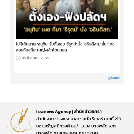
ไม่มีเส้นสาย! 'อนุทิน' รับตั้งเอง 'ธีรุตม์' นั่ง 'อธิบดีสถ.' ลั่น 'โกง
สอบท้องถิ่น' ใหญ่-เล็กโดนหมด
05 สิงหาคม 2569
ดูทั้งหมด
Isranews Agency | สำนักข่าวอิศรา
สำนักงาน : โรงแรมเดอะ รอยัล ริเวอร์ เลขที่ 219
ซอยจรัญสนิทวงศ์ 66/1 แขวง บางพลัด เขต
บางพลัด กรุงเทพมหานคร 10700