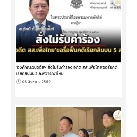
‘องค์คณะวินิจฉัยฯ’สั่งไม่รับคำร้อง‘อดีต สส.เพื่อไทย’ขอรื้อคดี
เรียกสินบน 5 ล.พิจารณาใหม่
06 สิงหาคม 2569