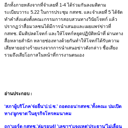
อีกทั้งภายหลังจากที่จำเลยที่ 1-4 ได้ร่วมกันลงมติตาม
ระเบียบวาระ 5.22 ในการประชุม กสทช. และจำเลยที่ 5 ได้จัด
ทำคำสั่งแต่งตั้งคณะกรรมการสอบสวนทางวินัยโจทก์ แล้ว
ปรากฏว่าสื่อมวลชนได้มีการนำเสนอและเผยแพร่ข่าวที่
กสทช. มีมติปลดโจทก์ และให้โจทก์หยุดปฏิบัติหน้าที่ ผ่านทาง
สื่อหลายสำนัก หลายช่องทางด้วยกันทำให้โจทก์ได้รับความ
เสียหายอย่างร้ายแรงจากการนำเสนอข่าวดังกล่าว ชื่อเสียง
รวมถึงเสียโอกาสในหน้าที่การงานตนเอง
อ่านประกอบ :
‘สภาผู้บริโภค’จ่อยื่น‘ป.ป.ช.’ ถอดถอน‘กสทช.’ทั้งคณะ ปมเปิด
ทาง‘ผูกขาด’ในธุรกิจโทรคมนาคม
ถก‘บอร์ด กสทช.’ล่มรอบ4! 'เลขาฯ'แจงเหตุ'ประธาน'ไม่เลื่อน