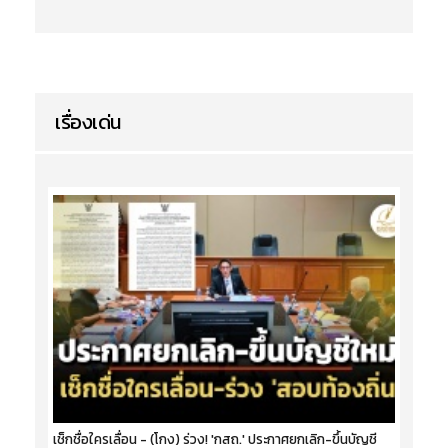
เรื่องเด่น
เช็กชื่อใครเลื่อน - (โกง) ร่วง! 'กสถ.' ประกาศยกเลิก-ขึ้นบัญชี