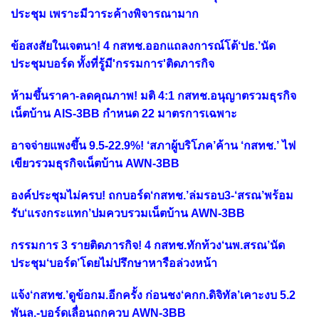
ประชุม เพราะมีวาระค้างพิจารณามาก
ข้อสงสัยในเจตนา! 4 กสทช.ออกแถลงการณ์โต้‘ปธ.’นัด
ประชุมบอร์ด ทั้งที่รู้มี'กรรมการ'ติดภารกิจ
ห้ามขึ้นราคา-ลดคุณภาพ! มติ 4:1 กสทช.อนุญาตรวมธุรกิจ
เน็ตบ้าน AIS-3BB กำหนด 22 มาตรการเฉพาะ
อาจจ่ายแพงขึ้น 9.5-22.9%! ‘สภาผู้บริโภค’ค้าน ‘กสทช.’ ไฟ
เขียวรวมธุรกิจเน็ตบ้าน AWN-3BB
องค์ประชุมไม่ครบ! ถกบอร์ด‘กสทช.’ล่มรอบ3-‘สรณ’พร้อม
รับ‘แรงกระแทก’ปมควบรวมเน็ตบ้าน AWN-3BB
กรรมการ 3 รายติดภารกิจ! 4 กสทช.ทักท้วง‘นพ.สรณ’นัด
ประชุม‘บอร์ด’โดยไม่ปรึกษาหารือล่วงหน้า
แจ้ง‘กสทช.’ดูข้อกม.อีกครั้ง ก่อนชง‘คกก.ดิจิทัล’เคาะงบ 5.2
พันล.-บอร์ดเลื่อนถกควบ AWN-3BB