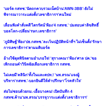
‘บอร์ด กสทช.’นัดถกควบรวมเน็ตบ้าน‘AWN-3BB’-ยังไม่
พิจารณาวาระแต่งตั้ง‘เลขาธิการฯ’คนใหม่
เลื่อนฟังคำสั่งคดี‘ไตรรัตน์’ฟ้อง‘4 กสทช.’ ปมสอบค่าลิขสิทธิ์
บอลโลก-เปลี่ยน‘รษก.เลขาธิการ’
‘ภูมิศิษฐ์’ฟ้อง‘ปธ.กสทช.’ละเว้นปฏิบัติหน้าที่ฯ ไม่เซ็นตั้ง‘รักษา
การเลขาธิการ’ตามมติบอร์ด
อ้างใช้ดุลพินิจตามอำเภอใจ! 'สุรางคณา'ฟ้อง'ศาล ปค.'ขอ
เพิกถอนคำวินิจฉัยเลือกเลขาธิการ กสทช.
ไม่เคยมี'คลินิก'ทั้งในและตปท.! 'นพ.สรณ'แจงผู้
บริหาร‘กสทช.’-บอกยินดีให้คำปรึกษา'โรคหัวใจ'
ส่อไม่ชอบด้วยกม.-เอื้อบางคน! เปิดบันทึก 4
กสทช.ค้าน‘นพ.สรณ’บรรจุวาระแต่งตั้ง‘เลขาธิการฯ’