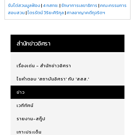
รับไต่สวนมูลฟ้อง
|
4 กสทช.
|
รักษาการเลขาธิการ
|
คณะกรรมการ
สอบสวน
|
ไตรรัตน์ วิริยะศิริกุล
|
ศาลอาญาคดีทุจริตฯ
สำนักข่าวอิศรา
เรื่องเด่น - สำนักข่าวอิศรา
ไขคำตอบ 'สถาบันอิศรา' กับ 'สสส.'
ข่าว
เวทีทัศน์
รายงาน-สกู๊ป
เกาะประเด็น