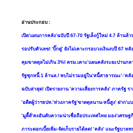
อ่านประกอบ :
เปิด‘แผนการคลัง’ฉบับปี 67-70 รัฐเล็งกู้ใหม่ 4.7 ล้านล้
รอปรับตัวเลข! ‘บิ๊กตู่’ ยังไม่เคาะกรอบวงเงินงบปี 67 หล
คุมขาดดุลไม่เกิน 3%! ครม.เคาะ‘แผนคลังระยะปานกลาง’
รัฐซุกหนี้ 1 ล้านล.! พบไม่รวมอยู่ใน‘หนี้สาธารณะ’-‘คลั
ฉบับล่าสุด! เปิดรายงาน 'ความเสี่ยงการคลัง' ภาครัฐ 
'อดีตผู้ว่าฯธปท.'ห่วงภาครัฐ'ขาดดุลนาน-หนี้สูง' ฝาก'แ
'มูดี้ส์'คงอันดับความน่าเชื่อถือประเทศไทย มอง'เศร
ภาระดอกเบี้ยเพิ่ม-จัดเก็บรายได้ลด! 'คลัง' แนะรัฐบ