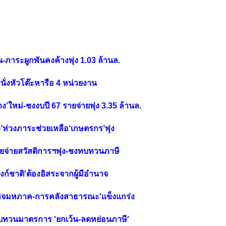
าน-ภาระผูกพันคงค้างพุ่ง 1.03 ล้านล.
ังนั่งหัวโต๊ะหารือ 4 หน่วยงาน
ใหม่-ชงงบปี 67 รายจ่ายพุ่ง 3.35 ล้านล.
ง’ห่วงภาระช่วยเหลือ‘เกษตรกร’พุ่ง
รายจ่ายสวัสดิการฯพุ่ง-ชงทบทวนภาษี
บงก์ชาติ'ต้องอิสระจากผู้มีอำนาจ
ษฐกิจมหภาค-การคลังสาธารณะ'แข็งแกร่ง
าลทบทวนมาตรการ 'ยกเว้น-ลดหย่อนภาษี'