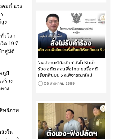
งคมเป็นวง
าร
สูง
ทั่วโลก
ด-19 ที่
สู่มิติ
‘องค์คณะวินิจฉัยฯ’สั่งไม่รับคำ
ร้อง‘อดีต สส.เพื่อไทย’ขอรื้อคดี
ภูมิ
เรียกสินบน 5 ล.พิจารณาใหม่
รสร้าง
06 สิงหาคม 2569
โตทาง
สิทธิภาพ
คลังใน