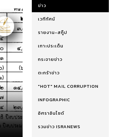
ข่าว
เวทีทัศน์
รายงาน-สกู๊ป
เกาะประเด็น
กระจายข่าว
ตะกร้าข่าว
"HOT" MAIL CORRUPTION
INFOGRAPHIC
อิศราอินไซด์
รวมข่าว ISRANEWS