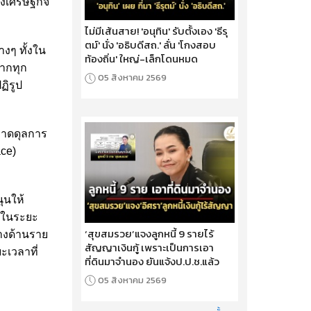
างเศรษฐกิจ
ไม่มีเส้นสาย! 'อนุทิน' รับตั้งเอง 'ธีรุ
ตม์' นั่ง 'อธิบดีสถ.' ลั่น 'โกงสอบ
งๆ ทั้งใน
ท้องถิ่น' ใหญ่-เล็กโดนหมด
ากทุก
05 สิงหาคม 2569
ฏิรูป
ขาดดุลการ
ace)
ุนให้
ากในระยะ
‘สุขสมรวย’แจงลูกหนี้ 9 รายไร้
างด้านราย
สัญญาเงินกู้ เพราะเป็นการเอา
เวลาที่
ที่ดินมาจำนอง ยันแจ้งป.ป.ช.แล้ว
05 สิงหาคม 2569