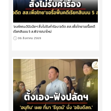
‘องค์คณะวินิจฉัยฯ’สั่งไม่รับคำร้อง‘อดีต สส.เพื่อไทย’ขอรื้อคดี
เรียกสินบน 5 ล.พิจารณาใหม่
06 สิงหาคม 2569