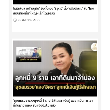
ไม่มีเส้นสาย! 'อนุทิน' รับตั้งเอง 'ธีรุตม์' นั่ง 'อธิบดีสถ.' ลั่น 'โกง
สอบท้องถิ่น' ใหญ่-เล็กโดนหมด
05 สิงหาคม 2569
‘สุขสมรวย’แจงลูกหนี้ 9 รายไร้สัญญาเงินกู้ เพราะเป็นการเอา
ที่ดินมาจำนอง ยันแจ้งป.ป.ช.แล้ว