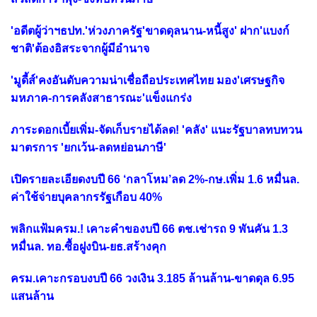
'อดีตผู้ว่าฯธปท.'ห่วงภาครัฐ'ขาดดุลนาน-หนี้สูง' ฝาก'แบงก์
ชาติ'ต้องอิสระจากผู้มีอำนาจ
'มูดี้ส์'คงอันดับความน่าเชื่อถือประเทศไทย มอง'เศรษฐกิจ
มหภาค-การคลังสาธารณะ'แข็งแกร่ง
ภาระดอกเบี้ยเพิ่ม-จัดเก็บรายได้ลด! 'คลัง' แนะรัฐบาลทบทวน
มาตรการ 'ยกเว้น-ลดหย่อนภาษี'
เปิดรายละเอียดงบปี 66 ‘กลาโหม’ลด 2%-กษ.เพิ่ม 1.6 หมื่นล.
ค่าใช้จ่ายบุคลากรรัฐเกือบ 40%
พลิกแฟ้มครม.! เคาะคำของบปี 66 ตช.เช่ารถ 9 พันคัน 1.3
หมื่นล. ทอ.ซื้อฝูงบิน-ยธ.สร้างคุก
ครม.เคาะกรอบงบปี 66 วงเงิน 3.185 ล้านล้าน-ขาดดุล 6.95
แสนล้าน