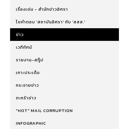
เรื่องเด่น - สำนักข่าวอิศรา
ไขคำตอบ 'สถาบันอิศรา' กับ 'สสส.'
ข่าว
เวทีทัศน์
รายงาน-สกู๊ป
เกาะประเด็น
กระจายข่าว
ตะกร้าข่าว
"HOT" MAIL CORRUPTION
INFOGRAPHIC