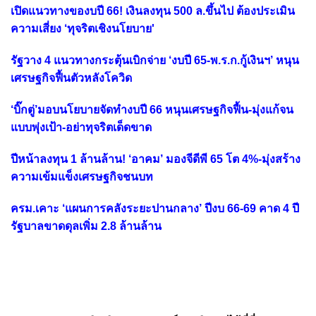
เปิดแนวทางของบปี 66! เงินลงทุน 500 ล.ขึ้นไป ต้องประเมิน
ความเสี่ยง ‘ทุจริตเชิงนโยบาย'
รัฐวาง 4 แนวทางกระตุ้นเบิกจ่าย ‘งบปี 65-พ.ร.ก.กู้เงินฯ’ หนุน
เศรษฐกิจฟื้นตัวหลังโควิด
‘บิ๊กตู่’มอบนโยบายจัดทำงบปี 66 หนุนเศรษฐกิจฟื้น-มุ่งแก้จน
แบบพุ่งเป้า-อย่าทุจริตเด็ดขาด
ปีหน้าลงทุน 1 ล้านล้าน! ‘อาคม’ มองจีดีพี 65 โต 4%-มุ่งสร้าง
ความเข้มแข็งเศรษฐกิจชนบท
ครม.เคาะ ‘แผนการคลังระยะปานกลาง’ ปีงบ 66-69 คาด 4 ปี
รัฐบาลขาดดุลเพิ่ม 2.8 ล้านล้าน