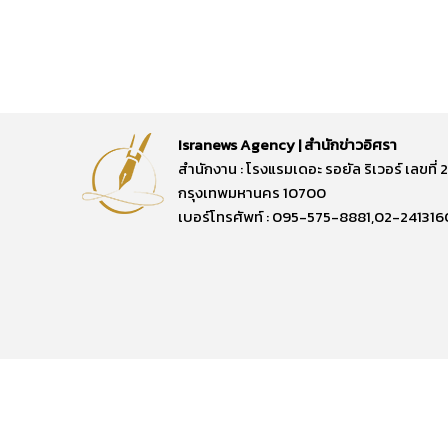
Isranews Agency | สำนักข่าวอิศรา
สำนักงาน : โรงแรมเดอะ รอยัล ริเวอร์ เลขท
กรุงเทพมหานคร 10700
เบอร์โทรศัพท์ : 095-575-8881,02-241316