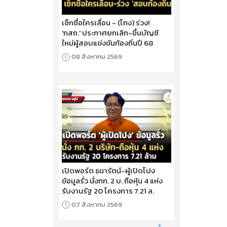
เช็กชื่อใครเลื่อน - (โกง) ร่วง!
'กสถ.' ประกาศยกเลิก-ขึ้นบัญชี
ใหม่ผู้สอบแข่งขันท้องถิ่นปี 68
08 สิงหาคม 2569
เปิดพอร์ต ธนารัตน์-ผู้เปิดโปง
ข้อมูลรั่ว นั่งกก. 2 บ. ถือหุ้น 4 แห่ง
รับงานรัฐ 20 โครงการ 7.21 ล.
07 สิงหาคม 2569