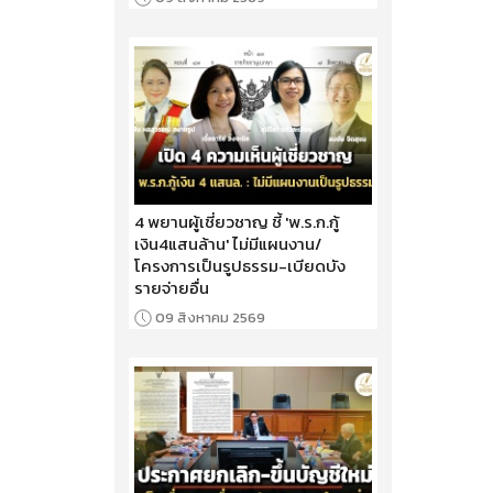
4 พยานผู้เชี่ยวชาญ ชี้ 'พ.ร.ก.กู้
เงิน4แสนล้าน' ไม่มีแผนงาน/
โครงการเป็นรูปธรรม-เบียดบัง
รายจ่ายอื่น
09 สิงหาคม 2569