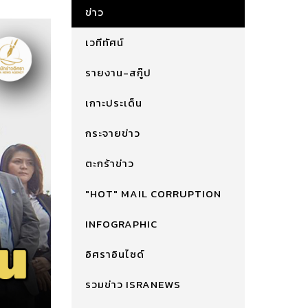
ข่าว
เวทีทัศน์
รายงาน-สกู๊ป
เกาะประเด็น
กระจายข่าว
ตะกร้าข่าว
"HOT" MAIL CORRUPTION
INFOGRAPHIC
อิศราอินไซด์
รวมข่าว ISRANEWS