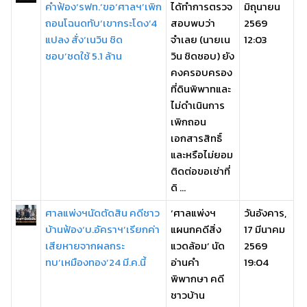
คำฟ้อง‘รฟท.’ขอ‘ศาลฯ’เพิก
ได้ทำการตรวจ
มิถุนายน
ถอนโฉนดทับ‘เขากระโดง’4
สอบพบว่า
2569
แปลง สั่ง‘เนวิน ชิด
จำเลย (นายเน
12:03
ชอบ’ชดใช้ 5.1 ล้าน
วิน ชิดชอบ) ยัง
คงครอบครอง
ที่ดินพิพาทและ
ไม่ดำเนินการ
เพิกถอน
เอกสารสิทธิ์
และหรือไม่ยอม
ติดต่อขอเช่าที่
ดิ ...
ศาลแพ่งฯนัดตัดสิน คดีชาว
‘ศาลแพ่งฯ
วันอังคาร,
บ้านฟ้อง‘บ.อัคราฯ’เรียกค่า
แผนกคดีสิ่ง
17 มีนาคม
เสียหายจากผลกระ
แวดล้อม’ นัด
2569
ทบ‘เหมืองทอง’24 มี.ค.นี้
อ่านคำ
19:04
พิพากษา คดี
ชาวบ้าน