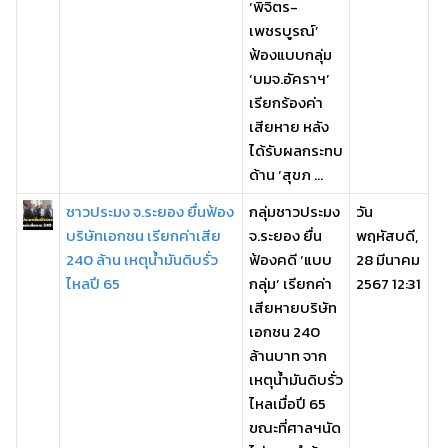
‘พิจิตร-
เพชรบูรณ์’
ฟ้องแบบกลุ่ม
‘บมจ.อัคราฯ’
เรียกร้องค่า
เสียหาย หลัง
ได้รับผลกระทบ
ด้าน ‘สุขภ ...
ชาวประมง จ.ระยอง ยื่นฟ้อง
กลุ่มชาวประมง
วัน
บริษัทเอกชน เรียกค่าเสีย
จ.ระยอง ยื่น
พฤหัสบดี,
240 ล้าน เหตุน้ำมันดิบรั่ว
ฟ้องคดี ‘แบบ
28 มีนาคม
ไหลปี 65
กลุ่ม’ เรียกค่า
2567 12:31
เสียหายบริษัท
เอกชน 240
ล้านบาท จาก
เหตุน้ำมันดิบรั่ว
ไหลเมื่อปี 65
ขณะที่ศาลฯนัด