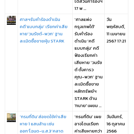
ไต่สวนคำร้องฯ
17 พ ...
ศาลฯรับคำร้องดำเนิน
‘ศาลแพ่ง
วัน
คดี‘แบบกลุ่ม’ เรียกค่าเสีย
กรุงเทพใต้’
พฤหัสบดี,
หาย‘วนรัชต์-พวก’ ฐาน
รับคำร้อง
11 เมษายน
ละเมิดซื้อขายหุ้น STARK
ดำเนิน ‘คดี
2567 17:21
แบบกลุ่ม’ คดี
ฟ้องเรียกค่า
เสียหาย ‘วนรัช
ต์ ตั้งคารว
คุณ-พวก’ ฐาน
ละเมิดซื้อขาย
หลักทรัพย์ฯ
STARK ด้าน
'ทนาย' เผยม ...
‘กรมที่ดิน’ส่อชดใช้ค่าเสีย
‘กรมที่ดิน’ เผย
วันจันทร์,
หาย 1 แสนล้าน เซ่น
อาจโดนเรียก
16 ตุลาคม
ออก‘โฉนด-น.ส.3’คลาด
ค่าเสียหายกว่า
2566