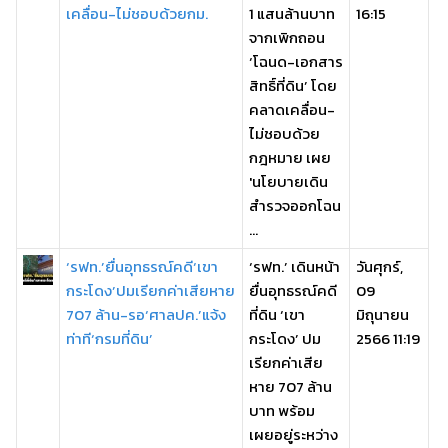
เคลื่อน-ไม่ชอบด้วยกม.
1 แสนล้านบาท
16:15
จากเพิกถอน
‘โฉนด-เอกสาร
สิทธิ์ที่ดิน’ โดย
คลาดเคลื่อน-
ไม่ชอบด้วย
กฎหมาย เผย
'นโยบายเดิน
สำรวจออกโฉน
...
‘รฟท.’ยื่นอุทธรณ์คดี‘เขา
‘รฟท.’ เดินหน้า
วันศุกร์,
กระโดง’ปมเรียกค่าเสียหาย
ยื่นอุทธรณ์คดี
09
707 ล้าน-รอ‘ศาลปค.’แจ้ง
ที่ดิน ‘เขา
มิถุนายน
ท่าที‘กรมที่ดิน’
กระโดง’ ปม
2566 11:19
เรียกค่าเสีย
หาย 707 ล้าน
บาท พร้อม
เผยอยู่ระหว่าง