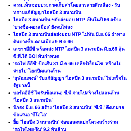
ครม.เห็นชอบประกาศเก็บค่าโดยสารสายสีเหลือง - รับ
ทราบแก้สัญญาไฮสปีด 3 สนามบิน
ไฮสปีด 3 สนามบิน ขยับส่งมอบ NTP เป็นในปี 66 สร้าง
‘บางซื่อ-ดอนเมือง’ ยังจบไม่ลง
ไฮสปีด 3 สนามบินส่อส่งมอบ NTP ไม่ทัน มิ.ย. 66 ฝ่าทาง
ตันบางซื่อ-ดอนเมือง 9 พ.ค.66
เลขาฯอีอีซี พร้อมส่ง NTP ไฮสปีด 3 สนามบิน มิ.ย.66 ลุ้น
ซี.พี.ได้ BOI ทันกำหนด
‘รถไฟ-อีอีซี’ ขีดเส้น 31 มี.ค.66 เคลียร์เงื่อนไข ‘สร้างไป-
จ่ายไป’ ไฮสปีดแสนล้าน
‘สุพัฒนพงษ์’ รับแก้สัญญา ‘ไฮสปีด 3 สนามบิน’ ไม่เสร็จใน
รัฐบาลนี้
บอร์ดอีอีซี ไม่รับข้อเสนอ ซี.พี.จ่ายไปสร้างไปแสนล้าน
‘ไฮสปีด 3 สนามบิน’
ปักธง มิ.ย. 66 สร้าง ‘ไฮสปีด 3 สนามบิน’ ‘ซี.พี.’ ดึงเกมรอ
ข้อเสนอ ‘บีโอไอ’
ยื้อ ‘ไฮสปีด 3 สนามบิน’ จ่อขอลดสเปกโครงสร้างร่วม
‘รถไฟไทย-จีน’ 9.2 พันล้าน