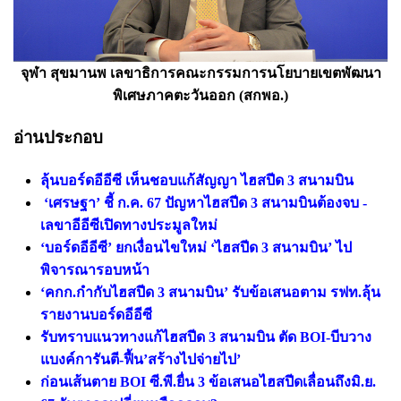
จุฬา สุขมานพ เลขาธิการคณะกรรมการนโยบายเขตพัฒนา
พิเศษภาคตะวันออก (สกพอ.)
อ่านประกอบ
ลุ้นบอร์ดอีอีซี เห็นชอบแก้สัญญา ไฮสปีด 3 สนามบิน
‘เศรษฐา’ ชี้ ก.ค. 67 ปัญหาไฮสปีด 3 สนามบินต้องจบ -
เลขาอีอีซีเปิดทางประมูลใหม่
‘บอร์ดอีอีซี’ ยกเงื่อนไขใหม่ ‘ไฮสปีด 3 สนามบิน’ ไป
พิจารณารอบหน้า
‘คกก.กำกับไฮสปีด 3 สนามบิน’ รับข้อเสนอตาม รฟท.ลุ้น
รายงานบอร์ดอีอีซี
รับทราบแนวทางแก้ไฮสปีด 3 สนามบิน ตัด BOI-บีบวาง
แบงค์การันตี-ฟื้น’สร้างไปจ่ายไป’
ก่อนเส้นตาย BOI ซี.พี.ยื่น 3 ข้อเสนอไฮสปีดเลื่อนถึงมิ.ย.