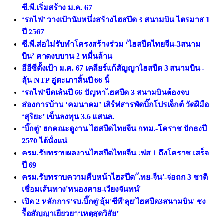
ซี.พี.เริ่มสร้าง ม.ค. 67
‘รถไฟ’ วางเป้านับหนึ่งสร้างไฮสปีด 3 สนามบิน ไตรมาส 1
ปี 2567
ซี.พี.ส่อไม่รับทำโครงสร้างร่วม ‘ไฮสปีดไทยจีน-3สนาม
บิน’ คาดงบบาน 2 หมื่นล้าน
อีอีซีตั้งเป้า ม.ค. 67 เคลียร์แก้สัญญาไฮสปีด 3 สนามบิน -
ลุ้น NTP อู่ตะเภาสิ้นปี 66 นี้
‘รถไฟ’ขีดเส้นปี 66 ปัญหาไฮสปีด 3 สนามบินต้องจบ
ส่องการบ้าน ‘คมนาคม’ เสิร์ฟสารพัดบิ๊กโปรเจ็กต์ วัดฝีมือ
‘สุริยะ’ เข็นลงทุน 3.6 แสนล.
‘บิ๊กตู่’ ยกคณะดูงาน ไฮสปีดไทยจีน กทม.-โคราช ปักธงปี
2570 ได้นั่งแน่
ครม.รับทราบผลงานไฮสปีดไทยจีน เฟส 1 ถึงโคราช เสร็จ
ปี 69
ครม.รับทราบความคืบหน้าไฮสปีด'ไทย-จีน'-จ่อถก 3 ชาติ
เชื่อมเส้นทาง'หนองคาย-เวียงจันทน์'
เปิด 2 หลักการ'รบ.บิ๊กตู่'อุ้ม'ซีพี'ลุย'ไฮสปีด3สนามบิน' ชง
รื้อสัญญาเยียวยา‘เหตุสุดวิสัย’