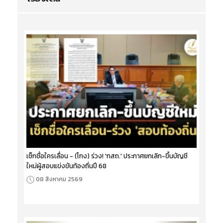
เช็กชื่อใครเลื่อน - (โกง) ร่วง! 'กสถ.' ประกาศยกเลิก-ขึ้นบัญชี
ใหม่ผู้สอบแข่งขันท้องถิ่นปี 68
08 สิงหาคม 2569