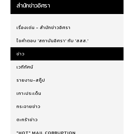
สำนักข่าวอิศรา
เรื่องเด่น - สำนักข่าวอิศรา
ไขคำตอบ 'สถาบันอิศรา' กับ 'สสส.'
ข่าว
เวทีทัศน์
รายงาน-สกู๊ป
เกาะประเด็น
กระจายข่าว
ตะกร้าข่าว
"HOT" MAIL CORRUPTION