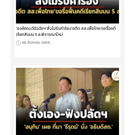
‘องค์คณะวินิจฉัยฯ’สั่งไม่รับคำร้อง‘อดีต สส.เพื่อไทย’ขอรื้อคดี
เรียกสินบน 5 ล.พิจารณาใหม่
06 สิงหาคม 2569