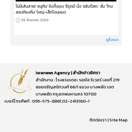
ไม่มีเส้นสาย! 'อนุทิน' รับตั้งเอง 'ธีรุตม์' นั่ง 'อธิบดีสถ.' ลั่น 'โกง
สอบท้องถิ่น' ใหญ่-เล็กโดนหมด
05 สิงหาคม 2569
ดูทั้งหมด
Isranews Agency | สำนักข่าวอิศรา
สำนักงาน : โรงแรมเดอะ รอยัล ริเวอร์ เลขที่ 219
ซอยจรัญสนิทวงศ์ 66/1 แขวง บางพลัด เขต
บางพลัด กรุงเทพมหานคร 10700
เบอร์โทรศัพท์ : 095-575-8881,02-2413160-1
ติดต่อเรา
|
Site Map