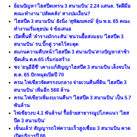
ย้อนปัญหา‘ไฮสปีดเทรน 3 สนามบิน’ 2.24 แสนล. วัดฝีมือ
คณะทำงาน 'ปลัดคลัง' สางปมเงื่อน?
‘ไฮสปีด 3 สนามบิน’ ยังนิ่ง ‘สุพัฒนพงษ์’ ลุ้น พ.ย. 65 คณะ
ทำงานเริ่มคุยปม 4 ข้อเสนอ
เปิดพื้นที่ ‘ลำรางมักกะสัน’ ชนวนยื้อส่งมอบ ‘ไฮสปีด 3
สนามบิน’ รบ.บิ๊กตู่ วาดไว้สะดุด
สแกนความคืบหน้า'ไฮสปีด 3 สนามบิน'สางปัญหาล่าช้า
ขีดเส้น ต.ค.65 เริ่มก่อสร้าง
ชง ‘อนุอีอีซี’ เคาะแก้สัญญาไฮสปีด 3 สนามบิน เล็งจบใน
ต.ค. 65 ปักหมุดเปิดปี 70
ครม.ไฟเขียวจัดสรรงบกลาง จ่ายเวนคืนที่ดิน ‘ไฮสปีด 3
สนามบิน’ เพิ่มอีก 568 ล้าน
ครม.ไฟเขียวเพิ่มงบเวนคืนฯ 'ไฮสปีด 3 สนามบิน' เป็น 5.7
พันล้าน
ไฟเขียวงบ 4.1 พันล้าน! รื้อย้ายสาธารณูปโภคแนว ‘ไฮส
ปีด 3 สนามบิน’
เซ็นเเล้ว! สัญญารถไฟความเร็วสูงเชื่อม 3 สนามบิน คาด
เปิดบริการปี 66