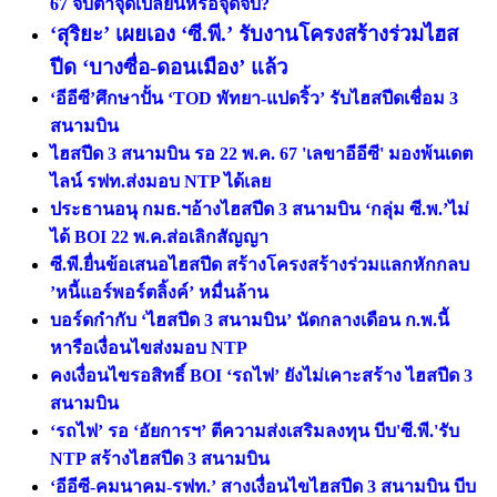
67 จับตาจุดเปลี่ยนหรือจุดจบ?
‘สุริยะ’ เผยเอง ‘ซี.พี.’ รับงานโครงสร้างร่วมไฮส
ปีด ‘บางซื่อ-ดอนเมือง’ แล้ว
‘อีอีซี’ศึกษาปั้น ‘TOD พัทยา-แปดริ้ว’ รับไฮสปีดเชื่อม 3
สนามบิน
ไฮสปีด 3 สนามบิน รอ 22 พ.ค. 67 'เลขาอีอีซี' มองพ้นเดต
ไลน์ รฟท.ส่งมอบ NTP ได้เลย
ประธานอนุ กมธ.ฯอ้างไฮสปีด 3 สนามบิน ‘กลุ่ม ซี.พ.’ไม่
ได้ BOI 22 พ.ค.ส่อเลิกสัญญา
ซี.พี.ยื่นข้อเสนอไฮสปีด สร้างโครงสร้างร่วมแลกหักกลบ
’หนี้แอร์พอร์ตลิ้งค์’ หมื่นล้าน
บอร์ดกำกับ ‘ไฮสปีด 3 สนามบิน’ นัดกลางเดือน ก.พ.นี้
หารือเงื่อนไขส่งมอบ NTP
คงเงื่อนไขรอสิทธิ์ BOI ‘รถไฟ’ ยังไม่เคาะสร้าง ไฮสปีด 3
สนามบิน
‘รถไฟ’ รอ ‘อัยการฯ’ ตีความส่งเสริมลงทุน บีบ'ซี.พี.'รับ
NTP สร้างไฮสปีด 3 สนามบิน
‘อีอีซี-คมนาคม-รฟท.’ สางเงื่อนไขไฮสปีด 3 สนามบิน บีบ