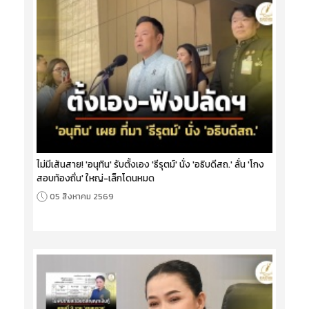
ไม่มีเส้นสาย! 'อนุทิน' รับตั้งเอง 'ธีรุตม์' นั่ง 'อธิบดีสถ.' ลั่น 'โกง
สอบท้องถิ่น' ใหญ่-เล็กโดนหมด
05 สิงหาคม 2569