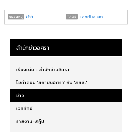
ข่าว
แอชตันอโศก
หมวดหมู่
TAGS
สำนักข่าวอิศรา
เรื่องเด่น - สำนักข่าวอิศรา
ไขคำตอบ 'สถาบันอิศรา' กับ 'สสส.'
ข่าว
เวทีทัศน์
รายงาน-สกู๊ป