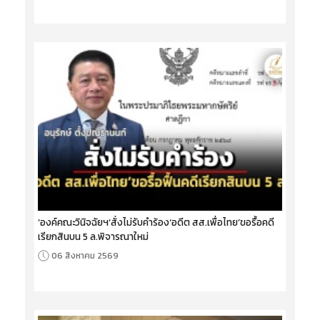
‘องค์คณะวินิจฉัยฯ’สั่งไม่รับคำร้อง‘อดีต สส.เพื่อไทย’ขอรื้อคดี
เรียกสินบน 5 ล.พิจารณาใหม่
06 สิงหาคม 2569