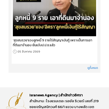
‘สุขสมรวย’แจงลูกหนี้ 9 รายไร้สัญญาเงินกู้ เพราะเป็นการเอา
ที่ดินมาจำนอง ยันแจ้งป.ป.ช.แล้ว
05 สิงหาคม 2569
ดูทั้งหมด
Isranews Agency | สำนักข่าวอิศรา
สำนักงาน : โรงแรมเดอะ รอยัล ริเวอร์ เลขที่ 219
ซอยจรัญสนิทวงศ์ 66/1 แขวง บางพลัด เขต