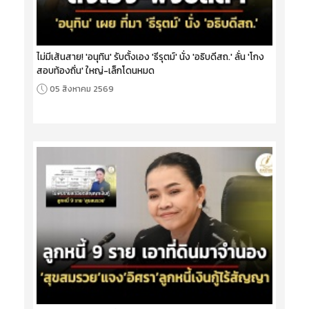
ไม่มีเส้นสาย! 'อนุทิน' รับตั้งเอง 'ธีรุตม์' นั่ง 'อธิบดีสถ.' ลั่น 'โกง
สอบท้องถิ่น' ใหญ่-เล็กโดนหมด
05 สิงหาคม 2569