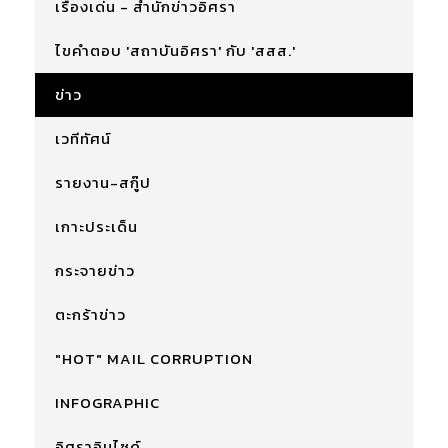
เรื่องเด่น - สำนักข่าวอิศรา
ไขคำตอบ 'สถาบันอิศรา' กับ 'สสส.'
ข่าว
เวทีทัศน์
รายงาน-สกู๊ป
เกาะประเด็น
กระจายข่าว
ตะกร้าข่าว
"HOT" MAIL CORRUPTION
INFOGRAPHIC
อิศราอินไซด์