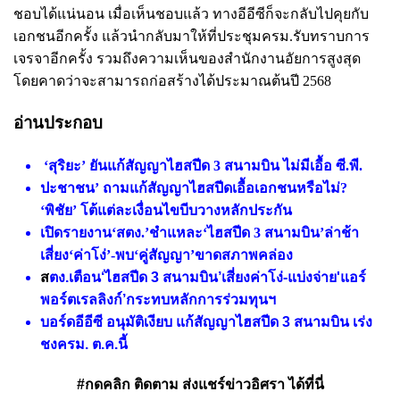
ชอบได้แน่นอน เมื่อเห็นชอบแล้ว ทางอีอีซีก็จะกลับไปคุยกับ
เอกชนอีกครั้ง แล้วนำกลับมาให้ที่ประชุมครม.รับทราบการ
เจรจาอีกครั้ง รวมถึงความเห็นของสำนักงานอัยการสูงสุด
โดยคาดว่าจะสามารถก่อสร้างได้ประมาณต้นปี 2568
อ่านประกอบ
‘สุริยะ’ ยันแก้สัญญาไฮสปีด 3 สนามบิน ไม่มีเอื้อ ซี.พี.
ป
ะชาชน’ ถามแก้สัญญาไฮสปีดเอื้อเอกชนหรือไม่?
‘พิชัย’ โต้แต่ละเงื่อนไขบีบวางหลักประกัน
เปิดรายงาน‘สตง.’ชำแหละ‘ไฮสปีด 3 สนามบิน’ล่าช้า
เสี่ยง‘ค่าโง่’-พบ‘คู่สัญญา’ขาดสภาพคล่อง
ส
ตง.เตือน‘ไฮสปีด 3 สนามบิน’เสี่ยงค่าโง่-แบ่งจ่าย'แอร์
พอร์ตเรลลิงก์’กระทบหลักการร่วมทุนฯ
บอร์ดอีอีซี อนุมัติเงียบ แก้สัญญาไฮสปีด 3 สนามบิน เร่ง
ชงครม. ต.ค.นี้
#กดคลิก ติดตาม ส่งแชร์ข่าวอิศรา ได้ที่นี่