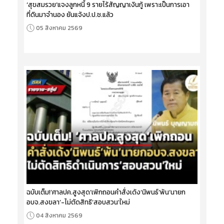
‘สุขสมรวย’แจงลูกหนี้ 9 รายไร้สัญญาเงินกู้ เพราะเป็นการเอา
ที่ดินมาจำนอง ยันแจ้งป.ป.ช.แล้ว
05 สิงหาคม 2569
ฉบับเต็ม!‘ศาลปค.สูงสุด’เพิกถอนคำสั่งเด้ง‘นิพนธ์’พ้น‘นายก
อบจ.สงขลา’-ไม่ตัดสิทธิ‘สอบสวน’ใหม่
04 สิงหาคม 2569