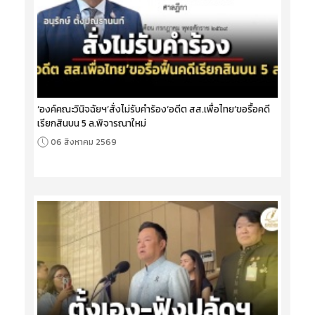
‘องค์คณะวินิจฉัยฯ’สั่งไม่รับคำร้อง‘อดีต สส.เพื่อไทย’ขอรื้อคดี
เรียกสินบน 5 ล.พิจารณาใหม่
06 สิงหาคม 2569