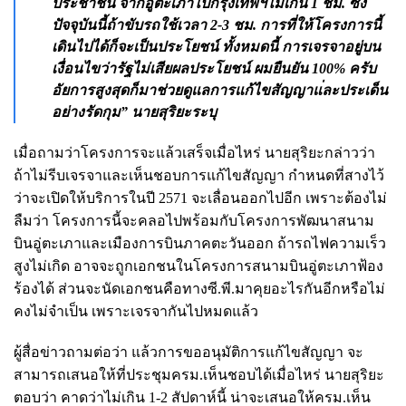
ประชาชน จากอู่ตะเภาไปกรุงเทพฯไม่เกิน 1 ชม. ซึ่ง
ปัจจุบันนี้ถ้าขับรถใช้เวลา 2-3 ชม. การที่ให้โครงการนี้
เดินไปได้ก็จะเป็นประโยชน์ ทั้งหมดนี้ การเจรจาอยู่บน
เงื่อนไขว่ารัฐไม่เสียผลประโยชน์ ผมยืนยัน 100% ครับ
อัยการสูงสุดก็มาช่วยดูแลการแก้ไขสัญญาแ่ละประเด็น
อย่างรัดกุม” นายสุริยะระบุ
เมื่อถามว่าโครงการจะแล้วเสร็จเมื่อไหร่ นายสุริยะกล่าวว่า
ถ้าไม่รีบเจรจาและเห็นชอบการแก้ไขสัญญา กำหนดที่สางไว้
ว่าจะเปิดให้บริการในปี 2571 จะเลื่อนออกไปอีก เพราะต้องไม่
ลืมว่า โครงการนี้จะคลอไปพร้อมกับโครงการพัฒนาสนาม
บินอู่ตะเภาและเมืองการบินภาคตะวันออก ถ้ารถไฟความเร็ว
สูงไม่เกิด อาจจะถูกเอกชนในโครงการสนามบินอู่ตะเภาฟ้อง
ร้องได้ ส่วนจะนัดเอกชนคือทางซี.พี.มาคุยอะไรกันอีกหรือไม่
คงไม่จำเป็น เพราะเจรจากันไปหมดแล้ว
ผู้สื่อข่าวถามต่อว่า แล้วการขออนุมัติการแก้ไขสัญญา จะ
สามารถเสนอให้ที่ประชุมครม.เห็นชอบได้เมื่อไหร่ นายสุริยะ
ตอบว่า คาดว่าไม่เกิน 1-2 สัปดาห์นี้ น่าจะเสนอให้ครม.เห็น