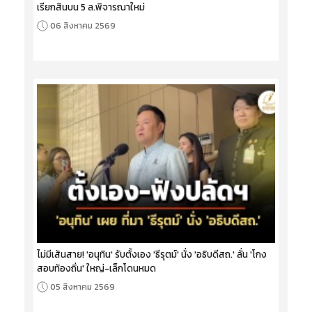
เรียกสินบน 5 ล.พิจารณาใหม่
06 สิงหาคม 2569
ไม่มีเส้นสาย! 'อนุทิน' รับตั้งเอง 'ธีรุตม์' นั่ง 'อธิบดีสถ.' ลั่น 'โกง
สอบท้องถิ่น' ใหญ่-เล็กโดนหมด
05 สิงหาคม 2569