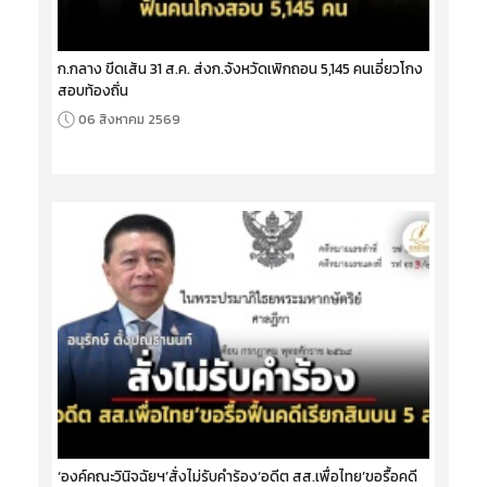
ก.กลาง ขีดเส้น 31 ส.ค. ส่งก.จังหวัดเพิกถอน 5,145 คนเอี่ยวโกง
สอบท้องถิ่น
06 สิงหาคม 2569
‘องค์คณะวินิจฉัยฯ’สั่งไม่รับคำร้อง‘อดีต สส.เพื่อไทย’ขอรื้อคดี