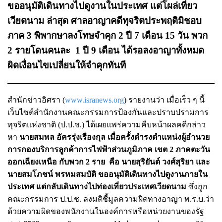
ขออนุมัติเดินทางไปดูงานในประเทศ แต่โผล่เที่ยว
เวียดนาม ล่าสุด ศาลอาญาคดีทุจริตประพฤติมิชอบ
ภาค 3 พิพากษาลงโทษจำคุก 2 ปี 7 เดือน 15 วัน พวก
2 รายโดนคนละ 1 ปี 9 เดือน ได้รอลงอาญาทั้งหมด
ผิดเงื่อนไขเปลี่ยนให้จำคุกทันที
สำนักข่าวอิศรา (
www.isranews.org
) รายงานว่า เมื่อเร็ว ๆ นี้
เว็บไซต์สำนักงานคณะกรรมการป้องกันและปราบปรามการ
ทุจริตแห่งชาติ (ป.ป.ช.) ได้เผยแพร่ความคืบหน้าผลคดีกล่าว
หา
นายสมพล อัครรุ่งเรืองกุล เมื่อครั้งดำรงตำแหน่งผู้อำนวย
การกองบริการลูกค้าการไฟฟ้าส่วนภูมิภาค เขต 2 ภาคตะวัน
ออกเฉียงเหนือ กับพวก 2 ราย คือ นายสุริยันต์ วงศ์สุริยา และ
นายสมโภชน์ พรหมสมบัติ ขออนุมัติเดินทางไปดูงานภายใน
ประเทศ แต่กลับเดินทางไปท่องเที่ยวประเทศเวียดนาม
ซึ่งถูก
คณะกรรมการ ป.ป.ช. ลงมติชี้มูลความผิดทางอาญา พ.ร.บ.ว่า
ด้วยความผิดของพนักงานในองค์การหรือหน่วยงานของรัฐ