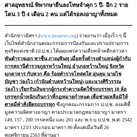
ศาลอุทธรณ์ พิพากษายืนลงโทษจำคุก 5 ปี- อีก 2 ราย
โดน 3 ปี 4 เดือน 2 คน แต่ได้รอลงอาญาทั้งหมด
สำนักข่าวอิศรา (
www.isranews.org
) รายงานว่า เมื่อเร็ว ๆ นี้
เว็บไซต์สำนักงานคณะกรรมการป้องกันและปราบปรามการ
ทุจริตแห่งชาติ (ป.ป.ช.) ได้เผยแพร่ความคืบหน้าคดีกล่าวหา
พันตำรวจเอก พาชื่น ภาณุพินทุ เมื่อครั้งดำรงตำแหน่งผู้กำกับ
การสถานีตำรวจภูธรหว้านใหญ่ อำเภอหว้านใหญ่ จังหวัด
มุกดาหาร กับพวก คือ ร้อยตำรวจโทสดใส อุ่นลุม นายไช
บัญชา ว่องไว (กำนันตำบลหว้านใหญ่) และนางศิริวรรณ
ว่องไว เรียกรับเงินจากผู้กระทำความผิดใช้รถบรรทกุ 10 ล้อ
บรรทุกน้ำหนักเกินกว่าที่กฎหมายกำหนด เพื่อช่วยเหลือมิให้
ศาลมีคำสั่งยึดรถบรรทุก
ซึ่งถูกคณะกรรมการ ป.ป.ช. ลงมติชี้
มูลความผิดทางอาญา ตามประมวลกฎหมายอาญา มาตรา
149, 157 , 200 วรรคหนึ่ง และ 201 และ พ.ร.บ.ป.ป.ช. พ.ศ. 2542
มาตรา 123/1 ประกอบ มาตรา 86 ตั้งแต่เมื่อวันที่ 26
พฤศจิกายน 2563 ที่ผ่านมา