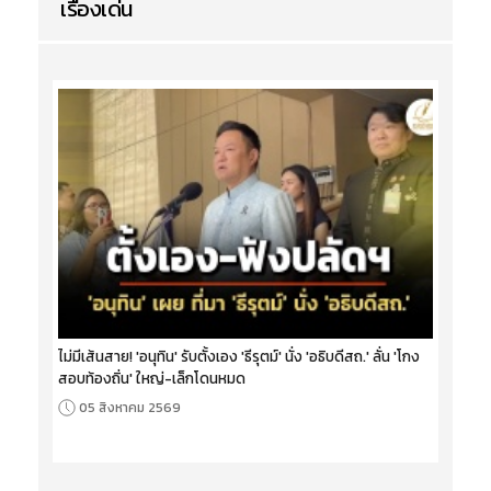
เรื่องเด่น
ไม่มีเส้นสาย! 'อนุทิน' รับตั้งเอง 'ธีรุตม์' นั่ง 'อธิบดีสถ.' ลั่น 'โกง
สอบท้องถิ่น' ใหญ่-เล็กโดนหมด
05 สิงหาคม 2569