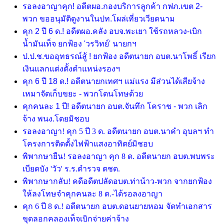
รอลงอาญาคุก! อดีตผอ.กองบริการลูกค้า กฟภ.เขต 2-
พวก ขออนุมัติดูงานในปท.โผล่เที่ยวเวียดนาม
คุก 2 ปี 6 ด.! อดีตผอ.คลัง อบจ.พะเยา ใช้รถหลวง-เบิก
น้ำมันเท็จ ยกฟ้อง 'วรวิทย์' นายกฯ
ป.ป.ช.ขออุทธรณ์สู้ ! ยกฟ้อง อดีตนายก อบต.นาโพธิ์ เรียก
เงินแลกแต่งตั้งตำแหน่งรองฯ
คุก 6 ปี 18 ด.! อดีตนายกเทศฯ แม่แรง มีส่วนได้เสียจ้าง
เหมาจัดเก็บขยะ - พวกโดนโทษด้วย
คุกคนละ 1 ปี! อดีตนายก อบต.จันทึก โคราช - พวก เลิก
จ้าง พนง.โดยมิชอบ
รอลงอาญา! คุก 5 ปี 3 ด. อดีตนายก อบต.นาคำ อุบลฯ ทำ
โครงการติดตั้งไฟฟ้าแสงอาทิตย์มิชอบ
พิพากษายืน! รอลงอาญา คุก 8 ด. อดีตนายก อบต.พบพระ
เบียดบัง 'วัว' ร.ร.ตำรวจ ตชด.
พิพากษากลับ! คดีอดีตปลัดอบต.ท่าน้าว-พวก จากยกฟ้อง
ให้ลงโทษจำคุกคนละ 8 ด.-ได้รอลงอาญา
คุก 6 ปี 8 ด.! อดีตนายก อบต.ดอนยายหอม จัดทำเอกสาร
ขุดลอกคลองเท็จเบิกจ่ายค่าจ้าง