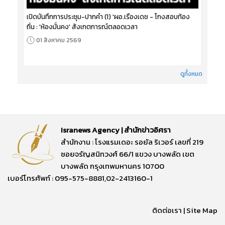
เปิดบันทึกการประชุม-ปากคำ (1) 'ผอ.เรืองเดช - โกงสอบท้อง
ถิ่น : 'ห้องมั่นคง' สังเกตการณ์ตลอดเวลา
01 สิงหาคม 2569
ดูทั้งหมด
Isranews Agency | สำนักข่าวอิศรา
สำนักงาน : โรงแรมเดอะ รอยัล ริเวอร์ เลขที่ 219
ซอยจรัญสนิทวงศ์ 66/1 แขวง บางพลัด เขต
บางพลัด กรุงเทพมหานคร 10700
เบอร์โทรศัพท์ : 095-575-8881,02-2413160-1
ติดต่อเรา
|
Site Map