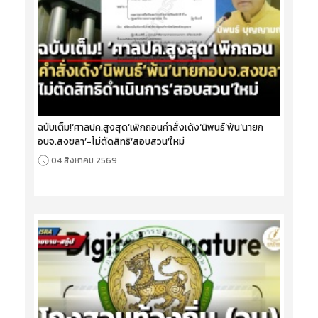
ฉบับเต็ม!‘ศาลปค.สูงสุด’เพิกถอนคำสั่งเด้ง‘นิพนธ์’พ้น‘นายก
อบจ.สงขลา’-ไม่ตัดสิทธิ‘สอบสวน’ใหม่
04 สิงหาคม 2569