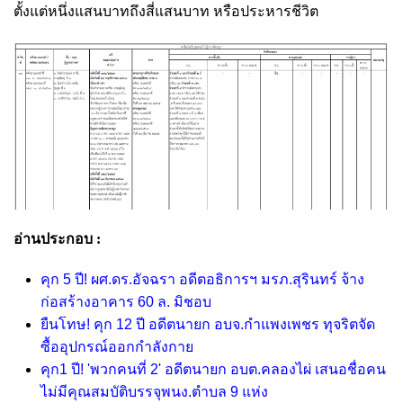
ตั้งแต่หนึ่งแสนบาทถึงสี่แสนบาท หรือประหารชีวิต
อ่านประกอบ :
คุก 5 ปี! ผศ.ดร.อัจฉรา อดีตอธิการฯ มรภ.สุรินทร์ จ้าง
ก่อสร้างอาคาร 60 ล. มิชอบ
ยืนโทษ! คุก 12 ปี อดีตนายก อบจ.กำแพงเพชร ทุจริตจัด
ซื้ออุปกรณ์ออกกำลังกาย
คุก1 ปี! 'พวกคนที่ 2' อดีตนายก อบต.คลองไผ่ เสนอชื่อคน
ไม่มีคุณสมบัติบรรจุพนง.ตำบล 9 แห่ง