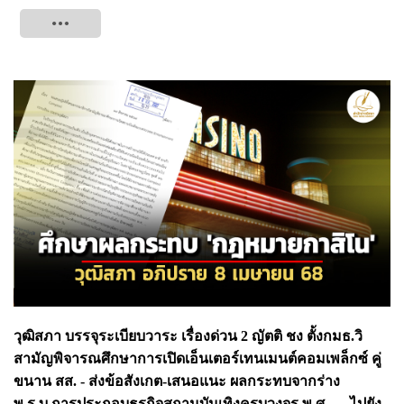
Tweet
วุฒิสภา บรรจุระเบียบวาระ เรื่องด่วน 2 ญัตติ ชง ตั้งกมธ.วิ
สามัญพิจารณศึกษาการเปิดเอ็นเตอร์เทนเมนต์คอมเพล็กซ์ คู่
ขนาน สส. - ส่งข้อสังเกต-เสนอแนะ ผลกระทบจากร่าง
พ.ร.บ.การประกอบธุรกิจสถานบันเทิงครบวงจร พ.ศ. .... ไปยัง