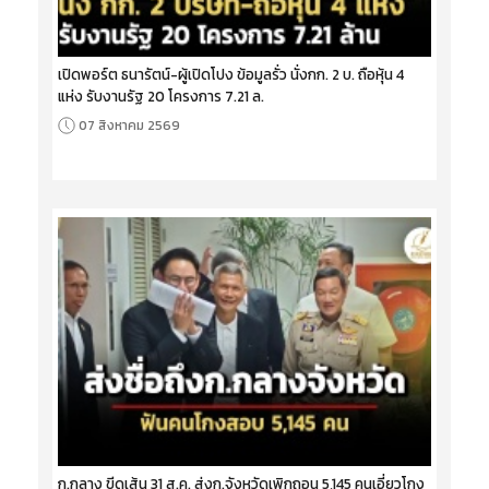
เปิดพอร์ต ธนารัตน์-ผู้เปิดโปง ข้อมูลรั่ว นั่งกก. 2 บ. ถือหุ้น 4
แห่ง รับงานรัฐ 20 โครงการ 7.21 ล.
07 สิงหาคม 2569
ก.กลาง ขีดเส้น 31 ส.ค. ส่งก.จังหวัดเพิกถอน 5,145 คนเอี่ยวโกง