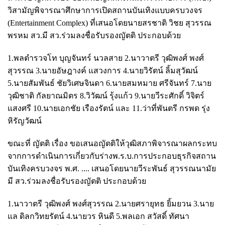
วิสามัญพิจารณาศึกษาการเปิดสถานบันเทิงแบบครบวงจร
(Entertainment Complex) ที่เสนอโดยนายสรชาติ วิชย สุวรรณ
พรหม สว.มี สว.ร่วมลงชื่อรับรองญัตติ ประกอบด้วย
1.พลตำรวจโท บุญจันทร์ นวลสาย 2.นาวาตรี วุฒิพงศ์ พงศ์
สุวรรณ 3.นายอัษฎางค์ แสวงการ 4.นายวิรัตน์ ลิ้มสุวัฒน์
5.นายสัมพันธ์ ชัยวิเศษจินดา 6.นายสมหมาย ศรีจันทร์ 7.นาย
วุฒิชาติ กัลยาณมิตร 8.วิวัฒน์ รุ้งแก้ว 9.นายวีระศักดิ์ วิจิตร์
แสงศรี 10.นายเอกชัย เรืองรัตน์ และ 11.ว่าที่พันตรี กรพด รุ่ง
หิรัญวัฒน์
ขณะที่ ญัตติ เรื่อง ขอเสนอญัตติให้วุฒิสภาพิจารณาผลกระทบ
จากการดำเนินการเกี่ยวกับร่างพ.ร.บ.การประกอบธุรกิจสถาน
บันเทิงครบวงจร พ.ศ. .... เสนอโดยนายวีระพันธ์ สุวรรณนามัย
มี สว.ร่วมลงชื่อรับรองญัตติ ประกอบด้วย
1.นาวาตรี วุฒิพงศ์ พงศ์สุวรรณ 2.นายศรายุทธ ยิ้มยวน 3.นาย
แล ดิลกวิทยรัตน์ 4.นายวร หินดี 5.พลเอก สวัสดิ์ ทัศนา