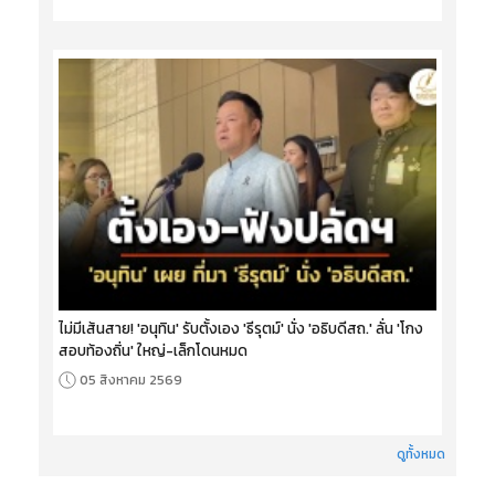
ไม่มีเส้นสาย! 'อนุทิน' รับตั้งเอง 'ธีรุตม์' นั่ง 'อธิบดีสถ.' ลั่น 'โกง
สอบท้องถิ่น' ใหญ่-เล็กโดนหมด
05 สิงหาคม 2569
ดูทั้งหมด