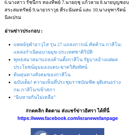
6.นางสาว รัชนีกร ทองทิพย์ 7.นายฤชุ แก้วลาย 8.นายบุญชอบ
สระสมทรัพย์ 9.นายวราวุธ ตีระนันทน์ และ 10.นางจุฑารัตน์
นิลเปรม
อ่านข่าวประกอบ :
แพทย์จุฬาอาวุโส รุ่น 27 แถลงการณ์ คัดค้าน กาสิโน:
แหล่งกำเนิดอบายมุข-ประเทศชาติวิบัติ
พุทธสมาคมฯแถลงค้านตั้งกาสิโน รัฐบาลอ้างแต่ผล
ประโยชน์มุมมองแคบ-ขาดวิสัยทัศน์
ต้นทุนทางสังคมของกาสิโน
ฉบับเต็ม! ความเห็นที่ประชุมราชบัณฑิต ยุติเสนอร่าง
กม.กาสิโนฯเข้าสภา
“ฉิบหายกันไม่เหลือ”
#กดคลิก ติดตาม ส่งแชร์ข่าวอิศรา ได้ที่นี่
https://www.facebook.com/isranewsfanpage