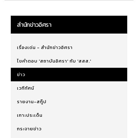
สำนักข่าวอิศรา
เรื่องเด่น - สำนักข่าวอิศรา
ไขคำตอบ 'สถาบันอิศรา' กับ 'สสส.'
ข่าว
เวทีทัศน์
รายงาน-สกู๊ป
เกาะประเด็น
กระจายข่าว