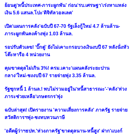
ย้อนดู‘หนี้ประเทศ-ภาระผูกพัน’ ก่อน‘รบ.เศรษฐา’เร่งหาแหล่ง
เงิน 5.6 แสนล.โปะ‘ดิจิทัลวอลเลต’
เปิด‘แผนการคลัง’ฉบับปี 67-70 รัฐเล็งกู้ใหม่ 4.7 ล้านล้าน-
ภาระผูกพันคงค้างพุ่ง 1.03 ล้านล.
รอปรับตัวเลข! ‘บิ๊กตู่’ ยังไม่เคาะกรอบวงเงินงบปี 67 หลังนั่งหัว
โต๊ะหารือ 4 หน่วยงาน
คุมขาดดุลไม่เกิน 3%! ครม.เคาะ‘แผนคลังระยะปาน
กลาง’ใหม่-ชงงบปี 67 รายจ่ายพุ่ง 3.35 ล้านล.
รัฐซุกหนี้ 1 ล้านล.! พบไม่รวมอยู่ใน‘หนี้สาธารณะ’-‘คลัง’ห่วง
ภาระช่วยเหลือ‘เกษตรกร’พุ่ง
ฉบับล่าสุด! เปิดรายงาน 'ความเสี่ยงการคลัง' ภาครัฐ รายจ่าย
สวัสดิการฯพุ่ง-ชงทบทวนภาษี
'อดีตผู้ว่าฯธปท.'ห่วงภาครัฐ'ขาดดุลนาน-หนี้สูง' ฝาก'แบงก์