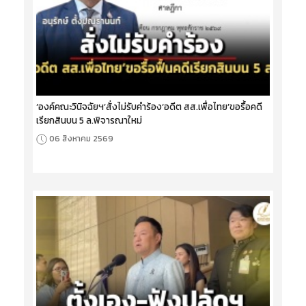
‘องค์คณะวินิจฉัยฯ’สั่งไม่รับคำร้อง‘อดีต สส.เพื่อไทย’ขอรื้อคดี
เรียกสินบน 5 ล.พิจารณาใหม่
06 สิงหาคม 2569