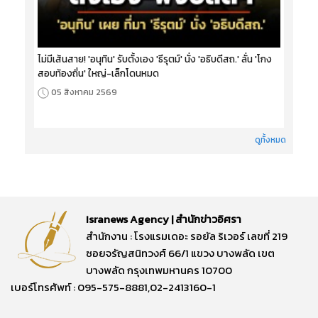
ไม่มีเส้นสาย! 'อนุทิน' รับตั้งเอง 'ธีรุตม์' นั่ง 'อธิบดีสถ.' ลั่น 'โกง
สอบท้องถิ่น' ใหญ่-เล็กโดนหมด
05 สิงหาคม 2569
ดูทั้งหมด
Isranews Agency | สำนักข่าวอิศรา
สำนักงาน : โรงแรมเดอะ รอยัล ริเวอร์ เลขที่ 219
ซอยจรัญสนิทวงศ์ 66/1 แขวง บางพลัด เขต
บางพลัด กรุงเทพมหานคร 10700
เบอร์โทรศัพท์ : 095-575-8881,02-2413160-1