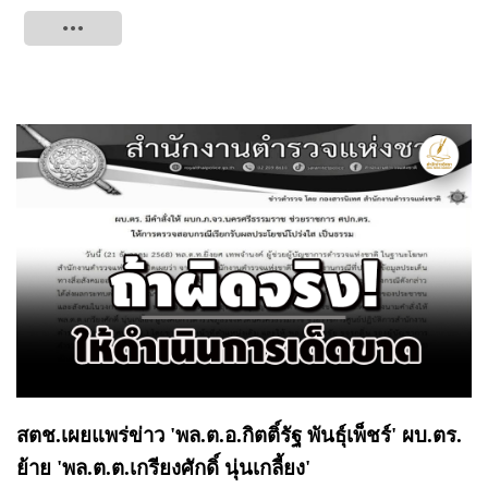
Tweet
สตช.เผยแพร่ข่าว 'พล.ต.อ.กิตติ์รัฐ พันธุ์เพ็ชร์' ผบ.ตร.
ย้าย 'พล.ต.ต.เกรียงศักดิ์ นุ่นเกลี้ยง'