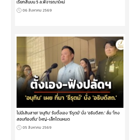
เรียกสินบน 5 ล.พิจารณาใหม่
06 สิงหาคม 2569
ไม่มีเส้นสาย! 'อนุทิน' รับตั้งเอง 'ธีรุตม์' นั่ง 'อธิบดีสถ.' ลั่น 'โกง
สอบท้องถิ่น' ใหญ่-เล็กโดนหมด
05 สิงหาคม 2569