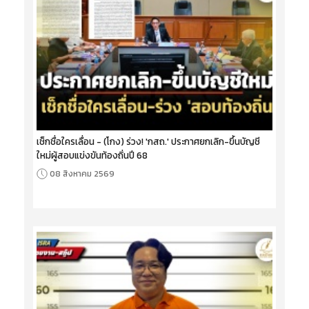
เช็กชื่อใครเลื่อน - (โกง) ร่วง! 'กสถ.' ประกาศยกเลิก-ขึ้นบัญชี
ใหม่ผู้สอบแข่งขันท้องถิ่นปี 68
08 สิงหาคม 2569