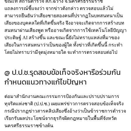
ขณะที่ สถานีตำรวจ สภ.ฉวาง จ.นครศรีธรรมราช
แถลงการณ์ชี้แจงว่า จากข่าวดังกล่าว ตรวจสอบแล้วไม่
สามารถยืนยันว่าเสียงชายสองคนที่ปรากฏในบทสนทนาเป็น
เสียงของบุคคลใดที่เกิดขึ้นจริง จึงอาจจะเกิดจากการสร้างบท
สนทนาผ่านเสียงพูด หรืออาจเกิดจากการใช้เทคโนโลยีปัญญา
ประดิษฐ์ AI สร้างขึ้น และขณะนี้ยังไม่ทราบแหล่งที่มาของ
เสียงในการสนทนาว่าเป็นของผู้ใด ทั้งข่าวที่เกิดขึ้นนี้ กระทำ
โดยไม่ทราบว่ามีจุดมุ่งหมายใด จะทำการตรวจสอบต่อไป
@ ป.ป.ช.รุดสอบข้อเท็จจริงหารือร่วมกัน
กำหนดแนวทางแก้ไขปัญหา
ต่อมาสำนักงานคณะกรรมการป้องกันและปราบปรามการ
ทุจริตแห่งชาติ (ป.ป.ช.) เผยแพร่ข่าวการตรวจสอบข้อเท็จจริง
กรณีปรากฏข่าวสารคลิปเสียงซึ่งอ้างว่าเป็นข้าราชการตำรวจ
เรียกรับผลประโยชน์จากธุรกิจผิดกฎหมายในพื้นที่จังหวัด
นครศรีธรรมราชข้างต้น