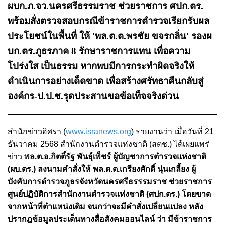
ผบก.ภ.จว.นครศรีธรรมราช ช่วยราชการ ศปก.ตร.
พร้อมสั่งตรวจสอบกรณีข้าราชการตำรวจเรียกรับผล
ประโยชน์ในพื้นที่ ให้ 'พล.ต.ต.พรชัย ขจรกลิ่น' รองผ
บก.ตร.ภูธรภาค 8 รักษาราชการแทน เพื่อความ
โปร่งใส เป็นธรรม หากพบมีการกระทำผิดจริงให้
ดำเนินการอย่างเด็ดขาด เพื่อสร้างศรัทธาคืนกลับสู่
องค์กร-ป.ป.ช.รุดประสานขอข้อเท็จจริงด่วน
สำนักข่าวอิศรา (
www.isranews.org
) รายงานว่า เมื่อวันที่ 21
ธันวาคม 2568 สำนักงานตำรวจแห่งชาติ (สตช.) ได้เผยแพร่
ข่าว
พล.ต.อ.กิตติ์รัฐ พันธุ์เพ็ชร์ ผู้บัญชาการตำรวจแห่งชาติ
(ผบ.ตร.) ลงนามคำสั่งให้
พล.ต.ต.เกรียงศักดิ์ นุ่นเกลี้ยง ผู้
บังคับการดำรวจภูธรจังหวัดนครศรีธรรรมราช ช่วยราชการ
ศูนย์ปฏิบัติการสำนักงานตำรวจแห่งชาติ (ศปก.ตร.) โดยขาด
จากหน้าที่ตำแหน่งเดิม จนกว่าจะมีคำสั่งเปลี่ยนแปลง หลัง
ปรากฎข้อมูลประเด็นทางสื่อสังคมออนไลน์ ว่า มีข้าราชการ