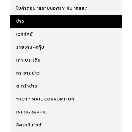
ไขคำตอบ 'สถาบันอิศรา' กับ 'สสส.'
ข่าว
เวทีทัศน์
รายงาน-สกู๊ป
เกาะประเด็น
กระจายข่าว
ตะกร้าข่าว
"HOT" MAIL CORRUPTION
INFOGRAPHIC
อิศราอินไซด์