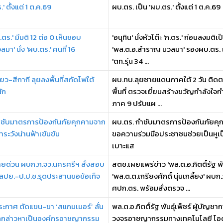
.' ตั้งแต่ 1 ต.ค.69
ผบ.ตร. เป็น 'ผบ.ตร.' ตั้งแต่ 1 ต.ค.69
ก.ตร.' มีมติ 12 ต่อ 0 เห็นชอบ
'อนุทิน' นั่งหัวโต๊ะ 'ก.ตร.' ก่อนลงมติเ
า' นั่ง 'ผบ.ตร.' คนที่ 16
'พล.ต.อ.สำราญ นวลมา' รองผบ.ตร. เป
'ตท.รุ่น 34 ...
ขียว-สีกากี ลุยลงพื้นที่สกัดไฟใต้
ผบ.ทบ.ลุยชายแดนภาคใต้ 2 วัน ติดตา
ัก
พื้นที่ ตรวจเยี่ยมสร้างขวัญกำลังใ
ภาค 9 ปรับแผ ...
กำชับมาตรการป้องกันภัยคุกคามจาก
ผบ.ตร. กำชับมาตรการป้องกันภัยคุกค
้าระวังน่านฟ้าเข้มข้น
ขอความร่วมมือประชาชนช่วยเป็นหูเป
เบาะแส
้ายด่วน ผบก.ภ.จว.นครศรีฯ สั่งสอบ
สตช.เผยแพร่ข่าว 'พล.ต.อ.กิตติ์รัฐ พัน
ผลปย.-ป.ป.ช.รุดประสานขอข้อเท็จ
'พล.ต.ต.เกรียงศักดิ์ นุ่นเกลี้ยง' 
ศปก.ตร. พร้อมสั่งตรวจ ...
ระกาศ ตัดแขน-ขา ‘สแกมเมอร์’ ลั่น
พล.ต.อ.กิตติ์รัฐ พันธุ์เพ็ชร์ ผู้บ
 ถูกกล่าวหาเป็นองค์กรอาชญากรรม
วงจรอาชญากรรมทางเทคโนโลยี โอด 