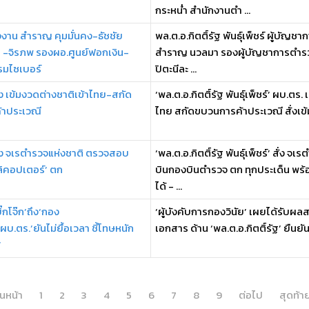
กระหน่ำ สำนักงานตำ ...
งงาน สำราญ คุมมั่นคง-ธัชชัย
พล.ต.อ.กิตติ์รัฐ พันธุ์เพ็ชร์ ผู้บั
-จิรภพ รองผอ.ศูนย์ฟอกเงิน-
สำราญ นวลมา รองผู้บัญชาการตำรวจแ
มไซเบอร์
ปิตะนีละ ...
ั่ง เข้มงวดต่างชาติเข้าไทย-สกัด
‘พล.ต.อ.กิตติ์รัฐ พันธุ์เพ็ชร์’ ผบ.ต
าประเวณี
ไทย สกัดขบวนการค้าประเวณี สั่งเข้
ั่ง จเรตำรวจแห่งชาติ ตรวจสอบ
‘พล.ต.อ.กิตติ์รัฐ พันธุ์เพ็ชร์’ สั่ง
ลิคอปเตอร์’ ตก
บินกองบินตำรวจ ตก ทุกประเด็น พร้อ
ได้ - ...
กโจ๊ก’ถึง‘กอง
‘ผู้บังคับการกองวินัย’ เผยได้รับผลสอ
‘ผบ.ตร.’ยันไม่ยื้อเวลา ชี้โทษหนัก
เอกสาร ด้าน ‘พล.ต.อ.กิตติ์รัฐ’ ยืนยัน
’
อนหน้า
1
2
3
4
5
6
7
8
9
ต่อไป
สุดท้า