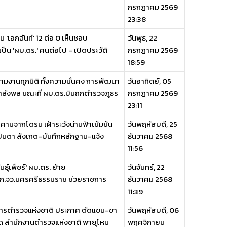
กรกฎาคม 2569
23:38
ป็น 'เอกฉันท์' 12 ต่อ 0 เห็นชอบ
วันพุธ, 22
็น 'ผบ.ตร.' คนต่อไป - เปิดประวัติ
กรกฎาคม 2569
18:59
มงานทุกมิติ ทั้งความมั่นคง การพัฒนา
วันอาทิตย์, 05
จกำลังพล ขณะที่ ผบ.ตร.บินถกตำรวจภูธร
กรกฎาคม 2569
23:11
ามจากโดรน เฝ้าระวังน่านฟ้าเข้มข้น
วันพฤหัสบดี, 25
็นตา สังเกต-บันทึกหลักฐาน-แจ้ง
ธันวาคม 2568
11:56
ธุ์เพ็ชร์' ผบ.ตร. ย้าย
วันจันทร์, 22
ผบก.ภ.จว.นครศรีธรรมราช ช่วยราชการ
ธันวาคม 2568
11:39
ัญชาการตำรวจแห่งชาติ ประกาศ ตัดแขน-ขา
วันพฤหัสบดี, 06
สำนักงานตำรวจแห่งชาติ พายุโหม
พฤศจิกายน