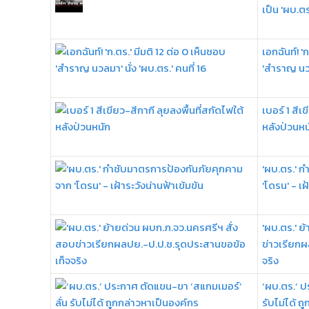
เป็น 'ผบ.ตร
เอกฉันท์! '
'สำราญ นวลม
เบอร์ 1 สีเ
หลังป่วนหน
'ผบ.ตร.' 
'โดรน' - เฝ
'ผบ.ตร.' ย
ข่าวเรียก
จริง
‘ผบ.ตร.’ ป
รับไม่ได้