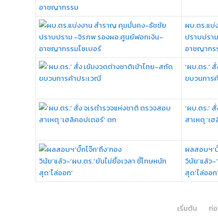
ผบ.ตร.แบ่
ปราบปราม 
อาชญากรร
‘ผบ.ตร.’ ส
ขบวนการค้
‘ผบ.ตร.’ ส
สาเหตุ ‘เฮ
ผลสอบฯ‘บิ๊
วินัย’แล้ว-
สุด‘ไล่ออก
เริ่มต้น
ก่