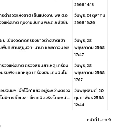
2568 14:13
ญชาการตำรวจแห่งชาติ เซ็นแบ่งงาน พล.ต.อ
วันพุธ, 01 ตุลาคม
ห่งชาติ คุมงานมั่นคง พล.ต.อ ธัชชัย
2568 15:26
ร. เผย เข้มงวดคัดกรองชาวต่างชาติเข้า
วันพุธ, 28
มพื้นที่ ย่านสุขุมวิท-นานา ซอยคาวบอย
พฤษภาคม 2568
17:47
 จเรตำรวจแห่งชาติ ตรวจสอบสาเหตุ เครื่อง
วันพุธ, 28
มรับฟัง แชทหลุด เครื่องบินแทบบินไม่
พฤษภาคม 2568
17:17
บวินัยฯ ‘บิ๊กโจ๊ก’ แล้ว อยู่ระหว่างตรวจ
วันพฤหัสบดี, 20
ไม่มีการยื้อเวลา ชี้หากผิดจริง โทษหนั ...
กุมภาพันธ์ 2568
12:44
หน้าที่ 1 จาก 9
ย