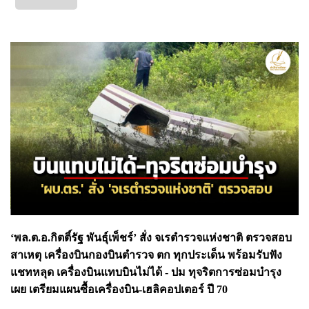
‘พล.ต.อ.กิตติ์รัฐ พันธุ์เพ็ชร์’ สั่ง จเรตำรวจแห่งชาติ ตรวจสอบ
สาเหตุ เครื่องบินกองบินตำรวจ ตก ทุกประเด็น พร้อมรับฟัง
แชทหลุด เครื่องบินแทบบินไม่ได้ - ปม ทุจริตการซ่อมบำรุง
เผย เตรียมแผนซื้อเครื่องบิน-เฮลิคอปเตอร์ ปี 70