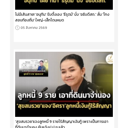
ไม่มีเส้นสาย! 'อนุทิน' รับตั้งเอง 'ธีรุตม์' นั่ง 'อธิบดีสถ.' ลั่น 'โกง
สอบท้องถิ่น' ใหญ่-เล็กโดนหมด
05 สิงหาคม 2569
‘สุขสมรวย’แจงลูกหนี้ 9 รายไร้สัญญาเงินกู้ เพราะเป็นการเอา
ที่ดินมาจำนอง ยันแจ้งป.ป.ช.แล้ว