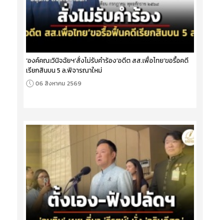
‘องค์คณะวินิจฉัยฯ’สั่งไม่รับคำร้อง‘อดีต สส.เพื่อไทย’ขอรื้อคดี
เรียกสินบน 5 ล.พิจารณาใหม่
06 สิงหาคม 2569