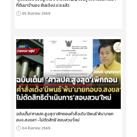
ที่ดินมาจำนอง ยันแจ้งป.ป.ช.แล้ว
05 สิงหาคม 2569
ฉบับเต็ม!‘ศาลปค.สูงสุด’เพิกถอนคำสั่งเด้ง‘นิพนธ์’พ้น‘นายก
อบจ.สงขลา’-ไม่ตัดสิทธิ‘สอบสวน’ใหม่
04 สิงหาคม 2569