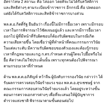
อัตราโทษ 2 สถานะ คือ ไล่ออก โดยที่จะไม่ได้รับสวัสดิการ
และสิทธิต่างๆ ตามระเบียบข้าราชการ อีกกรณี คือ ปลดออก
แต่ยังได้รับสวัสดิการและสิทธิข้าราชการบางส่วน
พล.ต.อ.กิตติ์รัฐ ยืนยันว่า เรื่องนี้ไม่มีการยื้อเวลา เพราะมีกรอบ
เวลาในการพิจารณาไว้ชัดเจนอยู่แล้ว และหากมีการยื้อเวลา
ออกไป ผู้ที่มีหน้าที่รับผิดชอบก็ต้องรับผิดชอบในกรณีเกิด
ความเสียหายขึ้น โดยเชื่อว่าผู้ที่ทำหน้าที่คณะกรรมการวินัย
ในแต่ละระดับ มีความรับผิดชอบของตัวเองและต้องรู้กรอบ
เวลาที่กฎหมายและกฎ ก.ตร.กำหนด ส่วนผู้ใดจะไปยื้อหรือไม่
ยื้อ คิดว่าคงไม่ใช่ประเด็นนั้น เพราะทุกคนต้องไปพิจารณา
ตามกรอบเวลาที่กำหนด
ด้าน พล.ต.ต.อภิสัญห์ หว้าจีน ผู้บังคับการกองวินัย กล่าวว่า ได้
รับผลการตรวจสอบวินัยร้ายแรง ของ พล.ต.อ.สุรเชชษฐ์ จาก
คณะกรรมการสอบสวนวินัยร้ายแรงแล้ว โดยอยู่ระหว่างขั้น
ตอนการตรวจเอกสารต่างๆ เพื่อที่จะเสนอให้ผู้บัญชาการ
ตำรวจแห่งชาติ พิจารณาตามขั้นตอนต่อไป