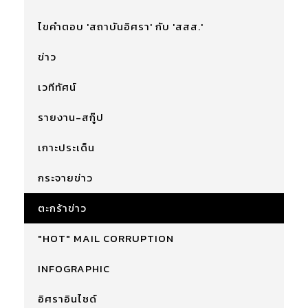
ไขคำตอบ 'สถาบันอิศรา' กับ 'สสส.'
ข่าว
เวทีทัศน์
รายงาน-สกู๊ป
เกาะประเด็น
กระจายข่าว
ตะกร้าข่าว
"HOT" MAIL CORRUPTION
INFOGRAPHIC
อิศราอินไซด์