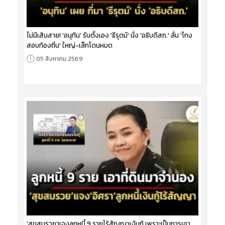
ไม่มีเส้นสาย! 'อนุทิน' รับตั้งเอง 'ธีรุตม์' นั่ง 'อธิบดีสถ.' ลั่น 'โกง
สอบท้องถิ่น' ใหญ่-เล็กโดนหมด
05 สิงหาคม 2569
‘สุขสมรวย’แจงลูกหนี้ 9 รายไร้สัญญาเงินกู้ เพราะเป็นการเอา