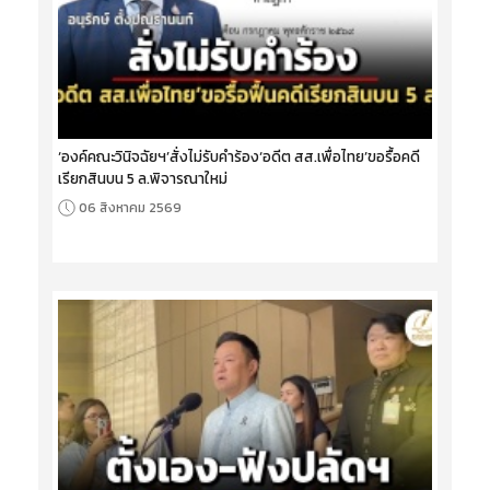
‘องค์คณะวินิจฉัยฯ’สั่งไม่รับคำร้อง‘อดีต สส.เพื่อไทย’ขอรื้อคดี
เรียกสินบน 5 ล.พิจารณาใหม่
06 สิงหาคม 2569