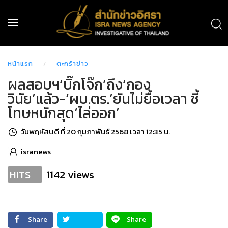
หน้าแรก
ตะกร้าข่าว
ผลสอบฯ‘บิ๊กโจ๊ก’ถึง‘กอง
วินัย’แล้ว-‘ผบ.ตร.’ยันไม่ยื้อเวลา ชี้
โทษหนักสุด‘ไล่ออก’
วันพฤหัสบดี ที่ 20 กุมภาพันธ์ 2568 เวลา 12:35 น.
isranews
1142 views
HITS
Share
Share