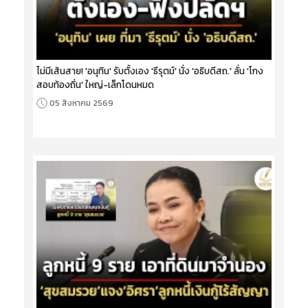
ไม่มีเส้นสาย! 'อนุทิน' รับตั้งเอง 'ธีรุตม์' นั่ง 'อธิบดีสถ.' ลั่น 'โกง
สอบท้องถิ่น' ใหญ่-เล็กโดนหมด
05 สิงหาคม 2569