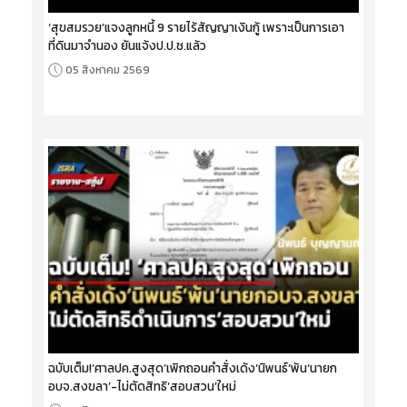
‘สุขสมรวย’แจงลูกหนี้ 9 รายไร้สัญญาเงินกู้ เพราะเป็นการเอา
ที่ดินมาจำนอง ยันแจ้งป.ป.ช.แล้ว
05 สิงหาคม 2569
ฉบับเต็ม!‘ศาลปค.สูงสุด’เพิกถอนคำสั่งเด้ง‘นิพนธ์’พ้น‘นายก
อบจ.สงขลา’-ไม่ตัดสิทธิ‘สอบสวน’ใหม่