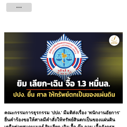
Tweet
คณะกรรมการธุรกรรม 'ปปง.' มีมติส่งเรื่อง 'พนักงานอัยการ'
ยื่นคำร้องขอให้ศาลมีคำสั่งให้ทรัพย์สินตกเป็นของแผ่นดิน
เครือข่ายสแกมเมอร์ ยิมเลียก-เฉิน จื้อ-ก๊ก อาน-เอื้ออังกูรฯ