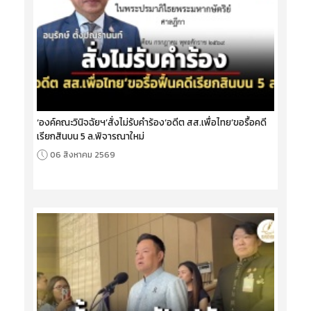
‘องค์คณะวินิจฉัยฯ’สั่งไม่รับคำร้อง‘อดีต สส.เพื่อไทย’ขอรื้อคดี
เรียกสินบน 5 ล.พิจารณาใหม่
06 สิงหาคม 2569