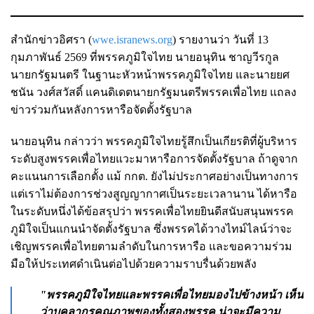
สำนักข่าวอิศรา (
wwe.isranews.org
) รายงานว่า วันที่ 13
กุมภาพันธ์ 2569 ที่พรรคภูมิใจไทย นายอนุทิน ชาญวีรกูล
นายกรัฐมนตรี ในฐานะหัวหน้าพรรคภูมิใจไทย และนายยศ
ชนัน วงศ์สวัสดิ์ แคนดิเดตนายกรัฐมนตรีพรรคเพื่อไทย แถลง
ข่าวร่วมกันหลังการหารือจัดตั้งรัฐบาล
นายอนุทิน กล่าวว่า พรรคภูมิใจไทยรู้สึกเป็นเกียรติที่ผู้บริหาร
ระดับสูงพรรคเพื่อไทยแวะมาหารือการจัดตั้งรัฐบาล ถ้าดูจาก
คะแนนการเลือกตั้ง แม้ กกต. ยังไม่ประกาศอย่างเป็นทางการ
แต่เราไม่ต้องการช่วงสูญญากาศเป็นระยะเวลานาน ได้หารือ
ในระดับหนึ่งได้ข้อสรุปว่า พรรคเพื่อไทยยินดีสนับสนุนพรรค
ภูมิใจเป็นแกนนำจัดตั้งรัฐบาล ซึ่งพรรคได้วางไทม์ไลน์ว่าจะ
เชิญพรรคเพื่อไทยตามลำดับในการหารือ และขอความร่วม
มือให้ประเทศดำเนินต่อไปด้วยความราบรื่นด้วยพลัง
"พรรคภูมิใจไทยและพรรคเพื่อไทยมองไปข้างหน้า เห็น
ว่าบุคลากรคุณภาพของทั้งสองพรรค น่าจะมีความ