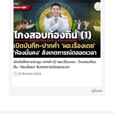
เปิดบันทึกการประชุม-ปากคำ (1) 'ผอ.เรืองเดช - โกงสอบท้อง
ถิ่น : 'ห้องมั่นคง' สังเกตการณ์ตลอดเวลา
01 สิงหาคม 2569
ดูทั้งหมด