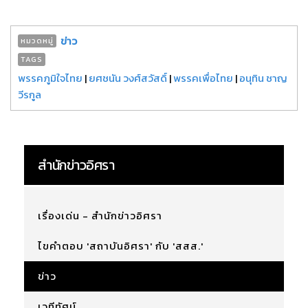
ข่าว
หมวดหมู่
TAGS
พรรคภูมิใจไทย
|
ยศชนัน วงศ์สวัสดิ์
|
พรรคเพื่อไทย
|
อนุทิน ชาญ
วีรกูล
สำนักข่าวอิศรา
เรื่องเด่น - สำนักข่าวอิศรา
ไขคำตอบ 'สถาบันอิศรา' กับ 'สสส.'
ข่าว
เวทีทัศน์