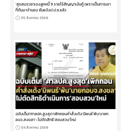
‘สุขสมรวย’แจงลูกหนี้ 9 รายไร้สัญญาเงินกู้ เพราะเป็นการเอา
ที่ดินมาจำนอง ยันแจ้งป.ป.ช.แล้ว
05 สิงหาคม 2569
ฉบับเต็ม!‘ศาลปค.สูงสุด’เพิกถอนคำสั่งเด้ง‘นิพนธ์’พ้น‘นายก
อบจ.สงขลา’-ไม่ตัดสิทธิ‘สอบสวน’ใหม่
04 สิงหาคม 2569