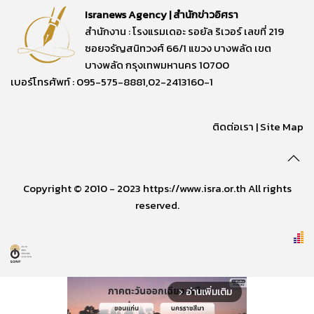
Isranews Agency | สำนักข่าวอิศรา
สำนักงาน : โรงแรมเดอะ รอยัล ริเวอร์ เลขที่ 219
ซอยจรัญสนิทวงศ์ 66/1 แขวง บางพลัด เขต
บางพลัด กรุงเทพมหานคร 10700
เบอร์โทรศัพท์ : 095-575-8881,02-2413160-1
ติดต่อเรา
|
Site Map
Copyright © 2010 - 2023 https://www.isra.or.th All rights
reserved.
อ่านเพิ่มเติม
arrow_forward_ios