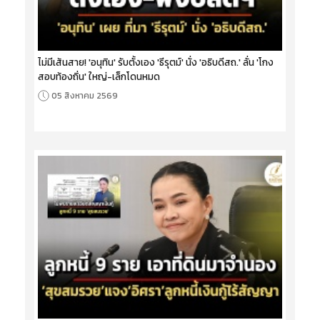
ไม่มีเส้นสาย! 'อนุทิน' รับตั้งเอง 'ธีรุตม์' นั่ง 'อธิบดีสถ.' ลั่น 'โกง
สอบท้องถิ่น' ใหญ่-เล็กโดนหมด
05 สิงหาคม 2569