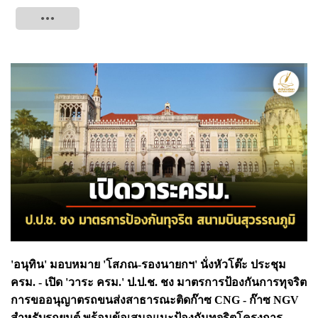
Tweet
'อนุทิน' มอบหมาย '
โสภณ-รองนายกฯ' นั่งหัวโต๊ะ ประชุม
ครม. - เปิด 'วาระ ครม.' ป.ป.ช. ชง มาตรการป้องกันการทุจริต
การขออนุญาตรถขนส่งสาธารณะติดก๊าซ CNG - ก๊าซ NGV
สำหรับรถยนต์ พร้อมข้อเสนอแนะป้องกันทุจริตโครงการ