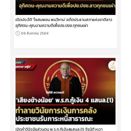
เปิดประวัติ 'ไซสมพอน พมวิหาน' อดีตประธานสภาแห่งชาติลาว
อุทิศตน-คุณงามความดีเพื่อปย.ปชช.ทุกชนเผ่า
09 สิงหาคม 2569
เปิดคำวินิจฉัยส่วนตน พ.ร.ก.กู้เงิน4แสนล.(1) จิรนิติ หะวา