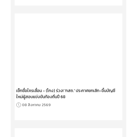
เช็กชื่อใครเลื่อน - (โกง) ร่วง! 'กสถ.' ประกาศยกเลิก-ขึ้นบัญชี
ใหม่ผู้สอบแข่งขันท้องถิ่นปี 68
08 สิงหาคม 2569