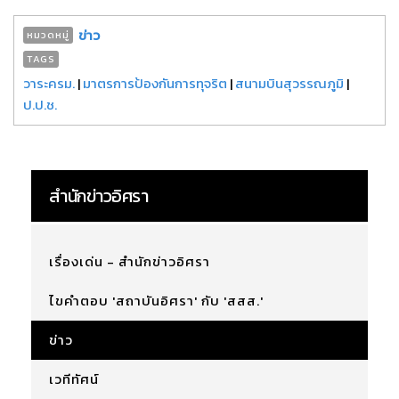
ข่าว
หมวดหมู่
TAGS
วาระครม.
|
มาตรการป้องกันการทุจริต
|
สนามบินสุวรรณภูมิ
|
ป.ป.ช.
สำนักข่าวอิศรา
เรื่องเด่น - สำนักข่าวอิศรา
ไขคำตอบ 'สถาบันอิศรา' กับ 'สสส.'
ข่าว
เวทีทัศน์