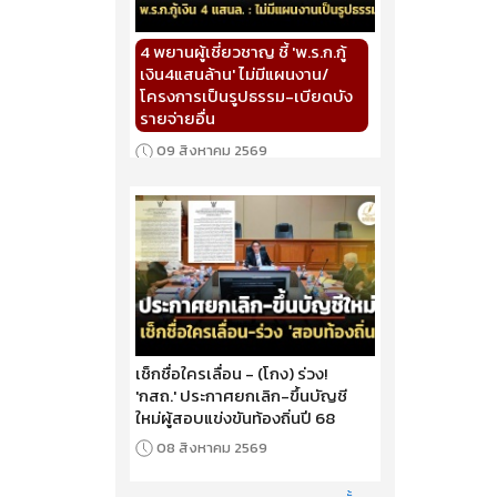
4 พยานผู้เชี่ยวชาญ ชี้ 'พ.ร.ก.กู้
เงิน4แสนล้าน' ไม่มีแผนงาน/
โครงการเป็นรูปธรรม-เบียดบัง
รายจ่ายอื่น
09 สิงหาคม 2569
เช็กชื่อใครเลื่อน - (โกง) ร่วง!
'กสถ.' ประกาศยกเลิก-ขึ้นบัญชี
ใหม่ผู้สอบแข่งขันท้องถิ่นปี 68
08 สิงหาคม 2569