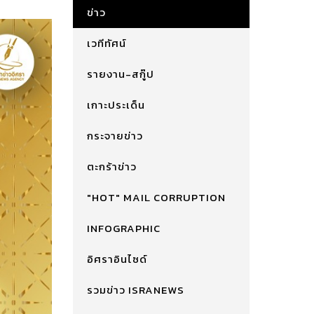
ข่าว
เวทีทัศน์
รายงาน-สกู๊ป
เกาะประเด็น
กระจายข่าว
ตะกร้าข่าว
"HOT" MAIL CORRUPTION
INFOGRAPHIC
อิศราอินไซด์
รวมข่าว ISRANEWS