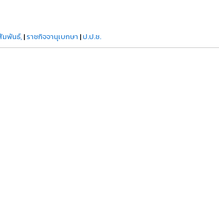
มพันธ์,
|
ราชกิจจานุเบกษา
|
ป.ป.ช.