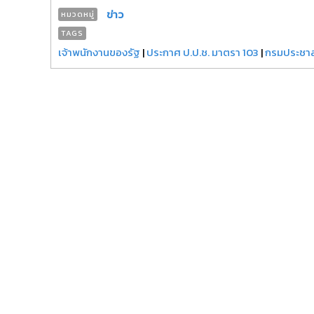
ข่าว
หมวดหมู่
TAGS
เจ้าพนักงานของรัฐ
|
ประกาศ ป.ป.ช. มาตรา 103
|
กรมประชาสั