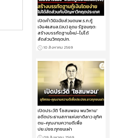
เปิดคำวินิจฉัยส่วนตนพ.ร.ก.กู้
เงิน4แสนล.(จบ) อุดม รัฐอมฤต:
สร้างบรรทัดฐานใหม่-ไม่ได้
สัดส่วนวิกฤตปท.
10 สิงหาคม 2569
เปิดประวัติ 'ไซสมพอน พมวิหาน'
อดีตประธานสภาแห่งชาติลาว อุทิศ
ตน-คุณงามความดีเพื่อ
ปย.ปชช.ทุกชนเผ่า
09 สิงหาคม 2569