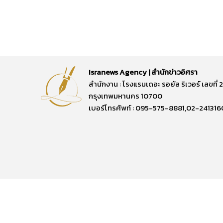
Isranews Agency | สำนักข่าวอิศรา
สำนักงาน : โรงแรมเดอะ รอยัล ริเวอร์ เลขท
กรุงเทพมหานคร 10700
เบอร์โทรศัพท์ : 095-575-8881,02-241316