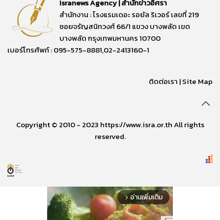
Isranews Agency | สำนักข่าวอิศรา
สำนักงาน : โรงแรมเดอะ รอยัล ริเวอร์ เลขที่ 219
ซอยจรัญสนิทวงศ์ 66/1 แขวง บางพลัด เขต
บางพลัด กรุงเทพมหานคร 10700
เบอร์โทรศัพท์ : 095-575-8881,02-2413160-1
ติดต่อเรา
|
Site Map
Copyright © 2010 - 2023 https://www.isra.or.th All rights
reserved.
อ่านเพิ่มเติม
arrow_forward_ios