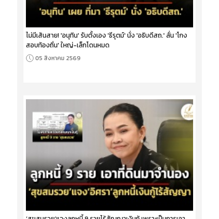
ไม่มีเส้นสาย! 'อนุทิน' รับตั้งเอง 'ธีรุตม์' นั่ง 'อธิบดีสถ.' ลั่น 'โกง
สอบท้องถิ่น' ใหญ่-เล็กโดนหมด
05 สิงหาคม 2569
‘สุขสมรวย’แจงลูกหนี้ 9 รายไร้สัญญาเงินกู้ เพราะเป็นการเอา