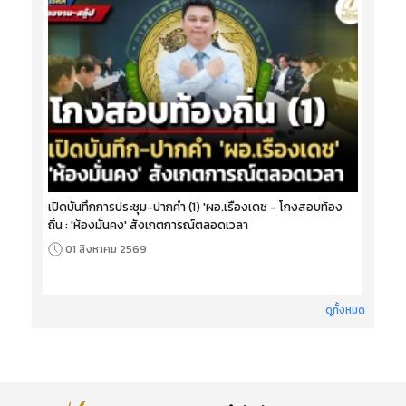
เปิดบันทึกการประชุม-ปากคำ (1) 'ผอ.เรืองเดช - โกงสอบท้อง
ถิ่น : 'ห้องมั่นคง' สังเกตการณ์ตลอดเวลา
01 สิงหาคม 2569
ดูทั้งหมด