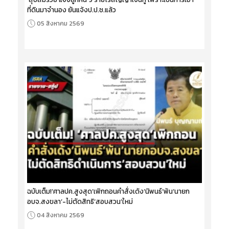
ที่ดินมาจำนอง ยันแจ้งป.ป.ช.แล้ว
05 สิงหาคม 2569
ฉบับเต็ม!‘ศาลปค.สูงสุด’เพิกถอนคำสั่งเด้ง‘นิพนธ์’พ้น‘นายก
อบจ.สงขลา’-ไม่ตัดสิทธิ‘สอบสวน’ใหม่
04 สิงหาคม 2569