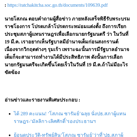
:
https://ratchakitcha.soc.go.th/documents/109639.pdf
นายโสภณ ตอบคำถามผู้สื่อข่าว ภายหลังเสร็จพิธีรับพระบรม
ราชโองการ โปรดเกล้าโปรดกระหม่อมแต่งตั้ง ถึงการเรียก
ประชุมสภาผู้แทนราษฎรเพื่อเลือกนายกรัฐมนตรี ว่า ในวันที่
19 มี.ค. เราอยากเห็นรัฐบาลมีอำนาจเต็มก่อนสงกรานต์
เนื่องจากวิกฤตต่างๆ รุมเร้า เพราะฉะนั้นการมีรัฐบาลอำนาจ
เต็มก็จะสามารถทำงานได้มีประสิทธิภาพ ดังนั้นการเลือก
นายกรัฐมนตรีจะเกิดขึ้นโดยเร็วในวันที่ 19 มี.ค.ถ้าไม่มีอะไร
ขัดข้อง
อ่านข่าวและรายงานพิเศษประกอบ :
ได้ 289 คะแนน! ‘โสภณ ซารัมย์’ฉลุย นั่งปธ.สภาผู้แทน
ราษฎร-‘มัลลิกา-เลิศศักดิ์’รองประธานฯ
ย้อนดูประวัติ-ทรัพย์สิน‘โสภณ ซารัมย์’ว่าที่‘ปธ.สภาผู้