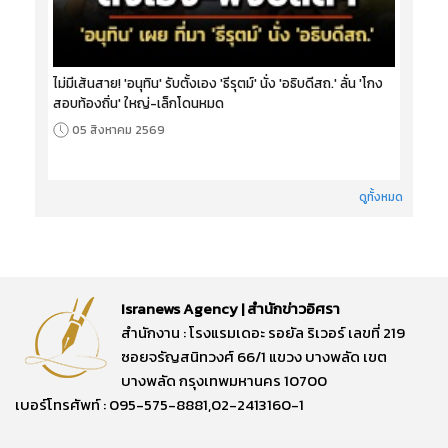
ไม่มีเส้นสาย! 'อนุทิน' รับตั้งเอง 'ธีรุตม์' นั่ง 'อธิบดีสถ.' ลั่น 'โกง
สอบท้องถิ่น' ใหญ่-เล็กโดนหมด
05 สิงหาคม 2569
ดูทั้งหมด
Isranews Agency | สำนักข่าวอิศรา
สำนักงาน : โรงแรมเดอะ รอยัล ริเวอร์ เลขที่ 219
ซอยจรัญสนิทวงศ์ 66/1 แขวง บางพลัด เขต
บางพลัด กรุงเทพมหานคร 10700
เบอร์โทรศัพท์ : 095-575-8881,02-2413160-1