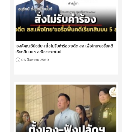
‘องค์คณะวินิจฉัยฯ’สั่งไม่รับคำร้อง‘อดีต สส.เพื่อไทย’ขอรื้อคดี
เรียกสินบน 5 ล.พิจารณาใหม่
06 สิงหาคม 2569