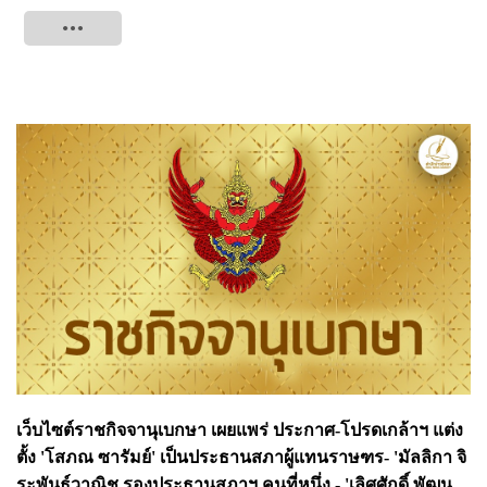
Tweet
เว็บไซต์ราชกิจจานุเบกษา เผยแพร่ ประกาศ-โปรดเกล้าฯ แต่ง
ตั้ง 'โสภณ ซารัมย์' เป็นประธานสภาผู้แทนราษฑร- 'มัลลิกา จิ
ระพันธุ์วาณิช รองประธานสภาฯ คนที่หนึ่ง - 'เลิศศักดิ์ พัฒน