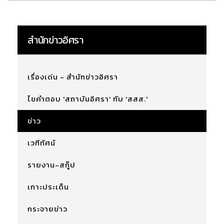
สำนักข่าวอิศรา
เรื่องเด่น - สำนักข่าวอิศรา
ไขคำตอบ 'สถาบันอิศรา' กับ 'สสส.'
ข่าว
เวทีทัศน์
รายงาน-สกู๊ป
เกาะประเด็น
กระจายข่าว