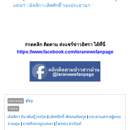
แทนฯ’-‘มัลลิกา-เลิศศักดิ์’รองประธานฯ
#กดคลิก ติดตาม ส่งแชร์ข่าวอิศรา ได้ที่นี่
https://www.facebook.com/isranewsfanpage
ข่าว
หมวดหมู่
TAGS
มัลลิกา จิระพันธุ์วาณิช
|
เลิศศักดิ์ พัฒนชัยกุล
|
ประธานสภาผู้แทน
ราษฎร
|
ราชกิจจานุเบกษา
|
โสภณ ซารัมย์