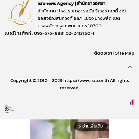
Isranews Agency | สำนักข่าวอิศรา
สำนักงาน : โรงแรมเดอะ รอยัล ริเวอร์ เลขที่ 219
ซอยจรัญสนิทวงศ์ 66/1 แขวง บางพลัด เขต
บางพลัด กรุงเทพมหานคร 10700
เบอร์โทรศัพท์ : 095-575-8881,02-2413160-1
ติดต่อเรา
|
Site Map
Copyright © 2010 - 2023 https://www.isra.or.th All rights
reserved.
อ่านเพิ่มเติม
arrow_forward_ios