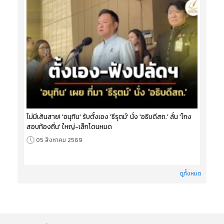
ไม่มีเส้นสาย! 'อนุทิน' รับตั้งเอง 'ธีรุตม์' นั่ง 'อธิบดีสถ.' ลั่น 'โกง
สอบท้องถิ่น' ใหญ่-เล็กโดนหมด
05 สิงหาคม 2569
ดูทั้งหมด