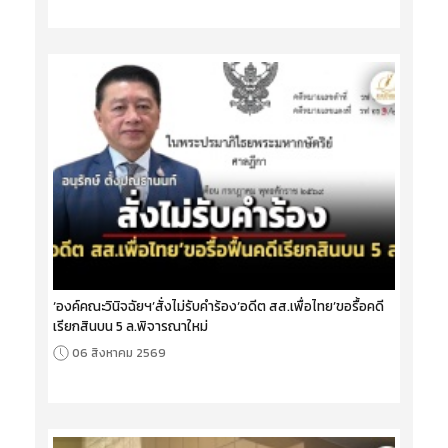
‘องค์คณะวินิจฉัยฯ’สั่งไม่รับคำร้อง‘อดีต สส.เพื่อไทย’ขอรื้อคดี
เรียกสินบน 5 ล.พิจารณาใหม่
06 สิงหาคม 2569