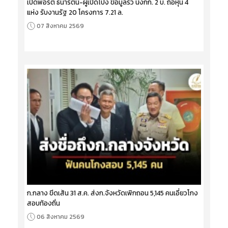
เปิดพอร์ต ธนารัตน์-ผู้เปิดโปง ข้อมูลรั่ว นั่งกก. 2 บ. ถือหุ้น 4
แห่ง รับงานรัฐ 20 โครงการ 7.21 ล.
07 สิงหาคม 2569
ก.กลาง ขีดเส้น 31 ส.ค. ส่งก.จังหวัดเพิกถอน 5,145 คนเอี่ยวโกง
สอบท้องถิ่น
06 สิงหาคม 2569