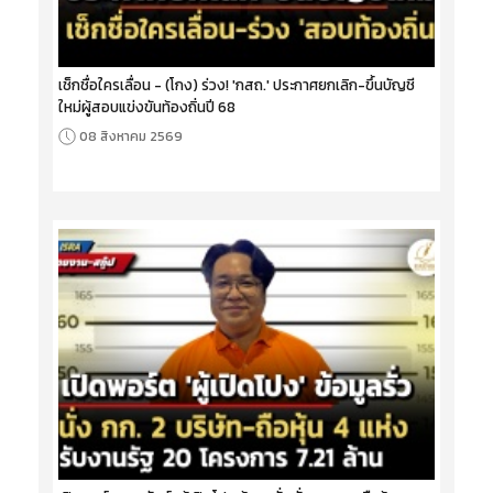
เช็กชื่อใครเลื่อน - (โกง) ร่วง! 'กสถ.' ประกาศยกเลิก-ขึ้นบัญชี
ใหม่ผู้สอบแข่งขันท้องถิ่นปี 68
08 สิงหาคม 2569