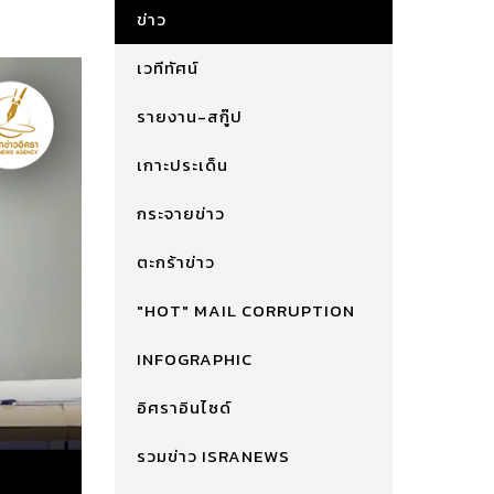
ข่าว
เวทีทัศน์
รายงาน-สกู๊ป
เกาะประเด็น
กระจายข่าว
ตะกร้าข่าว
"HOT" MAIL CORRUPTION
INFOGRAPHIC
อิศราอินไซด์
รวมข่าว ISRANEWS