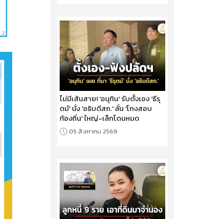
ไม่มีเส้นสาย! 'อนุทิน' รับตั้งเอง 'ธีรุ
ตม์' นั่ง 'อธิบดีสถ.' ลั่น 'โกงสอบ
ท้องถิ่น' ใหญ่-เล็กโดนหมด
05 สิงหาคม 2569