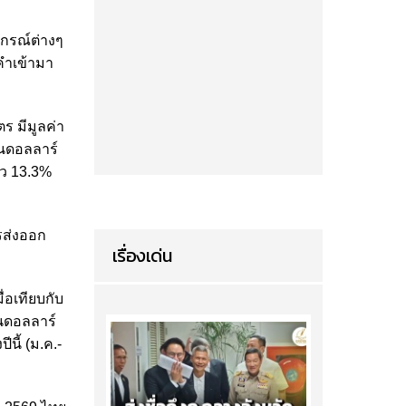
ปกรณ์ต่างๆ
คำเข้ามา
ร มีมูลค่า
านดอลลาร์
ัว 13.3%
รส่งออก
เรื่องเด่น
่อเทียบกับ
านดอลลาร์
นี้ (ม.ค.-