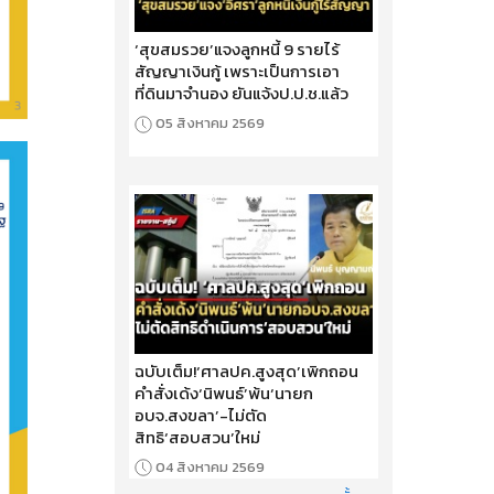
‘สุขสมรวย’แจงลูกหนี้ 9 รายไร้
สัญญาเงินกู้ เพราะเป็นการเอา
ที่ดินมาจำนอง ยันแจ้งป.ป.ช.แล้ว
05 สิงหาคม 2569
ฉบับเต็ม!‘ศาลปค.สูงสุด’เพิกถอน
คำสั่งเด้ง‘นิพนธ์’พ้น‘นายก
อบจ.สงขลา’-ไม่ตัด
สิทธิ‘สอบสวน’ใหม่
04 สิงหาคม 2569