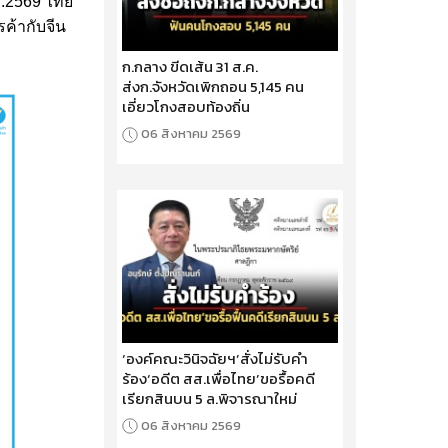
.พ.2569 ไทย
ค้ากับจีน
ก.กลาง ขีดเส้น 31 ส.ค.
ส่งก.จังหวัดเพิกถอน 5,145 คน
เอี่ยวโกงสอบท้องถิ่น
06 สิงหาคม 2569
‘องค์คณะวินิจฉัยฯ’สั่งไม่รับคำ
ร้อง‘อดีต สส.เพื่อไทย’ขอรื้อคดี
เรียกสินบน 5 ล.พิจารณาใหม่
06 สิงหาคม 2569