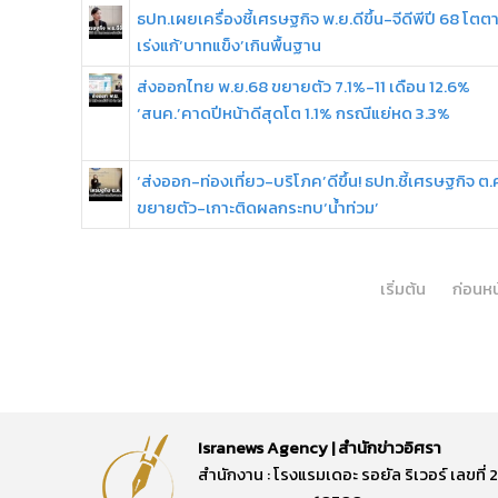
ธปท.เผยเครื่องชี้เศรษฐกิจ พ.ย.ดีขึ้น-จีดีพีปี 68 โต
เร่งแก้‘บาทแข็ง’เกินพื้นฐาน
ส่งออกไทย พ.ย.68 ขยายตัว 7.1%-11 เดือน 12.6%
‘สนค.’คาดปีหน้าดีสุดโต 1.1% กรณีแย่หด 3.3%
‘ส่งออก-ท่องเที่ยว-บริโภค’ดีขึ้น! ธปท.ชี้เศรษฐกิจ ต
ขยายตัว-เกาะติดผลกระทบ‘น้ำท่วม’
เริ่มต้น
ก่อนหน
Isranews Agency | สำนักข่าวอิศรา
สำนักงาน : โรงแรมเดอะ รอยัล ริเวอร์ เลขท