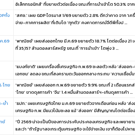
อิเล็กทรอนิกส์’ ที่ขยายตัวต่อเนื่อง ขณะที่การนำเข้าโต 50.3% จากก
Pทั้ง
‘สศช.’ เผย GDP ไตรมาส 1/69 ขยายตัว 2.8% ดีกว่าคาด จาก 'เครื่อ
จ่าย-ภาคการผลิต' ที่เติบโต ‘ทุกตัว’ คงคาดการณ์จีดีพีทั้งป ...
.ค.69
‘พาณิชย์’ เผยส่งออกไทย มี.ค.69 ขยายตัว 18.7% โตต่อเนื่อง 21 เ
ที่ 35,157 ล้านดอลลาร์สหรัฐ ขณะที่ ‘การนำเข้า’ โตพุ่ง 3 ...
‘แบงก์ชาติ’ เผยเครื่องชี้เศรษฐกิจ ก.พ.69 ชะลอตัว หลัง ‘ส่งออก-
เอกชน’ ลดลง ขณะที่สงครามตะวันออกกลาง กระทบ ‘ความเชื่อมั่นฯ
% ไทย
‘พาณิชย์’ เผยส่งออก ก.พ.69 ขยายตัว 9.9% ขณะที่ 2 เดือนแรกส่
‘ไทย’ ขาดดุลการค้า ‘จีน’ 1.4 หมื่นล้านดอลลาร์ฯ-เกินดุลการค้า ...
-ย้ำ
‘ธปท.’ เผยเศรษฐกิจไทย ม.ค.69 ขยายตัวจากเดือนก่อน หลัง ‘ส่งออก
เศรษฐกิจ ก.พ. มีแนวโน้มชะลอ แม้ ‘ส่งออก’ มีสัญญาณโตต่อเนื่อง ช
ทย์
“ปี 2569 น่าจะเป็นปีของการประคับประคองเศรษฐกิจ และพยายาม
และว่า “ถ้ารัฐบาลจะกระตุ้นเศรษฐกิจ จะใช้จ่ายเงิน เขาก็ต้องไปหาแห