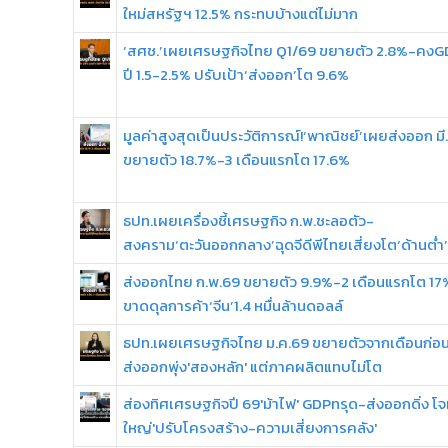
ใหม่สหรัฐฯ 12.5% กระทบบ้างแต่ไม่มาก
‘สศช.’เผยเศรษฐกิจไทย Q1/69 ขยายตัว 2.8%-คงGD
ปี 1.5-2.5% ปรับเป้า‘ส่งออก’โต 9.6%
มูลค่าสูงสุดเป็นประวัติการณ์!‘พาณิชย์’เผยส่งออก มี
ขยายตัว 18.7%-3 เดือนแรกโต 17.6%
ธปท.เผยเครื่องชี้เศรษฐกิจ ก.พ.ชะลอตัว-
สงคราม‘ตะวันออกกลาง’ฉุดจีดีพีไทยเสี่ยงโต‘ด้านต่ำ’
ส่งออกไทย ก.พ.69 ขยายตัว 9.9%-2 เดือนแรกโต 17
ขาดดุลการค้า‘จีน’1.4 หมื่นล้านดอลล์
ธปท.เผยเศรษฐกิจไทย ม.ค.69 ขยายตัวจากเดือนก่อน
ส่งออกพุ่ง'สองหลัก' แต่ภาคผลิตแทบไม่โต
ส่องทิศเศรษฐกิจปี 69'ม้าไฟ' GDPทรุด-ส่งออกดิ่ง โจ
ใหญ่'ปรับโครงสร้าง-ความเสี่ยงการคลัง'