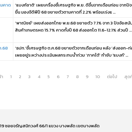
ตามคาด
‘แบงก์ชาติ’ เผยเครื่องชี้เศรษฐกิจ พ.ย. ดีขึ้นจากเดือนก่อน จากปัจ
ขึ้น มองจีดีพีปี 68 ขยายตัวตามคาดที่ 2.2% พร้อมเร่งแ ...
‘พาณิชย์’ เผยส่งออกไทย พ.ย.68 ขยายตัว 7.1% จาก 3 ปัจจัยสนับ
สินค้าเกษตรหด 15.7% คาดทั้งปี 68 ส่งออกโต 11.6-12.1% ส่วนปี ...
.ค.68
‘ธปท.’ชี้เศรษฐกิจ ต.ค.68 ขยายตัวจากเดือนก่อน หลัง ‘ส่งออก-ท่อง
เผยอยู่ระหว่างประเมินผลกระทบน้ำท่วม ‘ภาคใต้’ กำชับ 'แบงก์' ...
้า
1
2
3
4
5
6
7
8
9
10
ต่อไป
สุดท
ี่ 219 ซอยจรัญสนิทวงศ์ 66/1 แขวง บางพลัด เขตบางพลัด