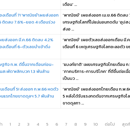
เดือน’ ...
่องเดือนที่ 7! 'พาณิชย์'เผยส่งออก
‘พาณิชย์’ เผยส่งออก เม.ย.66 ติดลบ 7.
6 ติดลบ 7.6%-ยอด 4 เดือนร่วง
เศรษฐกิจโลกที่ไม่แน่นอนกดดัน ‘อุปสง
ส่งอ ...
เผยส่งออก มี.ค.66 ติดลบ 4.2%
‘พาณิชย์’ เผยตัวเลขส่งออกเดือน มี.ค
องเดือนที่ 6-ตัวเลขนำเข้าดิ่ง
เดือนที่ 6 เหตุเศรษฐกิจโลกชะลอตัว ขณ
รษฐกิจ ก.พ. ดีขึ้นจากเดือนก่อน-
‘แบงก์ชาติ’ เผยเศรษฐกิจไทยเดือน ก.พ
ินสะพัด'พลิกบวก 1.3 พันล้าน
‘ภาคบริการ-การบริโภค’ ที่ดีขึ้นต่อเนื
เป็นบว ...
นเดือนที่ 5! ส่งออก ก.พ.66 หดตัว
‘พาณิชย์’ เผยส่งออกไทยเดือน ก.พ.66 
อนแรกไทยขาดดุลฯ 5.7 พันล้าน
5 หลังได้รับแรงกดดันจากเศรษฐกิจโลก
ขาดดุลกา ...
้า
1
2
3
4
5
6
7
8
9
10
ต่อไป
สุดท