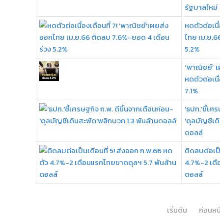
รัฐบาลใหม่
หดตัวต่อเนื
ไทย เม.ย.6
5.2%
‘พาณิชย์’ 
หดตัวต่อเนื่
7.1%
'ธปท.'ชี้เศ
'ดุลบัญชีเด
ดอลล์
ติดลบต่อเป็
4.7%-2 เดื
ดอลล์
เริ่มต้น
ก่อนหน