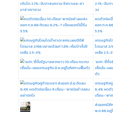
2.1%-จับต
วง
หดตัวต่อเนื
ออก ก.ค.66 
5.5%
เศรษฐกิจไท
ไตรมาส 2/66
เหลือ 2.5-
‘ธปท.’ชี้ตั
เชื่อมั่น-เผ
ตัว
เศรษฐกิจคู่
6.4% หดตัวต
เดือน-‘พา
ส่งออกมีสั
พ.ค.66 อยู