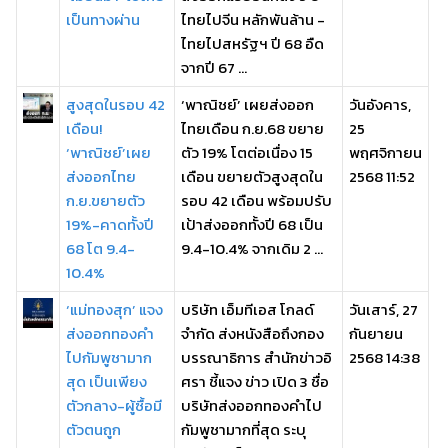
เป็นทางผ่าน
ไทยไปจีน หลักพันล้าน -
ไทยไปสหรัฐฯ ปี 68 อืด
จากปี 67 ...
สูงสุดในรอบ 42
‘พาณิชย์’ เผยส่งออก
วันอังคาร,
เดือน!
ไทยเดือน ก.ย.68 ขยาย
25
‘พาณิชย์’เผย
ตัว 19% โตต่อเนื่อง 15
พฤศจิกายน
ส่งออกไทย
เดือน ขยายตัวสูงสุดใน
2568 11:52
ก.ย.ขยายตัว
รอบ 42 เดือน พร้อมปรับ
19%-คาดทั้งปี
เป้าส่งออกทั้งปี 68 เป็น
68 โต 9.4-
9.4-10.4% จากเดิม 2 ...
10.4%
‘แม่ทองสุก’ แจง
บริษัท เอ็มทีเอส โกลด์
วันเสาร์, 27
ส่งออกทองคำ
จำกัด ส่งหนังสือถึงกอง
กันยายน
ไปกัมพูชามาก
บรรณาธิการ สำนักข่าวอิ
2568 14:38
สุด เป็นเพียง
ศรา ชี้แจง ข่าว เปิด 3 ชื่อ
ตัวกลาง-ผู้ซื้อมี
บริษัทส่งออกทองคำไป
ตัวตนถูก
กัมพูชามากที่สุด ระบุ