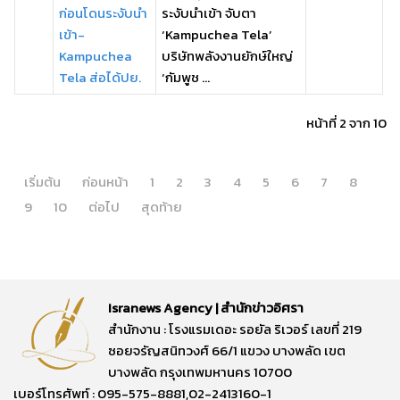
ก่อนโดนระงับนำ
ระงับนำเข้า จับตา
เข้า-
‘Kampuchea Tela’
Kampuchea
บริษัทพลังงานยักษ์ใหญ่
Tela ส่อได้ปย.
‘กัมพูช ...
หน้าที่ 2 จาก 10
เริ่มต้น
ก่อนหน้า
1
2
3
4
5
6
7
8
9
10
ต่อไป
สุดท้าย
Isranews Agency | สำนักข่าวอิศรา
สำนักงาน : โรงแรมเดอะ รอยัล ริเวอร์ เลขที่ 219
ซอยจรัญสนิทวงศ์ 66/1 แขวง บางพลัด เขต
บางพลัด กรุงเทพมหานคร 10700
เบอร์โทรศัพท์ : 095-575-8881,02-2413160-1