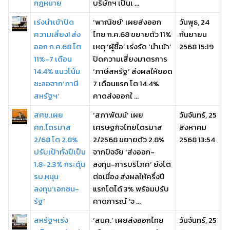
กฎหมาย
บริษัทฯ เป็นเ ...
เร่งนำเข้าปิด
‘พาณิชย์’ เผยส่งออก
วันพุธ, 24
ความเสี่ยง! ส่ง
ไทย ก.ค.68 ขยายตัว 11%
กันยายน
ออก ก.ค.68 โต
เหตุ ‘ผู้ซื้อ’ เร่งรัด ‘นำเข้า’
2568 15:19
11%-7 เดือน
ปิดความเสี่ยงมาตรการ
14.4% แนวโน้ม
‘ภาษีสหรัฐ’ ส่งผลให้ยอด
ชะลอจาก‘ภาษี
7 เดือนแรก โต 14.4%
สหรัฐฯ’
คาดส่งออกใ ...
สศช.เผย
‘สภาพัฒน์’ เผย
วันจันทร์, 25
ศก.ไตรมาส
เศรษฐกิจไทยไตรมาส
สิงหาคม
2/68 โต 2.8%
2/2568 ขยายตัว 2.8%
2568 13:54
ปรับเป้าทั้งปีเป็น
จากปัจจัย ‘ส่งออก-
1.8-2.3% กระตุ้น
ลงทุน-การบริโภค’ ยังโต
รบ.หนุน
ต่อเนื่อง ส่งผลให้ครึ่งปี
ลงทุน‘เอกชน-
แรกโตได้ 3% พร้อมปรับ
รัฐ’
คาดการณ์ ‘จ ...
สหรัฐฯเร่ง
‘สนค.’ เผยส่งออกไทย
วันจันทร์, 25