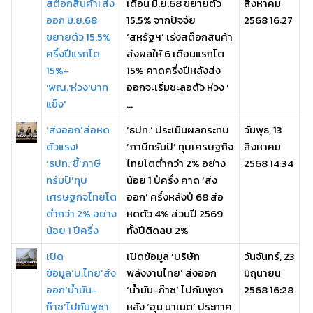
สต๊อกสินค้า! ส่ง
เดือน มิ.ย.68 ขยายตัว
สิงหาคม
ออก มิ.ย.68
15.5% จากปัจจัย
2568 16:27
ขยายตัว 15.5%
‘สหรัฐฯ’ เร่งสต๊อกสินค้า
ครึ่งปีแรกโต
ส่งผลให้ 6 เดือนแรกโต
15%-
15% คาดครึ่งปีหลังส่ง
'พณ.'ห่วง'บาท
ออกจะเริ่มชะลอตัว ห่วง '
แข็ง'
...
‘ส่งออก’ส่อหด
‘ธปท.’ ประเมินผลกระทบ
วันพุธ, 13
ตัวแรง!
‘ภาษีทรัมป์’ ทุบเศรษฐกิจ
สิงหาคม
‘ธปท.’ชี้‘ภาษี
ไทยโตต่ำกว่า 2% อย่าง
2568 14:34
ทรัมป์’ทุบ
น้อย 1 ปีครึ่ง คาด ‘ส่ง
เศรษฐกิจไทยโต
ออก’ ครึ่งหลังปี 68 ส่อ
ต่ำกว่า 2% อย่าง
หดตัว 4% ส่วนปี 2569
น้อย 1 ปีครึ่ง
ทั้งปีติดลบ 2%
เปิด
เปิดข้อมูล ‘บริษัท
วันจันทร์, 23
ข้อมูล‘บ.ไทย’ส่ง
พลังงานไทย’ ส่งออก
มิถุนายน
ออก‘น้ำมัน-
‘น้ำมัน-ก๊าซ’ ไปกัมพูชา
2568 16:28
ก๊าซ’ไปกัมพูชา
หลัง ‘ฮุน มาเนต’ ประกาศ