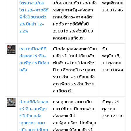
ไตรมาส 3/68
3/68 ขยายตัว 1.2% หลัง
พฤศจิกายน
โต 1.2%-คาดจีดี
‘ลงทุนภาครัฐ-ส่งออก
2568 12:46
พีทั้งปีขยายตัว
ภาคบริการ-ภาคผลิต’
2% ปีหน้า 1.2-
หดตัว คาดจีดีพีทั้งปี
2.2%
2568 โต 2% ส่วนปี 69
คาดเศรษฐกิจเต ...
INFO: เปิดสถิติ
เปิดข้อมูลส่งออกแร่ย้อน
วัน
ส่งออกแร่ ‘จีน-
หลัง 5 ปี ไทยไปจีน หลัก
พฤหัสบดี,
สหรัฐฯ’ 5 ปีย้อน
พันล้าน - ไทยไปสหรัฐฯ
30 ตุลาคม
หลัง
ปี 68 อืดจากปี 67 มูลค่า
2568 14:44
59.6 ล้าน - 9 เดือนหลัง
สุด เพียง 6.5 ล้านมีราย
ละเอียด ดั ...
เปิดสถิติส่งออก
กรมศุลกากร เผย เมีย
วันพุธ, 29
แร่ ‘จีน-สหรัฐฯ’
นมา ใช้ไทยเป็นทางผ่าน
ตุลาคม
5 ปีย้อนหลัง
ส่งออกแร่ไป
2568 23:38
‘ศุลกากร’ เผย
สหรัฐอเมริกา เปิดข้อมูล
‘เมียนมา’ ใช้ไทย
ส่งออกแร่ย้อนหลัง 5 ปี