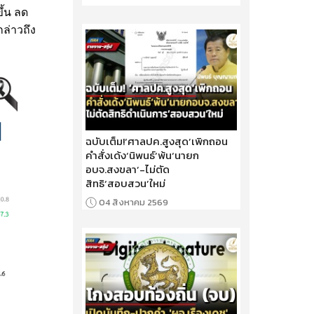
ึ้น ลด
ล่าวถึง
ฉบับเต็ม!‘ศาลปค.สูงสุด’เพิกถอน
คำสั่งเด้ง‘นิพนธ์’พ้น‘นายก
อบจ.สงขลา’-ไม่ตัด
สิทธิ‘สอบสวน’ใหม่
04 สิงหาคม 2569