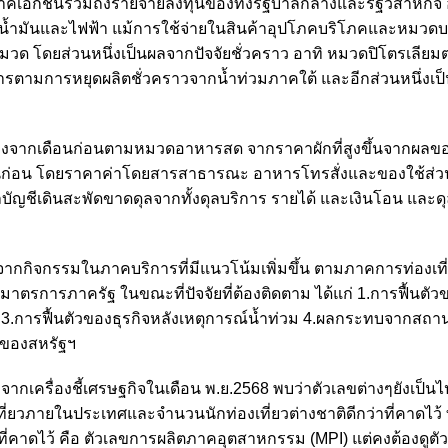
เอกชนรวมถึงรายจ่ายลงทุนของทั้งรัฐบาลกลางและรัฐวิสาหกิจ 
้ำมันและไฟฟ้า แม้การใช้จ่ายในสินค้าอุปโภคบริโภคและหมวดบร
 โดยส่วนหนึ่งเป็นผลจากปัจจัยชั่วคราว อาทิ หมวดปิโตรเลีย
หารตามการหยุดผลิตชั่วคราวจากน้ำท่วมภาคใต้ และอีกส่วนหนึ่งเ
อยลงจากเดือนก่อนตามหมวดอาหารสด จากราคาผักที่สูงขึ้นจากผลขอ
เดือนก่อน โดยราคาค่าโดยสารสาธารณะ อาหารโทรสั่งและของใช้ส่ว
ลบัญชีเดินสะพัดขาดดุลจากทั้งดุลบริการ รายได้ และเงินโอน และด
กิจกรรมในภาคบริการที่มีแนวโน้มเพิ่มขึ้น ตามภาคการท่องเที่ยว
มาตรการภาครัฐ ในขณะที่ปัจจัยที่ต้องติดตาม ได้แก่ 1.การฟื้นตั
 3.การฟื้นตัวของธุรกิจหลังเหตุการณ์น้ำท่วม 4.ผลกระทบจากสถา
าของสหรัฐฯ
จากเครื่องชี้เศรษฐกิจในเดือน พ.ย.2568 พบว่าตัวเลขต่างๆยังเป็นไ
องเที่ยวภายในประเทศและจำนวนนักท่องเที่ยวต่างชาติดีกว่าที่คาดไว
กว่าที่คาดไว้ คือ ตัวเลขการผลิตภาคอุตสาหกรรม (MPI) แต่คงต้องดูต