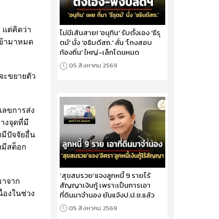
แต่คิดว่า
ไม่มีเส้นสาย! 'อนุทิน' รับตั้งเอง 'ธีรุ
ตม์' นั่ง 'อธิบดีสถ.' ลั่น 'โกงสอบ
 เข้ามาหมด
ท้องถิ่น' ใหญ่-เล็กโดนหมด
05 สิงหาคม 2569
 จะขยายตัว
วเลขการส่ง
งจุดที่มี
ปัจจัยอื่น
งมีสต็อก
‘สุขสมรวย’แจงลูกหนี้ 9 รายไร้
อมาจาก
สัญญาเงินกู้ เพราะเป็นการเอา
่องในช่วง
ที่ดินมาจำนอง ยันแจ้งป.ป.ช.แล้ว
05 สิงหาคม 2569