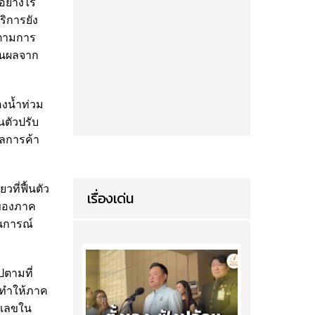
อย่างไร
ิการยัง
มตามการ
ป็นผลจาก
งน้ำท่วม
นตัวปรับ
ุลการค้า
ที่ฟื้นตัว
เรื่องเด่น
วของภาค
นการณ์
ปตามที่
้ ทำให้ภาค
ัวเลขใน