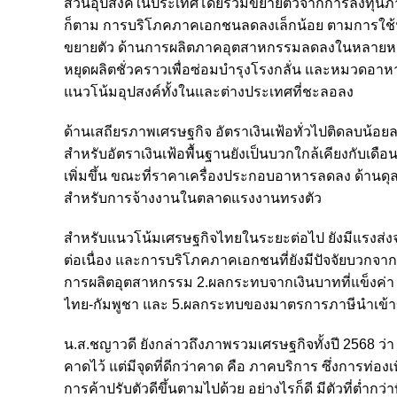
ส่วนอุปสงค์ในประเทศโดยรวมขยายตัวจากการลงทุนภาค
ก็ตาม การบริโภคภาคเอกชนลดลงเล็กน้อย ตามการใช้น
ขยายตัว ด้านการผลิตภาคอุตสาหกรรมลดลงในหลายหมวด
หยุดผลิตชั่วคราวเพื่อซ่อมบำรุงโรงกลั่น และหมวดอา
แนวโน้มอุปสงค์ทั้งในและต่างประเทศที่ชะลอลง
ด้านเสถียรภาพเศรษฐกิจ อัตราเงินเฟ้อทั่วไปติดลบน้
สำหรับอัตราเงินเฟ้อพื้นฐานยังเป็นบวกใกล้เคียงกับ
เพิ่มขึ้น ขณะที่ราคาเครื่องประกอบอาหารลดลง ด้านดุ
สำหรับการจ้างงานในตลาดแรงงานทรงตัว
สำหรับแนวโน้มเศรษฐกิจไทยในระยะต่อไป ยังมีแรงส่งจาก
ต่อเนื่อง และการบริโภคภาคเอกชนที่ยังมีปัจจัยบวกจาก
การผลิตอุตสาหกรรม 2.ผลกระทบจากเงินบาทที่แข็งค่า
ไทย-กัมพูชา และ 5.ผลกระทบของมาตรการภาษีนำเข้
น.ส.ชญาวดี ยังกล่าวถึงภาพรวมเศรษฐกิจทั้งปี 2568 ว่า 
คาดไว้ แต่มีจุดที่ดีกว่าคาด คือ ภาคบริการ ซึ่งการท่
การค้าปรับตัวดีขึ้นตามไปด้วย อย่างไรก็ดี มีตัวที่ต่ำ