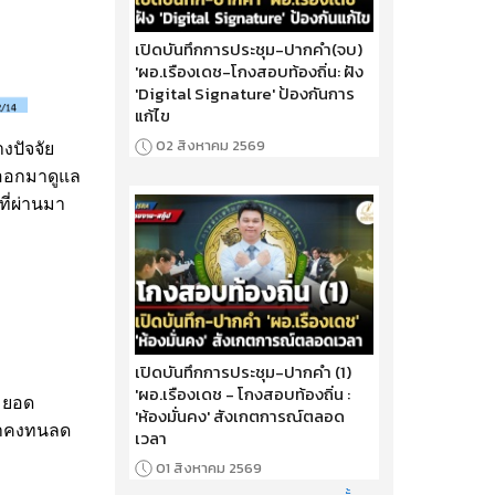
เปิดบันทึกการประชุม-ปากคำ(จบ)
'ผอ.เรืองเดช-โกงสอบท้องถิ่น: ฝัง
'Digital Signature' ป้องกันการ
แก้ไข
02 สิงหาคม 2569
งปัจจัย
รออกมาดูแล
ที่ผ่านมา
เปิดบันทึกการประชุม-ปากคำ (1)
'ผอ.เรืองเดช - โกงสอบท้องถิ่น :
มยอด
'ห้องมั่นคง' สังเกตการณ์ตลอด
ค้าคงทนลด
เวลา
01 สิงหาคม 2569