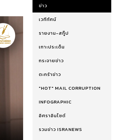
ข่าว
เวทีทัศน์
รายงาน-สกู๊ป
เกาะประเด็น
กระจายข่าว
ตะกร้าข่าว
"HOT" MAIL CORRUPTION
INFOGRAPHIC
อิศราอินไซด์
รวมข่าว ISRANEWS