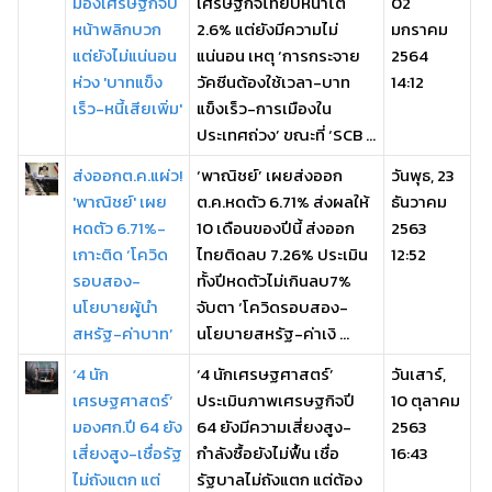
มองเศรษฐกิจปี
เศรษฐกิจไทยปีหน้าโต
02
หน้าพลิกบวก
2.6% แต่ยังมีความไม่
มกราคม
แต่ยังไม่แน่นอน
แน่นอน เหตุ ‘การกระจาย
2564
ห่วง 'บาทแข็ง
วัคซีนต้องใช้เวลา-บาท
14:12
เร็ว-หนี้เสียเพิ่ม'
แข็งเร็ว-การเมืองใน
ประเทศถ่วง’ ขณะที่ ‘SCB ...
ส่งออกต.ค.แผ่ว!
‘พาณิชย์’ เผยส่งออก
วันพุธ, 23
'พาณิชย์' เผย
ต.ค.หดตัว 6.71% ส่งผลให้
ธันวาคม
หดตัว 6.71%-
10 เดือนของปีนี้ ส่งออก
2563
เกาะติด ‘โควิด
ไทยติดลบ 7.26% ประเมิน
12:52
รอบสอง-
ทั้งปีหดตัวไม่เกินลบ7%
นโยบายผู้นำ
จับตา ‘โควิดรอบสอง-
สหรัฐ-ค่าบาท’
นโยบายสหรัฐ-ค่าเงิ ...
‘4 นัก
‘4 นักเศรษฐศาสตร์’
วันเสาร์,
เศรษฐศาสตร์’
ประเมินภาพเศรษฐกิจปี
10 ตุลาคม
มองศก.ปี 64 ยัง
64 ยังมีความเสี่ยงสูง-
2563
เสี่ยงสูง-เชื่อรัฐ
กำลังซื้อยังไม่ฟื้น เชื่อ
16:43
ไม่ถังแตก แต่
รัฐบาลไม่ถังแตก แต่ต้อง