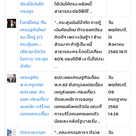
ต้องใช้เงินให้
ใช้เงินให้ตรง หลังหนี้
ตรงจุด
สาธารณะต่อจีพีดีใ ...
โจทย์ใหญ่ ‘ทีม
“...กระสุนมันมีจำกัด การกู้
วัน
เศรษฐกิจใหม่’
เงินก้อนใหม่ ถ้าจะออกต้อง
พฤหัสบดี,
รบ.บิ๊กตู่ 2/2
คิดดีๆ เพราะเงินกู้ฯ 1 ล้าน
13
กระตุ้นศก.-
ล้านบาท ถ้ากู้เต็ม หนี้
สิงหาคม
เยียวยาโควิด
สาธารณะกระโดดไปเกือบ
2563 16:11
ในภาวะ ‘กระสุน
60% ของจีดีพี เราไม่ใช่ประ
จำกัด’
...
เศรษฐกิจ
ธปท.เผยเศรษฐกิจเดือน
วัน
พ.ค.ทรุดต่อ!
พ.ค.63 ยังทรุดลงต่อเนื่อง
พฤหัสบดี,
ธปท.เผย ‘ส่ง
เหตุส่งออก-ท่องเที่ยว
09
ออก-ท่องเที่ยว’
ติดลบหนัก การลงทุน
กรกฎาคม
ลบหนัก-บริโภค
เอกชนยังหดตัวต่อ ขณะที่
2563
เอกชนกระเตื้อง
การบริโภคเอกชนหดตัว
14:26
น้อยลง หลังรัฐบาลเริ่ม ...
เปิดรายงานก
"...คณะกรรมการฯ กังวล
วัน