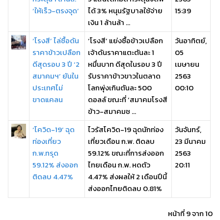
‘ให้เร็ว-ตรงจุด’
ได้ 3% หนุนรัฐบาลใช้จ่าย
15:39
เงิน 1 ล้านล้า ...
‘โรงสี’ ไล่ซื้อดัน
‘โรงสี’ แย่งซื้อข้าวเปลือก
วันอาทิตย์,
ราคาข้าวเปลือก
เจ้าดันราคาแตะตันละ 1
05
ดีสุดรอบ 3 ปี ‘2
หมื่นบาท ดีสุดในรอบ 3 ปี
เมษายน
สมาคมฯ’ ยันใน
รับราคาข้าวขาวในตลาด
2563
ประเทศไม่
โลกพุ่งเกินตันละ 500
00:10
ขาดแคลน
ดอลล์ ขณะที่ ‘สมาคมโรงสี
ข้าว-สมาคมช ...
‘โควิด-19’ ฉุด
ไวรัสโควิด-19 ฉุดนักท่อง
วันจันทร์,
ท่องเที่ยว
เที่ยวเดือน ก.พ. ติดลบ
23 มีนาคม
ก.พ.ทรุด
59.12% ขณะที่การส่งออก
2563
59.12% ส่งออก
ไทยเดือน ก.พ. หดตัว
20:11
ติดลบ 4.47%
4.47% ส่งผลให้ 2 เดือนปีนี้
ส่งออกไทยติดลบ 0.81%
หน้าที่ 9 จาก 10