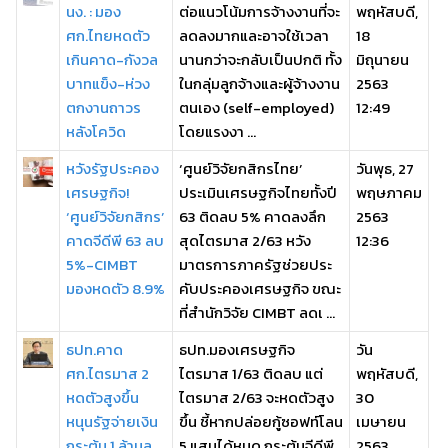
นง. : มอง
ต่อแนวโน้มการจ้างงานที่จะ
พฤหัสบดี,
ศก.ไทยหดตัว
ลดลงมากและอาจใช้เวลา
18
เกินคาด-กังวล
นานกว่าจะกลับเป็นปกติ ทั้ง
มิถุนายน
บาทแข็ง-ห่วง
ในกลุ่มลูกจ้างและผู้จ้างงาน
2563
ตกงานถาวร
ตนเอง (self-employed)
12:49
หลังโควิด
โดยแรงงา ...
หวังรัฐประคอง
‘ศูนย์วิจัยกสิกรไทย’
วันพุธ, 27
เศรษฐกิจ!
ประเมินเศรษฐกิจไทยทั้งปี
พฤษภาคม
‘ศูนย์วิจัยกสิกร’
63 ติดลบ 5% คาดลงลึก
2563
คาดจีดีพี 63 ลบ
สุดไตรมาส 2/63 หวัง
12:36
5%-CIMBT
มาตรการภาครัฐช่วยประ
มองหดตัว 8.9%
คับประคองเศรษฐกิจ ขณะ
ที่สำนักวิจัย CIMBT ลดเ ...
ธปท.คาด
ธปท.มองเศรษฐกิจ
วัน
ศก.ไตรมาส 2
ไตรมาส 1/63 ติดลบ แต่
พฤหัสบดี,
หดตัวสูงขึ้น
ไตรมาส 2/63 จะหดตัวสูง
30
หนุนรัฐจ่ายเงิน
ขึ้น ชี้หากปล่อยกู้ซอฟท์โลน
เมษายน
กระตุ้น 1 ล้านล.
5 แสนได้หมด กระตุ้นจีดีพี
2563