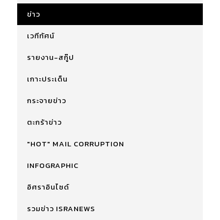
ข่าว
เวทีทัศน์
รายงาน-สกู๊ป
เกาะประเด็น
กระจายข่าว
ตะกร้าข่าว
"HOT" MAIL CORRUPTION
INFOGRAPHIC
อิศราอินไซด์
รวมข่าว ISRANEWS