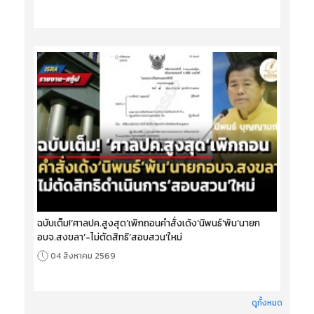
ฉบับเต็ม!‘ศาลปค.สูงสุด’เพิกถอนคำสั่งเด้ง‘นิพนธ์’พ้น‘นายก
อบจ.สงขลา’-ไม่ตัดสิทธิ‘สอบสวน’ใหม่
04 สิงหาคม 2569
ดูทั้งหมด