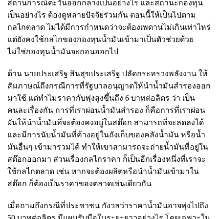
สถานการณ์ตะวันออกกลางเป็นอย่างไร และสถานะกองทุน
เป็นอย่างไร ต้องดูหลายปัจจัยร่วมกัน ตอนนี้ให้เป็นไปตาม
กลไกตลาด ไม่ได้มีการกำหนดว่าจะต้องเพดานไม่เกินเท่าไหร่
แต่ยังคงใช้กลไกของกองทุนน้ำมันเข้ามาเป็นตัวช่วยด้วย
ไม่ใช่กองทุนน้ำมันจะถอนออกไป
ด้าน นายประเสริฐ สินสุขประเสริฐ ปลัดกระทรวงพลังงาน ให้
สัมภาษณ์ถึงกรณีการที่รัฐบาลอนุญาตให้นำน้ำมันสำรองออก
มาใช้ แต่ทำไมราคากับพุ่งสูงขึ้นถึง 6 บาทต่อลิตร ว่า​ เป็น
คนละเรื่องกัน​ การที่เราผ่อนน้ำมันสำรอง​ ก็คือการที่เราผ่อน
ผันให้นำน้ำมันที่จะต้องคงอยู่ในสต๊อก สามารถที่จะลดลงได้
และมีการนับนํ้ามันที่ค้างอยู่ในถังเก็บของคลังน้ำมัน หรือน้ำ
มันอื่นๆ เข้ามารวมได้ ทำให้เขาสามารถจะถ่ายน้ำมันที่อยู่ใน
สต๊อกออกมา ส่วนเรื่องกลไกราคา ก็เป็นอีกเรื่องหนึ่งที่เราจะ
ใช้กลไกตลาด เช่น หากจะต้องผลิตหรือนำน้ำมันเข้ามาใน
สต๊อก ก็ต้องเป็นราคาของตลาดเช่นเดียวกัน
เมื่อถามถึงกรณีที่ประชาชน กังวลว่าราคาน้ำมันอาจพุ่งไปถึง
50 บาทต่อลิตร​ มีแผนรับมือในระยะยาวอย่างไร โดยเฉพาะใน