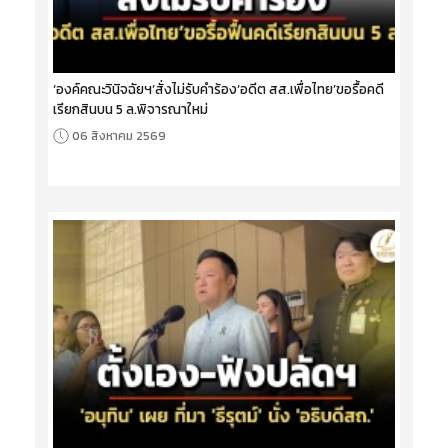
‘องค์คณะวินิจฉัยฯ’สั่งไม่รับคำร้อง‘อดีต สส.เพื่อไทย’ขอรื้อคดี
เรียกสินบน 5 ล.พิจารณาใหม่
06 สิงหาคม 2569