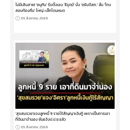
ไม่มีเส้นสาย! 'อนุทิน' รับตั้งเอง 'ธีรุตม์' นั่ง 'อธิบดีสถ.' ลั่น 'โกง
สอบท้องถิ่น' ใหญ่-เล็กโดนหมด
05 สิงหาคม 2569
‘สุขสมรวย’แจงลูกหนี้ 9 รายไร้สัญญาเงินกู้ เพราะเป็นการเอา
ที่ดินมาจำนอง ยันแจ้งป.ป.ช.แล้ว
05 สิงหาคม 2569