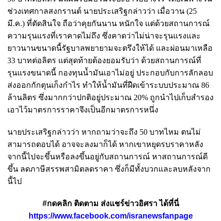
ช่วงเทศกาลสงกรานต์ นายประเสริฐกล่าวว่า เมื่อวาน (25
มี.ค.) ที่ตัดสินใจ ถือว่าคุยกันนาน หนักใจ แต่ด้วยสถานการณ์
ความรุนแรงที่เราคาดไม่ถึง ซึ่งคาดว่าไม่น่าจะรุนแรงและ
ยาวนานขนาดนี้รัฐบาลพยายามจะตรึงให้ได้ และผ่อนมาเหลือ
33 บาทต่อลิตร​ แต่สุดท้ายต้องยอมรับว่า​ ด้วยสถานการณ์ที่
รุนแรงขนาดนี้ กองทุนน้ำมันเอาไม่อยู่​ ประกอบกับการลักลอบ
ส่งออกกักตุนเก็งกำไร ทำให้น้ำมันที่ฝืดเข้าระบบประมาณ 86
ล้านลิตร​ ซึ่งมากกว่าปกติอยู่ประมาณ 20% ถูกนำไปเก็บสำรอง
เอาไว้มาตรการราคาจึงเป็นอีกมาตรการหนึ่ง
นายประเสริฐกล่าวว่า หากถามว่าจะถึง 50 บาทไหม​ ตนไม่
สามารถตอบได้​ อาจจะลงมาก็ได้​ หากเขาหยุดรบราคาหลัง
จากนี้ไปจะขึ้นหรือลงขึ้นอยู่กับสถานการณ์ หาสถานการณ์ดี
ขึ้น​ ลดภาษีสรรพสามิต​ลดราคา​ ซึ่งก็มีทั้งบวกและลบหลังจาก
นี้ไป
#กดคลิก ติดตาม ส่งแชร์ข่าวอิศรา ได้ที่นี่
https://www.facebook.com/isranewsfanpage