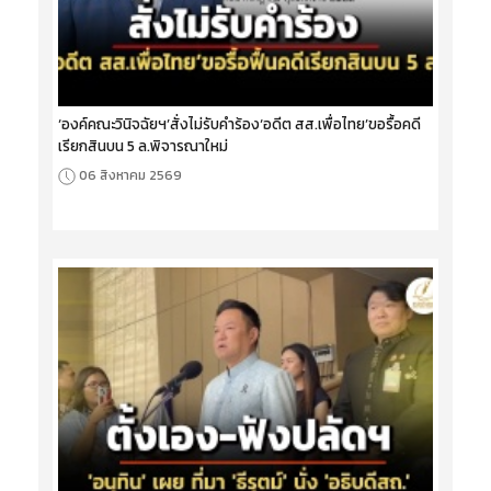
‘องค์คณะวินิจฉัยฯ’สั่งไม่รับคำร้อง‘อดีต สส.เพื่อไทย’ขอรื้อคดี
เรียกสินบน 5 ล.พิจารณาใหม่
06 สิงหาคม 2569