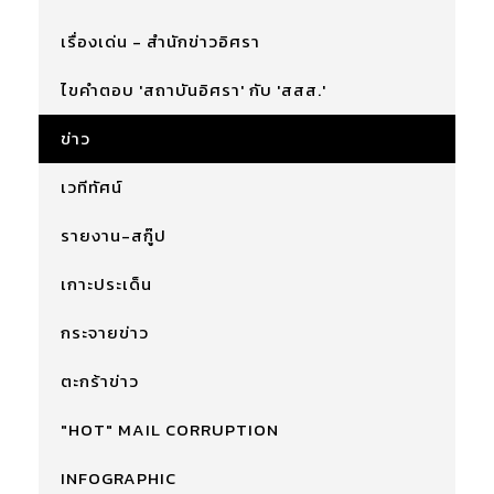
เรื่องเด่น - สำนักข่าวอิศรา
ไขคำตอบ 'สถาบันอิศรา' กับ 'สสส.'
ข่าว
เวทีทัศน์
รายงาน-สกู๊ป
เกาะประเด็น
กระจายข่าว
ตะกร้าข่าว
"HOT" MAIL CORRUPTION
INFOGRAPHIC