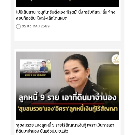
ไม่มีเส้นสาย! 'อนุทิน' รับตั้งเอง 'ธีรุตม์' นั่ง 'อธิบดีสถ.' ลั่น 'โกง
สอบท้องถิ่น' ใหญ่-เล็กโดนหมด
05 สิงหาคม 2569
‘สุขสมรวย’แจงลูกหนี้ 9 รายไร้สัญญาเงินกู้ เพราะเป็นการเอา
ที่ดินมาจำนอง ยันแจ้งป.ป.ช.แล้ว