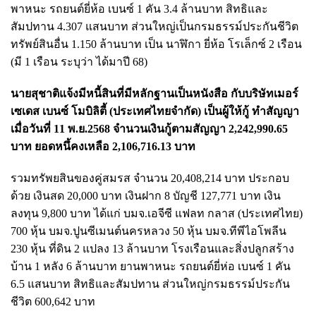
พาหนะ รถยนต์ยี่ห้อ เบนซ์ 1 คัน 3.4 ล้านบาท สิทธิและ
สัมปทาน 4.307 แสนบาท ส่วนใหญ่เป็นกรมธรรม์ประกันชีวิต
ทรัพย์สินอื่น 1.150 ล้านบาท เป็น นาฬิกา ยี่ห้อ โรเล็กซ์ 2 เรือน
(มี 1 เรือน ระบุว่า ได้มาปี 68)
นายสุชาติแจ้งมีหนี้สินที่มีหลักฐานเป็นหนังสือ กับบริษัทเมอร์
เซเดส เบนซ์ โมบิลิตี้ (ประเทศไทยจำกัด) เป็นผู้ให้กู้ ทำสัญญา
เมื่อวันที่ 11 พ.ย.2568 จำนวนเงินกู้ตามสัญญา 2,242,990.65
บาท ยอดหนึ้คงเหลือ 2,106,716.13 บาท
รวมทรัพยสินของคู่สมรส จำนวน 20,408,214 บาท ประกอบ
ด้วย เงินสด 20,000 บาท เงินฝาก 8 บัญชี 127,771 บาท เงิน
ลงทุน 9,800 บาท ได้แก่ บมจ.เอจีซี แฟลท กลาส (ประเทศไทย)
700 หุ้น บมจ.ปูนซีเมนต์นครหลวง 50 หุ้น บมจ.ทีพีไอโพลีน
230 หุ้น ที่ดิน 2 แปลง 13 ล้านบาท โรงเรือนและสิ่งปลูกสร้าง
บ้าน 1 หลัง 6 ล้านบาท ยานพาหนะ รถยนต์ยี่ห่อ เบนซ์ 1 คัน
6.5 แสนบาท สิทธิและสัมปทาน ส่วนใหญ่กรมธรรม์ประกัน
ชีวิต 600,642 บาท