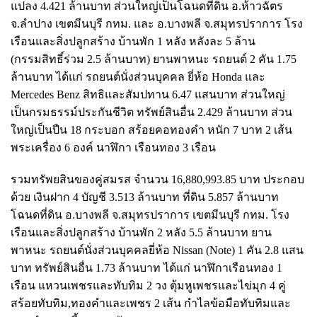
แปลง 4.421 ล้านบาท ส่วนใหญ่เป็นโฉนดที่ดิน อ.ห้าวฉัตร
จ.ลำปาง เขตมีนบุรี กทม. และ อ.บางพลี จ.สมุทรปราการ โรง
เรือนและสิ่งปลูกสร้าง บ้านพัก 1 หลัง หลังละ 5 ล้าน
(กรรมสิทธิ์ร่วม 2.5 ล้านบาท) ยานพาหนะ รถยนต์ 2 คัน 1.75
ล้านบาท ได้แก่ รถยนต์นั่งส่วนบุคคล ยี่ห้อ Honda และ
Mercedes Benz สิทธิและสัมปทาน 6.47 แสนบาท ส่วนใหญ่
เป็นกรมธรรม์ประกันชีวิต ทรัพย์สินอื่น 2.429 ล้านบาท ส่วน
ใหญ่เป็นปืน 18 กระบอก สร้อยคอทองคำ หนัก 7 บาท 2 เส้น
พระเครื่อง 6 องค์ นาฬิกา เรือนทอง 3 เรือน
รวมทรัพยสินของคู่สมรส จำนวน 16,880,993.85 บาท ประกอบ
ด้วย เงินฝาก 4 บัญชี 3.513 ล้านบาท ที่ดิน 5.857 ล้านบาท
โฉนดที่ดิน อ.บางพลี จ.สมุทรปราการ เขตมีนบุรี กทม. โรง
เรือนและสิ่งปลูกสร้าง บ้านพัก 2 หลัง 5.5 ล้านบาท ยาน
พาหนะ รถยนต์นั่งส่วนบุคคลยี่ห้อ Nissan (Note) 1 คัน 2.8 แสน
บาท ทรัพย์สินอื่น 1.73 ล้านบาท ได้แก่ นาฬิกาเรือนทอง 1
เรือน แหวนเพชรและทับทิม 2 วง ตุ้มหูเพชรและไข่มุก 4 คู่
สร้อยทับทิม,ทองคำและเพชร 2 เส้น กำไลข้อมือทับทิมและ