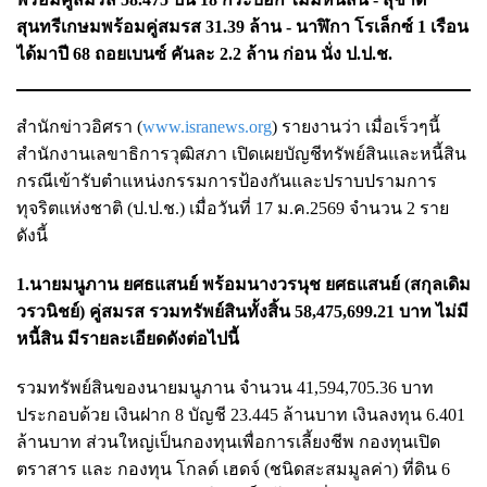
สุนทรีเกษมพร้อมคู่สมรส 31.39 ล้าน - นาฬิกา โรเล็กซ์ 1 เรือน
ได้มาปี 68 ถอยเบนซ์ คันละ 2.2 ล้าน ก่อน นั่ง ป.ป.ช.
สำนักข่าวอิศรา (
www.isranews.org
) รายงานว่า เมื่อเร็วๆนี้
สำนักงานเลขาธิการวุฒิสภา เปิดเผยบัญชีทรัพย์สินและหนี้สิน
กรณีเข้ารับตำแหน่งกรรมการป้องกันและปราบปรามการ
ทุจริตแห่งชาติ (ป.ป.ช.) เมื่อวันที่ 17 ม.ค.2569 จำนวน 2 ราย
ดังนี้
1.นายมนูภาน ยศธแสนย์ พร้อมนางวรนุช ยศธแสนย์ (สกุลเดิม
วรวนิชย์) คู่สมรส รวมทรัพย์สินทั้งสิ้น 58,475,699.21 บาท ไม่มี
หนี้สิน มีรายละเอียดดังต่อไปนี้
รวมทรัพย์สินของนายมนูภาน จำนวน 41,594,705.36 บาท
ประกอบด้วย เงินฝาก 8 บัญชี 23.445 ล้านบาท เงินลงทุน 6.401
ล้านบาท ส่วนใหญ่เป็นกองทุนเพื่อการเลี้ยงชีพ กองทุนเปิด
ตราสาร และ กองทุน โกลด์ เฮดจ์ (ชนิดสะสมมูลค่า) ที่ดิน 6