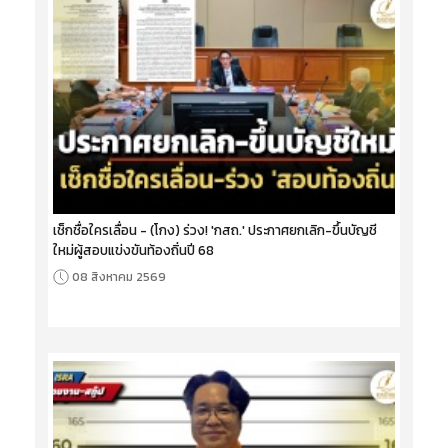
เช็กชื่อใครเลื่อน - (โกง) ร่วง! 'กสถ.' ประกาศยกเลิก-ขึ้นบัญชี
ใหม่ผู้สอบแข่งขันท้องถิ่นปี 68
08 สิงหาคม 2569