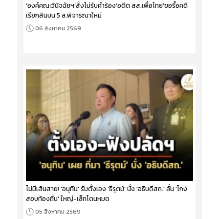
‘องค์คณะวินิจฉัยฯ’สั่งไม่รับคำร้อง‘อดีต สส.เพื่อไทย’ขอรื้อคดี
เรียกสินบน 5 ล.พิจารณาใหม่
06 สิงหาคม 2569
ไม่มีเส้นสาย! 'อนุทิน' รับตั้งเอง 'ธีรุตม์' นั่ง 'อธิบดีสถ.' ลั่น 'โกง
สอบท้องถิ่น' ใหญ่-เล็กโดนหมด
05 สิงหาคม 2569