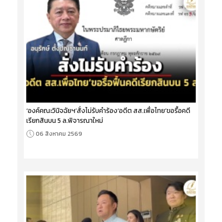
‘องค์คณะวินิจฉัยฯ’สั่งไม่รับคำร้อง‘อดีต สส.เพื่อไทย’ขอรื้อคดี
เรียกสินบน 5 ล.พิจารณาใหม่
06 สิงหาคม 2569