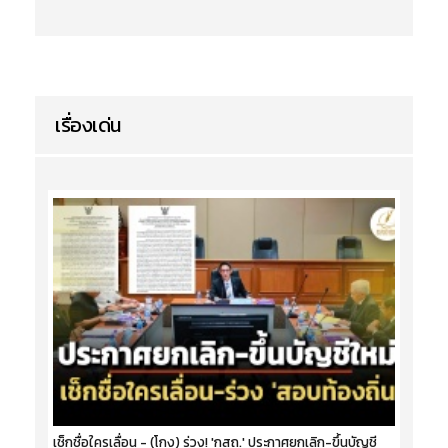
เรื่องเด่น
เช็กชื่อใครเลื่อน - (โกง) ร่วง! 'กสถ.' ประกาศยกเลิก-ขึ้นบัญชี