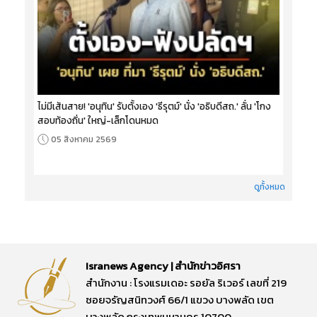
ไม่มีเส้นสาย! 'อนุทิน' รับตั้งเอง 'ธีรุตม์' นั่ง 'อธิบดีสถ.' ลั่น 'โกง
สอบท้องถิ่น' ใหญ่-เล็กโดนหมด
05 สิงหาคม 2569
ดูทั้งหมด
Isranews Agency | สำนักข่าวอิศรา
สำนักงาน : โรงแรมเดอะ รอยัล ริเวอร์ เลขที่ 219
ซอยจรัญสนิทวงศ์ 66/1 แขวง บางพลัด เขต
บางพลัด กรุงเทพมหานคร 10700