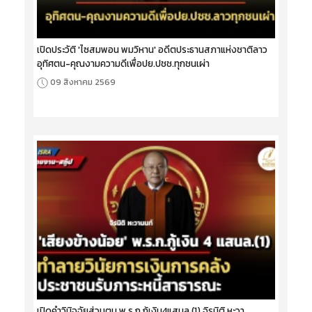
เปิดประวัติ 'ไซสมพอน พมวิหาน' อดีตประธานสภาแห่งชาติลาว
อุทิศตน-คุณงามความดีเพื่อปย.ปชช.ทุกชนเผ่า
09 สิงหาคม 2569
เปิดคำวินิจฉัยส่วนตน พ.ร.ก.กู้เงิน4แสนล.(1) จิรนิติ หะวา