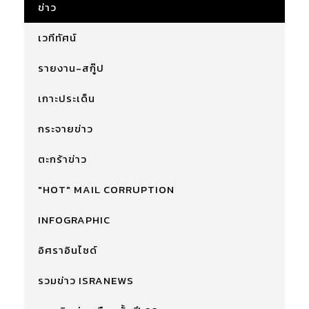
ข่าว
เวทีทัศน์
รายงาน-สกู๊ป
เกาะประเด็น
กระจายข่าว
ตะกร้าข่าว
"HOT" MAIL CORRUPTION
INFOGRAPHIC
อิศราอินไซด์
รวมข่าว ISRANEWS