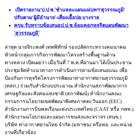
เปิดรายงาน‘ป.ป.ช.’ชำแหละแผนแม่บทฯ‘สุวรรณภูมิ’
ปรับตาม‘ผู้มีอำนาจ’-เสี่ยงเอื้อปย.บางราย
ครม.รับทราบข้อเสนอป.ป.ช.ล้อมคอกทุจริตแผนพัฒนา
‘สุวรรณภูมิ’
ล่าสุด นายจิระพงศ์ เทพพิทักษ์ รองปลัดกระทรวงคมนาคม
หัวหน้ากลุ่มภารกิจการพัฒนาโครงสร้างพื้นฐานด้าน
ทางหลวง เปิดเผยว่า เมื่อวันที่ 7 พ.ค.ที่ผ่านมา ได้เป็นประธาน
ประชุมจัดทำแนวทางการดำเนินการตามข้อเสนอแนะ เพื่อ
ป้องกันการทุจริตโครงการพัฒนาท่าอากาศยานสุวรรณภูมิ
(ทสภ.) ร่วมกับสำนักงบประมาณ สำนักงานสภาพัฒนาการ
เศรษฐกิจและสังคมแห่งชาติ (สภาพัฒน์) สำนักงานคณะ
กรรมการนโยบายเขตพัฒนาพิเศษภาคตะวันออก (EEC)
สำนักงานการบินพลเรือนแห่งประเทศไทย (CAAT หรือ กพท.)
สำนักงานนโยบายและแผนการขนส่งและจราจร (สนข.)
บริษัท ท่าอากาศยานไทย จำกัด (มหาชน) หรือทอ. และหน่วย
งานที่เกี่ยวข้อง