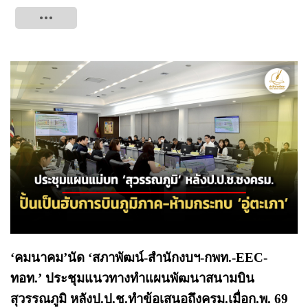
Tweet
‘คมนาคม’นัด ‘สภาพัฒน์-สำนักงบฯ-กพท.-EEC-
ทอท.’ ประชุมแนวทางทำแผนพัฒนาสนามบิน
สุวรรณภูมิ หลังป.ป.ช.ทำข้อเสนอถึงครม.เมื่อก.พ. 69