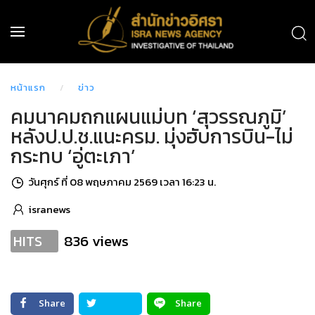
หน้าแรก
ข่าว
คมนาคมถกแผนแม่บท ‘สุวรรณภูมิ’
หลังป.ป.ช.แนะครม. มุ่งฮับการบิน-ไม่
กระทบ ‘อู่ตะเภา’
วันศุกร์ ที่ 08 พฤษภาคม 2569 เวลา 16:23 น.
isranews
836 views
HITS
Share
Share