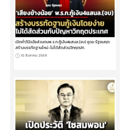
เปิดคำวินิจฉัยส่วนตนพ.ร.ก.กู้เงิน4แสนล.(จบ) อุดม รัฐอมฤต:
สร้างบรรทัดฐานใหม่-ไม่ได้สัดส่วนวิกฤตปท.
10 สิงหาคม 2569