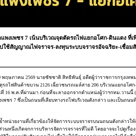
แพงเพชร 7 เน้นบริเวณจุดตัดรถไฟแยกอโศก-ดินแดง ที่เพิ่
ไปใช้สัญญาณไฟจราจร-ลงทุนระบบจราจรอัจฉริยะ-เชื่อ
 19 พฤษภาคม 2569 นายชัชชาติ สิทธิพันธุ์ อดีตผู้ว่าราชการกรุงเ
ดเหตุรถไฟสินค้าขบวน 2126 เฉี่ยวชนรถเมล์สาย 206 บริเวณแยกอโศก
ันที่ 16 พ.ค.ที่ผ่านมา ก่อนที่จะลาออกจากตำแหน่งผู้ว่าฯกทม.วานนี้ 
งเพชร 7 ซึ่งเป็นถนนที่เลียบทางรถไฟบริเวณดังกล่าว และเป็นถนนที
นย้ำหน่วยงานที่เกี่ยวข้องให้จัดการระบบจราจรบนนถนนดังกล่าวให้
่วนหนึ่งเกิดจกการบริหารจัดการจราจรที่ไม่ดี โดยอาจจะไปดูเรื่อ