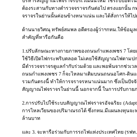
บริหารสัญญาณไฟจราจรบริเวณนั้นใหม่ ใช้ระบบอัตโนมั
ต้องระสานกับทางตำรวจจราจรกันต่อไป ตรงแยกนั้น กท
จราจรในย่านนั้นค่อนข้างหนาแน่น และได้สั่งการให้ไปดูจ
ด้านนายวิศณุ ทรัพย์สมพล อดีตรองผู้ว่าฯกทม.ให้ข้อมูลเ
สำคัญที่หารือกันคือ
1.ปรับลักษณะทางกายภาพของถนนกำแพงเพชร 7 โดยเฉ
ใช้วิธีเปิดไฟกระพริบตลอด ไม่เคยใช้สัญญาณไฟตามปกต
มีตำรวจจราจรดูแลกำกับร่วมด้วย และพอพ้นจากช่วเวลาด
ถนนกำแพงเพชร 7 ก็จะไหลมาเติมบนนถนนอโศก-ดินแ
รวมกันตรงนี้ ทำให้การจราจรหนาแน่นมาก ซึ่งเป็นปัจจัย
สัญญาณไฟจราจรในย่านนี้ นอกจากนี้ ในการปรับกายภ
2.การปรับไปใช้ระบบสัญญาณไฟจราจรอัจฉริยะ (Adaptive 
การไหลเวียนของปริมาณรถได้ ซึ่งกทม.มีแผนลงทุนจะทำระ
ล้านบาท
และ 3. จะหารือร่วมกับการรถไฟแห่งประเทศไทย (รฟท.)