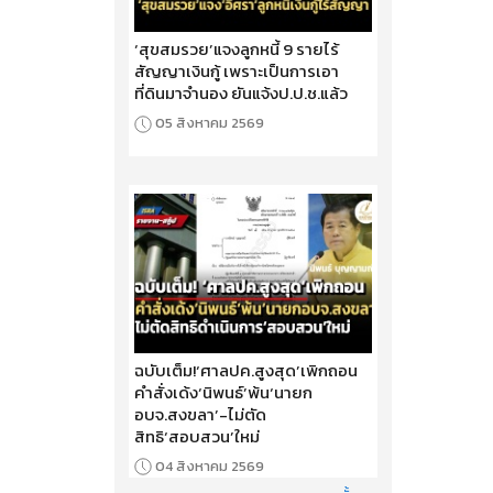
‘สุขสมรวย’แจงลูกหนี้ 9 รายไร้
สัญญาเงินกู้ เพราะเป็นการเอา
ที่ดินมาจำนอง ยันแจ้งป.ป.ช.แล้ว
05 สิงหาคม 2569
ฉบับเต็ม!‘ศาลปค.สูงสุด’เพิกถอน
คำสั่งเด้ง‘นิพนธ์’พ้น‘นายก
อบจ.สงขลา’-ไม่ตัด
สิทธิ‘สอบสวน’ใหม่
04 สิงหาคม 2569