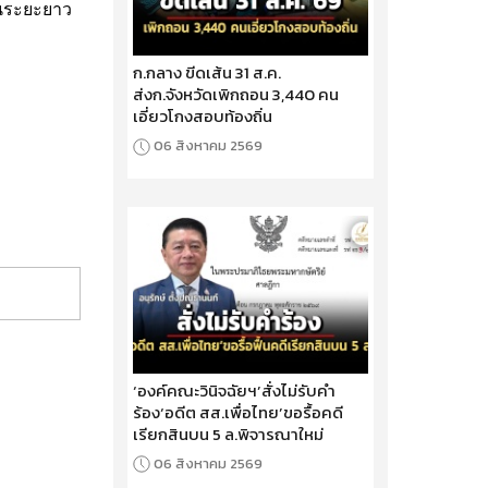
ในระยะยาว
ก.กลาง ขีดเส้น 31 ส.ค.
ส่งก.จังหวัดเพิกถอน 3,440 คน
เอี่ยวโกงสอบท้องถิ่น
06 สิงหาคม 2569
‘องค์คณะวินิจฉัยฯ’สั่งไม่รับคำ
ร้อง‘อดีต สส.เพื่อไทย’ขอรื้อคดี
เรียกสินบน 5 ล.พิจารณาใหม่
06 สิงหาคม 2569