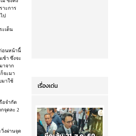
่ ซึ่งคง
พราะการ
้ไป
ระเด็น
อนหน้านี้
ช้า ซึ่งจะ
ี่มาจาก
ก็จะมา
บมาใช้
เรื่องเด่น
รือจำกัด
ตกจุดละ 2
่งผ่านจุด