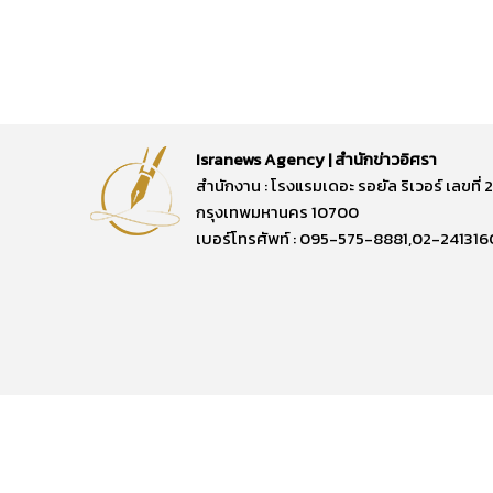
Isranews Agency | สำนักข่าวอิศรา
สำนักงาน : โรงแรมเดอะ รอยัล ริเวอร์ เลขท
กรุงเทพมหานคร 10700
เบอร์โทรศัพท์ : 095-575-8881,02-241316