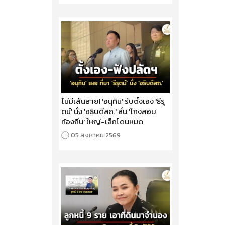
ไม่มีเส้นสาย! 'อนุทิน' รับตั้งเอง 'ธีรุ
ตม์' นั่ง 'อธิบดีสถ.' ลั่น 'โกงสอบ
ท้องถิ่น' ใหญ่-เล็กโดนหมด
05 สิงหาคม 2569