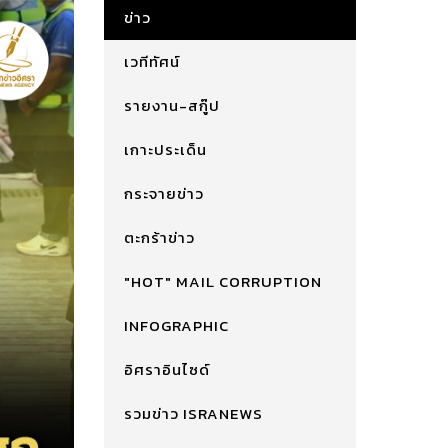
ข่าว
เวทีทัศน์
รายงาน-สกู๊ป
เกาะประเด็น
กระจายข่าว
ตะกร้าข่าว
"HOT" MAIL CORRUPTION
INFOGRAPHIC
อิศราอินไซด์
รวมข่าว ISRANEWS