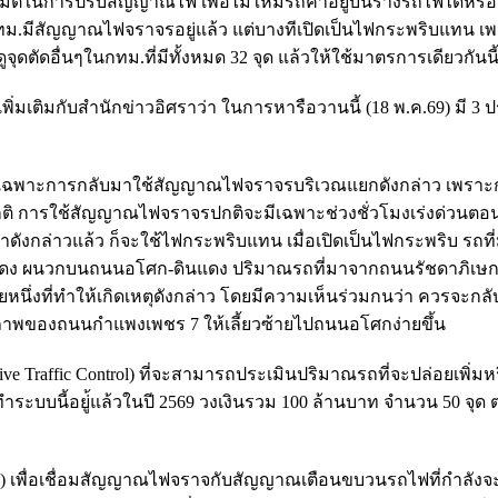
ติในการปรับสัญญาณไฟ เพื่อไม่ให้มีรถคาอยู่บนรางรถไฟได้หรือไม
ม.มีสัญญาณไฟจราจรอยู่แล้ว แต่บางทีเปิดเป็นไฟกระพริบแทน เ
ุดตัดอื่นๆในกทม.ที่มีทั้งหมด 32 จุด แล้วให้ใช้มาตรการเดียวกันนี
พิ่มเติมกับสำนักข่าวอิศราว่า ในการหารือวานนี้ (18 พ.ค.69) มี 3 ป
พาะการกลับมาใช้สัญญาณไฟจราจรบริเวณแยกดังกล่าว เพราะก่
ิ การใช้สัญญาณไฟจราจรปกติจะมีเฉพาะช่วงชั่วโมงเร่งด่วนตอนเ
ังกล่าวแล้ว ก็จะใช้ไฟกระพริบแทน เมื่อเปิดเป็นไฟกระพริบ รถท
ดง ผนวกบนถนนอโศก-ดินแดง ปริมาณรถที่มาจากถนนรัชดาภิเษก
หนึ่งที่ทำให้เกิดเหตุดังกล่าว โดยมีความเห็นร่วมกนว่า ควรจะกลั
าพของถนนกำแพงเพชร 7 ให้เลี้ยวซ้ายไปถนนอโศกง่ายขึ้น
Traffic Control) ที่จะสามารถประเมินปริมาณรถที่จะปล่อยเพิ่มห
บบนี้อยู่้แล้วในปี 2569 วงเงินรวม 100 ล้านบาท จำนวน 50 จุด 
 เพื่อเชื่อมสัญญาณไฟจราจกับสัญญาณเตือนขบวนรถไฟที่กำลังจะวิ