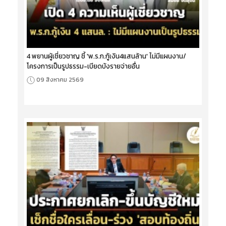
4 พยานผู้เชี่ยวชาญ ชี้ 'พ.ร.ก.กู้เงิน4แสนล้าน' ไม่มีแผนงาน/
โครงการเป็นรูปธรรม-เบียดบังรายจ่ายอื่น
09 สิงหาคม 2569