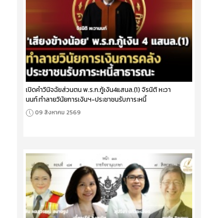
เปิดคำวินิจฉัยส่วนตน พ.ร.ก.กู้เงิน4แสนล.(1) จิรนิติ หะวา
นนท์:ทำลายวินัยการเงินฯ-ประชาชนรับภาระหนี้
09 สิงหาคม 2569