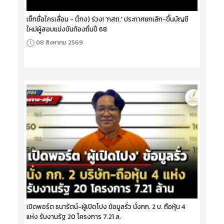
เช็กชื่อใครเลื่อน - (โกง) ร่วง! 'กสถ.' ประกาศยกเลิก-ขึ้นบัญชี
ใหม่ผู้สอบแข่งขันท้องถิ่นปี 68
08 สิงหาคม 2569
เปิดพอร์ต ธนารัตน์-ผู้เปิดโปง ข้อมูลรั่ว นั่งกก. 2 บ. ถือหุ้น 4
แห่ง รับงานรัฐ 20 โครงการ 7.21 ล.