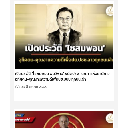
เปิดประวัติ 'ไซสมพอน พมวิหาน' อดีตประธานสภาแห่งชาติลาว
อุทิศตน-คุณงามความดีเพื่อปย.ปชช.ทุกชนเผ่า
09 สิงหาคม 2569