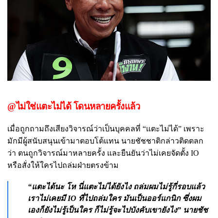
@ไม่ใช่แตะไม่ได้ โดนหลายครั้งแล้ว
เมื่อถูกถามถึงเสียงวิจารณ์ว่าเป็นบุคคลที่ “แตะไม่ได้” เพราะ
มักมีผู้สนับสนุนเข้ามาตอบโต้แทน นายชัชชาติกล่าวติดตลก
ว่า ตนถูกวิจารณ์มาหลายครั้ง และยืนยันว่าไม่เคยจัดตั้ง IO
หรือสั่งให้ใครไปถล่มฝ่ายตรงข้าม
“แตะได้นะ โห นี่แตะไม่ได้ยังไง ถล่มผมไม่รู้กี่รอบแล้ว
เราไม่เคยมี IO ที่ไปถล่มใคร มันเป็นออร์แกนิก ซึ่งผม
เองก็ยังไม่รู้เป็นใคร ก็ไม่รู้จะไปบังคับเขายังไง” นายชัช