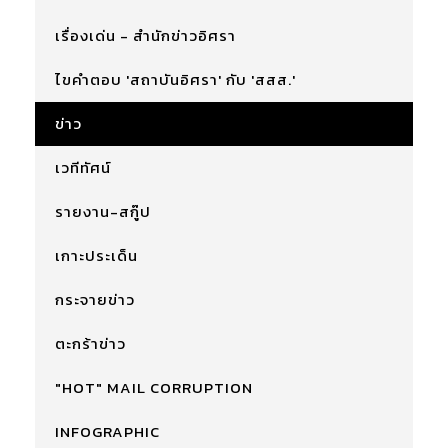
เรื่องเด่น - สำนักข่าวอิศรา
ไขคำตอบ 'สถาบันอิศรา' กับ 'สสส.'
ข่าว
เวทีทัศน์
รายงาน-สกู๊ป
เกาะประเด็น
กระจายข่าว
ตะกร้าข่าว
"HOT" MAIL CORRUPTION
INFOGRAPHIC