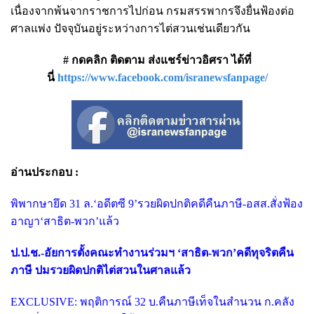
เนื่องจากพ้นจากราชการไปก่อน กรมสรรพากรจึงยื่นฟ้องต่อ
ศาลแพ่ง ปัจจุบันอยู่ระหว่างการไต่สวนเช่นเดียวกัน
# กดคลิก ติดตาม ส่งแชร์ข่าวอิศรา ได้ที่
นี่
https://www.facebook.com/isranewsfanpage/
อ่านประกอบ :
พิพากษายึด 31 ล.‘อดีตซี 9’รวยผิดปกติคดีคืนภาษี-อสส.สั่งฟ้อง
อาญา‘สาธิต-พวก’แล้ว
ป.ป.ช.-อัยการตั้งคณะทำงานร่วมฯ ‘สาธิต-พวก’คดีทุจริตคืน
ภาษี ปมรวยผิดปกติไต่สวนในศาลแล้ว
EXCLUSIVE: พฤติการณ์ 32 บ.คืนภาษีเท็จในสำนวน ก.คลัง