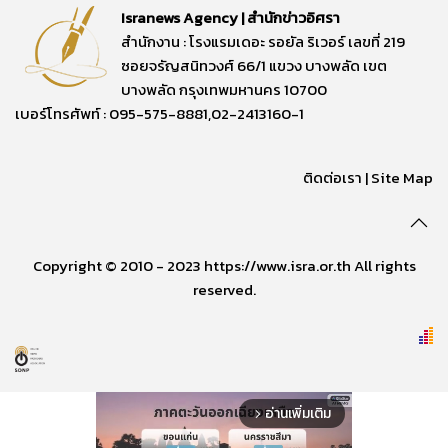
Isranews Agency | สำนักข่าวอิศรา
สำนักงาน : โรงแรมเดอะ รอยัล ริเวอร์ เลขที่ 219
ซอยจรัญสนิทวงศ์ 66/1 แขวง บางพลัด เขต
บางพลัด กรุงเทพมหานคร 10700
เบอร์โทรศัพท์ : 095-575-8881,02-2413160-1
ติดต่อเรา
|
Site Map
Copyright © 2010 - 2023 https://www.isra.or.th All rights
reserved.
อ่านเพิ่มเติม
arrow_forward_ios