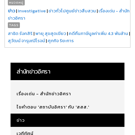
หมวดหมู่
ข่าว
|
Investigative
|
ข่าวทั่วไปศูนย์ข่าวสืบสวน
|
เรื่องเด่น - สำนัก
ข่าวอิศรา
TAGS
สาธิต รังคสิริ
|
พายุ สุขสุดเขียว
|
คดีคืนภาษีมูลค่าเพิ่ม 4.3 พันล้าน
|
สุวัฒน์ จารุมณีโรจน์
|
ศุภกิจ ริยะการ
สำนักข่าวอิศรา
เรื่องเด่น - สำนักข่าวอิศรา
ไขคำตอบ 'สถาบันอิศรา' กับ 'สสส.'
ข่าว
เวทีทัศน์