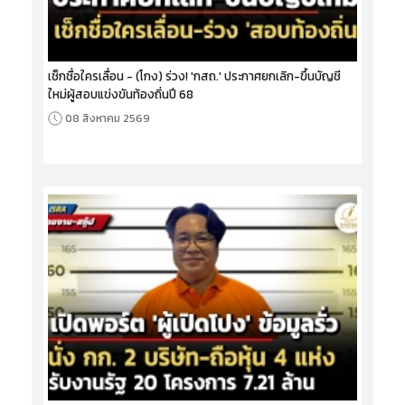
เช็กชื่อใครเลื่อน - (โกง) ร่วง! 'กสถ.' ประกาศยกเลิก-ขึ้นบัญชี
ใหม่ผู้สอบแข่งขันท้องถิ่นปี 68
08 สิงหาคม 2569