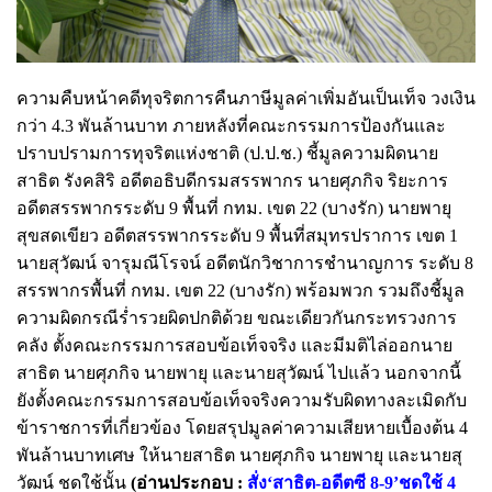
ความคืบหน้าคดีทุจริตการคืนภาษีมูลค่าเพิ่มอันเป็นเท็จ วงเงิน
กว่า 4.3 พันล้านบาท ภายหลังที่คณะกรรมการป้องกันและ
ปราบปรามการทุจริตแห่งชาติ (ป.ป.ช.) ชี้มูลความผิดนาย
สาธิต รังคสิริ อดีตอธิบดีกรมสรรพากร นายศุภกิจ ริยะการ
อดีตสรรพากรระดับ 9 พื้นที่ กทม. เขต 22 (บางรัก) นายพายุ
สุขสดเขียว อดีตสรรพากรระดับ 9 พื้นที่สมุทรปราการ เขต 1
นายสุวัฒน์ จารุมณีโรจน์ อดีตนักวิชาการชำนาญการ ระดับ 8
สรรพากรพื้นที่ กทม. เขต 22 (บางรัก) พร้อมพวก รวมถึงชี้มูล
ความผิดกรณีร่ำรวยผิดปกติด้วย ขณะเดียวกันกระทรวงการ
คลัง ตั้งคณะกรรมการสอบข้อเท็จจริง และมีมติไล่ออกนาย
สาธิต นายศุภกิจ นายพายุ และนายสุวัฒน์ ไปแล้ว นอกจากนี้
ยังตั้งคณะกรรมการสอบข้อเท็จจริงความรับผิดทางละเมิดกับ
ข้าราชการที่เกี่ยวข้อง โดยสรุปมูลค่าความเสียหายเบื้องต้น 4
พันล้านบาทเศษ ให้นายสาธิต นายศุภกิจ นายพายุ และนายสุ
วัฒน์ ชดใช้นั้น
(อ่านประกอบ :
สั่ง‘สาธิต-อดีตซี 8-9’ชดใช้ 4