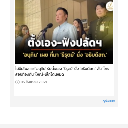
ไม่มีเส้นสาย! 'อนุทิน' รับตั้งเอง 'ธีรุตม์' นั่ง 'อธิบดีสถ.' ลั่น 'โกง
สอบท้องถิ่น' ใหญ่-เล็กโดนหมด
05 สิงหาคม 2569
ดูทั้งหมด