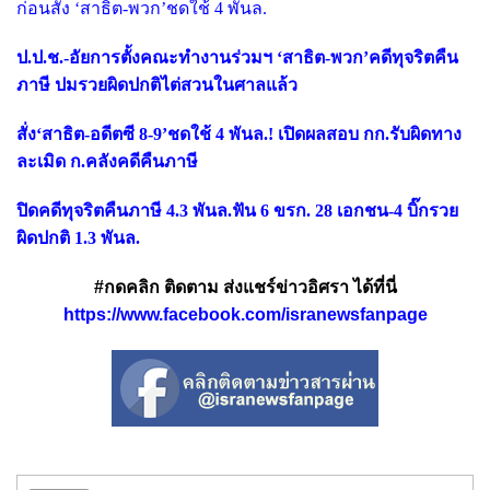
ก่อนสั่ง ‘สาธิต-พวก’ชดใช้ 4 พันล.
ป.ป.ช.-อัยการตั้งคณะทำงานร่วมฯ ‘สาธิต-พวก’คดีทุจริตคืน
ภาษี ปมรวยผิดปกติไต่สวนในศาลแล้ว
สั่ง‘สาธิต-อดีตซี 8-9’ชดใช้ 4 พันล.! เปิดผลสอบ กก.รับผิดทาง
ละเมิด ก.คลังคดีคืนภาษี
ปิดคดีทุจริตคืนภาษี 4.3 พันล.ฟัน 6 ขรก. 28 เอกชน-4 บิ๊กรวย
ผิดปกติ 1.3 พันล.
#กดคลิก ติดตาม ส่งแชร์ข่าวอิศรา ได้ที่นี่
https://www.facebook.com/isranewsfanpage