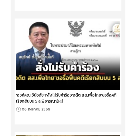
‘องค์คณะวินิจฉัยฯ’สั่งไม่รับคำร้อง‘อดีต สส.เพื่อไทย’ขอรื้อคดี
เรียกสินบน 5 ล.พิจารณาใหม่
06 สิงหาคม 2569