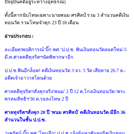
ปัจจุบันคดีอยู่ระหว่างอุทธรณ์)
ทั้งนี้หากนับโทษเฉพาะนายพนม ศรศิลป์ รวม 3 สำนวนคดีเงิน
ทอนวัด รวมโทษจำคุก 23 ปี 18 เดือน
อ่านประกอบ :
ละเอียด!พฤติการณ์‘บิ๊ก พศ.’ป.ป.ช. ฟันเงินทอนวัดลอตใหม่-5
มี.ค.ศาลคดีทุจริตฯนัดพิพากษาอีก
ป.ป.ช.ฟันอีกล็อต! คดีเงินทอนวัด 3 จว. 5 วัด เสียหาย 26.7 ล.-
อดีตเจ้าอาวาสโดนด้วย
ศาลคดีทุจริตฯสั่งคุกจริง'พนม' 2 ปี 12 ด.โกงเงินทอนวัด-'พระ
พรหมสิทธิฯ'36 ด.รอลงโทษ 2 ปี
ศาลทุจริตฯสั่งคุก 20 ปี 'พนม ศรศิลป์' คดีเงินทอนวัด-มีอีก 36
สำนวนในชั้น ป.ป.ช.
‘นพรัตน์-บิ๊ก พศ.’โดนอีก! ป.ป.ช.แจ้งข้อหาพันทุจริตเงินทอน