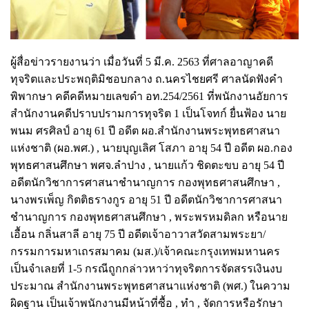
ผู้สื่อข่าวรายงานว่า เมื่อวันที่ 5 มี.ค. 2563 ที่ศาลอาญาคดี
ทุจริตและประพฤติมิชอบกลาง ถ.นครไชยศรี ศาลนัดฟังคำ
พิพากษา คดีคดีหมายเลขดำ อท.254/2561 ที่พนักงานอัยการ
สำนักงานคดีปราบปรามการทุจริต 1 เป็นโจทก์ ยื่นฟ้อง นาย
พนม ศรศิลป์ อายุ 61 ปี อดีต ผอ.สำนักงานพระพุทธศาสนา
แห่งชาติ (ผอ.พศ.) , นายบุญเลิศ โสภา อายุ 54 ปี อดีต ผอ.กอง
พุทธศาสนศึกษา พศจ.ลำปาง , นายแก้ว ชิดตะขบ อายุ 54 ปี
อดีตนักวิชาการศาสนาชำนาญการ กองพุทธศาสนศึกษา ,
นางพรเพ็ญ กิตติธรางกูร อายุ 51 ปี อดีตนักวิชาการศาสนา
ชำนาญการ กองพุทธศาสนศึกษา , พระพรหมดิลก หรือนาย
เอื้อน กลิ่นสาลี อายุ 75 ปี อดีตเจ้าอาวาสวัดสามพระยา/
กรรมการมหาเถรสมาคม (มส.)/เจ้าคณะกรุงเทพมหานคร
เป็นจำเลยที่ 1-5 กรณีถูกกล่าวหาว่าทุจริตการจัดสรรเงินงบ
ประมาณ สำนักงานพระพุทธศาสนาแห่งชาติ (พศ.)
ในความ
ผิดฐาน เป็นเจ้าพนักงานมีหน้าที่ซื้อ , ทำ , จัดการหรือรักษา