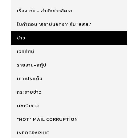
เรื่องเด่น - สำนักข่าวอิศรา
ไขคำตอบ 'สถาบันอิศรา' กับ 'สสส.'
ข่าว
เวทีทัศน์
รายงาน-สกู๊ป
เกาะประเด็น
กระจายข่าว
ตะกร้าข่าว
"HOT" MAIL CORRUPTION
INFOGRAPHIC