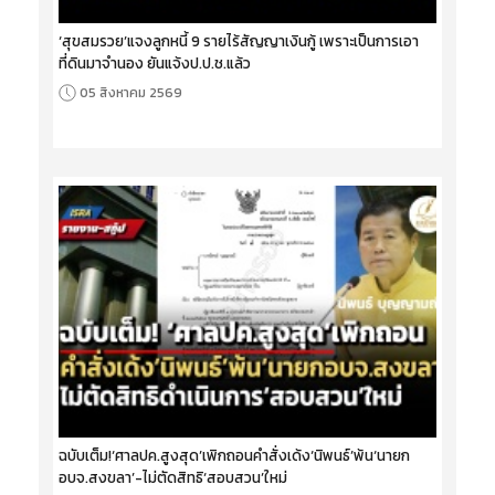
‘สุขสมรวย’แจงลูกหนี้ 9 รายไร้สัญญาเงินกู้ เพราะเป็นการเอา
ที่ดินมาจำนอง ยันแจ้งป.ป.ช.แล้ว
05 สิงหาคม 2569
ฉบับเต็ม!‘ศาลปค.สูงสุด’เพิกถอนคำสั่งเด้ง‘นิพนธ์’พ้น‘นายก
อบจ.สงขลา’-ไม่ตัดสิทธิ‘สอบสวน’ใหม่