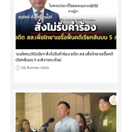
‘องค์คณะวินิจฉัยฯ’สั่งไม่รับคำร้อง‘อดีต สส.เพื่อไทย’ขอรื้อคดี
เรียกสินบน 5 ล.พิจารณาใหม่
06 สิงหาคม 2569