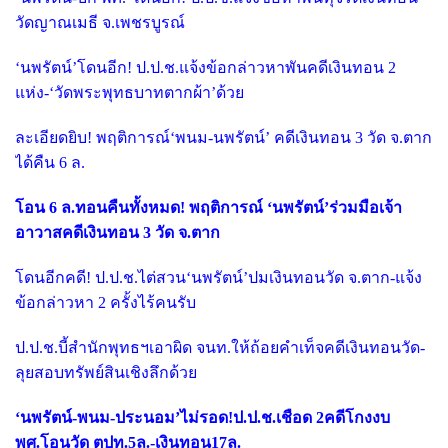
วัดญาณเมธี จ.เพชรบูรณ์
‘นพรัตน์’โดนอีก! ป.ป.ช.แจ้งข้อกล่าวหาพันคดีเงินทอน 2
แห่ง-‘วัดพระพุทธบาทตากผ้า’ด้วย
ละเอียดยิบ! พฤติการณ์‘พนม-นพรัตน์’ คดีเงินทอน 3 วัด จ.ตาก
ได้คืน 6 ล.
โอน 6 ล.ทอนคืนทั้งหมด! พฤติการณ์ ‘นพรัตน์’ร่วมมือเจ้า
อาวาสคดีเงินทอน 3 วัด จ.ตาก
โดนอีกคดี! ป.ป.ช.ไต่สวน‘นพรัตน์’ปมเงินทอนวัด จ.ตาก-แจ้ง
ข้อกล่าวหา 2 ครั้งไร้คนรับ
ป.ป.ช.บี้สำนักพุทธฯเอาผิด จนท.ให้ถ้อยคำเท็จคดีเงินทอนวัด-
ลุยสอบทรัพย์สินเชิงลึกด้วย
‘นพรัตน์-พนม-ประนอม’ไม่รอด!ป.ป.ช.เชือด 2คดีโกงงบ
พศ.โอนวัด ตปท.5ล.-เงินทอน17ล.