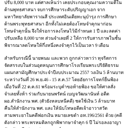
ปรับ 8,000 บาท แต่ศาลเห็นว่า เคยประกอบคุณงามความดีใน
ด้านพุทธศาสนา จบการศึกษาระดับปริญญาเอก จาก
มหาวิทยาลัยพาราณสี ประเทศอินเดียทะนุบํารุง การศึกษา
ด้านพระพุทธศาสนา อีกทั้งไม่เคยต้องโทษจำคุกมาก่อน
โทษจำคุกนั้น จึงให้รอการลงโทษไว้มีกำหนด 1 ปี และลดค่า
ปรับเหลือ 8,000 บาท
ส่วนจำเลยที่ 2 ให้การรับสารภาพในชั้น
พิจารณาลดโทษให้กึ่งหนึ่งคงจำคุกไว้เป็นเวลา 9 เดือน
สำหรับกรณีนี้ นายพนม และพวก ถูกกล่าวหาว่า ทุจริตการ
จัดสรรงบในส่วนอุดหนุนการศึกษาโรงเรียนพระปริยัติธรรม
แผนกสามัญศึกษาประจำปีงบประมาณ 2557 วงเงิน 5 ล้านบาท
ระหว่างวันที่ 26 พ.ย.46 - 15 ส.ค.57 โดยอัยการโจทก์ยื่นฟ้อง
เมื่อวันที่ 22 ต.ค.61 พร้อมระบุคำขอท้ายฟ้อง ขอให้ศาลสั่ง
จำเลยทั้งห้า ร่วมกับนายนพรัตน์ เบญจวัฒนานันท์ อดีต
ผอ.สำนักงาน พศ. (ตัวยังหลบหนีคดี) ชดใช้เงิน 5 ล้านบาท
คืนให้สำนักงาน พศ. และให้นับโทษอดีตเจ้าอาวาสวัด
สามพระยาในคดีฟอกเงิน หมายเลขดำ อท.196/2561 ด้วย (คดี
ดังกล่าว พระพรหมดิลกถูกพิพากษาจำคุก 6 ปี ไม่รอลงอาญา