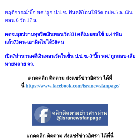
พฤติการณ์‘บิ๊ก พศ.’ถูก ป.ป.ช. ฟันคดีโอนให้วัด ตปท.5 ล.-เงิน
ทอน 6 วัด 17 ล.
คตช.ลุยปราบทุจริตเงินทอนวัด331คดี!เผยผลใช้ ม.44ฟัน
แล้ว73คน-เอาผิดไม่ได้58คน
เปิด7สำนวนคดีเงินทอนวัดในชั้น ป.ป.ช.-3‘บิ๊ก พศ.’ถูกสอบ-เสีย
หายหลาย จว.
# กดคลิก ติดตาม ส่งแชร์ข่าวอิศรา ได้ที่
นี่
https://www.facebook.com/isranewsfanpage/
#กดคลิก ติดตาม ส่งแชร์ข่าวอิศรา ได้ที่นี่