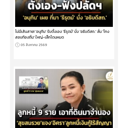
ไม่มีเส้นสาย! 'อนุทิน' รับตั้งเอง 'ธีรุตม์' นั่ง 'อธิบดีสถ.' ลั่น 'โกง
สอบท้องถิ่น' ใหญ่-เล็กโดนหมด
05 สิงหาคม 2569