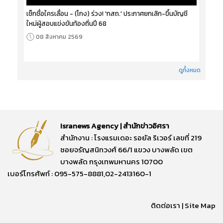
เช็กชื่อใครเลื่อน - (โกง) ร่วง! 'กสถ.' ประกาศยกเลิก-ขึ้นบัญชี
ใหม่ผู้สอบแข่งขันท้องถิ่นปี 68
08 สิงหาคม 2569
ดูทั้งหมด
Isranews Agency | สำนักข่าวอิศรา
สำนักงาน : โรงแรมเดอะ รอยัล ริเวอร์ เลขที่ 219
ซอยจรัญสนิทวงศ์ 66/1 แขวง บางพลัด เขต
บางพลัด กรุงเทพมหานคร 10700
เบอร์โทรศัพท์ : 095-575-8881,02-2413160-1
ติดต่อเรา
|
Site Map