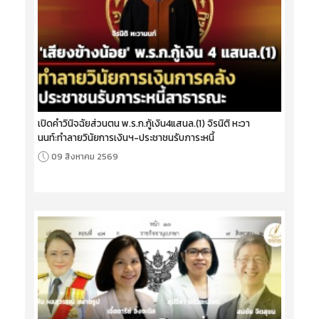
เปิดคำวินิจฉัยส่วนตน พ.ร.ก.กู้เงิน4แสนล.(1) จิรนิติ หะวา
นนท์:ทำลายวินัยการเงินฯ-ประชาชนรับภาระหนี้
09 สิงหาคม 2569