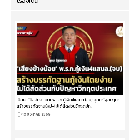
เรื่องเด่น
เปิดคำวินิจฉัยส่วนตนพ.ร.ก.กู้เงิน4แสนล.(จบ) อุดม รัฐอมฤต:
สร้างบรรทัดฐานใหม่-ไม่ได้สัดส่วนวิกฤตปท.
10 สิงหาคม 2569