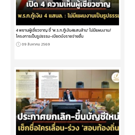
4 พยานผู้เชี่ยวชาญ ชี้ 'พ.ร.ก.กู้เงิน4แสนล้าน' ไม่มีแผนงาน/
โครงการเป็นรูปธรรม-เบียดบังรายจ่ายอื่น
09 สิงหาคม 2569